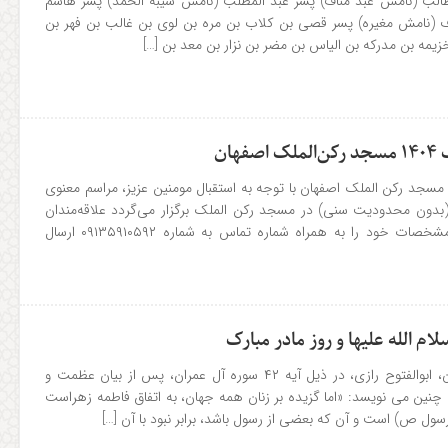
 طالب (نامش عبد مناف) پسر عبد المطلب (نامش شیبه الحمد) پسر هاشم
ف (نامش مغیره) پسر قصی بن کلاب بن مره بن لوی بن غالب بن فهر بن
زیمه بن مدرکه بن الیاس بن مضر بن نزار بن معد بن […]
هان
راسم معنوی اعتکاف ۱۴۰۴ مسجد رکن الملک اصفهان با توجه به استقبال مومنین عزیز، مراسم معنوی
دون محدودیت سنی) در مسجد رکن الملک برگزار می‌گردد علاقه‌مندان
جهت ثبت نام می‌توانند مشخصات خود را به همراه شماره تماس به شماره ۰۹۱۳۵۹۱۰۵۹۲ ارسال
م الله علیها و روز مادر مبارک
صاحب تفسیر روض الجنان، ابوالفتوح رازی، در ذیل آیه ۴۲ سوره آل عمران، پس از بیان عظمت و
ن می نویسد: «اما گزیده بر زنان همه جهان، به اتفاق فاطمه زهراست