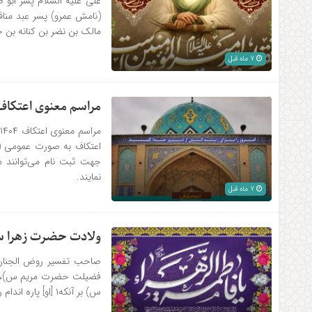
علی علیه السلام پسر ابو
(نامش عمرو) پسر عبد منا
مالک بن نضر بن کنانه بن خ
7 ماه قبل
مراسم معنوی اعتکاف ۱۴۰۴ مسجد رکن‌الملک اصف
م
اعتکاف به صورت عمومی (ب
نمایند.
7 ماه قبل
ولادت حضرت زهرا سلا
فضیلت حضرت مریم س)، چنی
س) بر آنکه۱ [او] پاره اندام رسول ص) است و آن که بعضی از رسول باشد، برابر نبود با آن […]