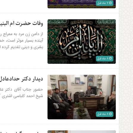
7 ماه قبل
وفات حضرت ام البنین
از دامن زن مرد به معراج
آینده بسیار موثر است، خص
بشری و دینی تقدیم کرده ان
8 ماه قبل
دیدار دکتر حدادعادل 
حضور جناب آقای دکتر غلا
شیخ احمد کلباسی اشتری / پ
8 ماه قبل