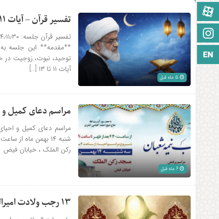
آپارات
تفسیر قرآن – آیات ۱۱ تا ۱۳ سوره شورا
اینستاگرام
**مقدمه** این جلسه به 
زبان انگلیسی
توحید، نبوت، زوجیت در خل
آیات ۱۱ تا ۱۳ […]
5 ماه قبل
مراسم دعای کمیل و 
مراسم دعای کمیل و احیا
رکن الملک ، خیابان فیض
6 ماه قبل
۱۳ رجب ولادت امیرالمومنین علی علیه السلام و روز پدر مبارک