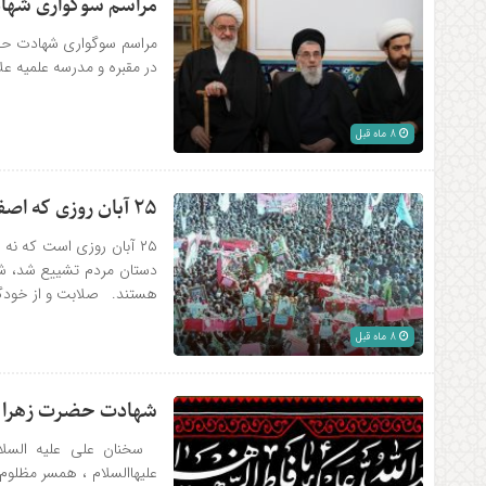
مراسم سوگواری شهاد
مراسم سوگواری شهادت حضرت
در مقبره و مدرسه علمیه 
8 ماه قبل
۲۵ آبان روزی که اصفهان به رنگ لاله‌ها درآمد
دستان مردم تشییع شد، شه
هستند. صلابت و از خودگذش
8 ماه قبل
شهادت حضرت زهرا سل
سخنان علی علیه السلام
علیهاالسلام ، همسر مظلو