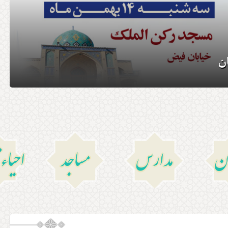
ن
ان
مدارس
مساجد
احیا