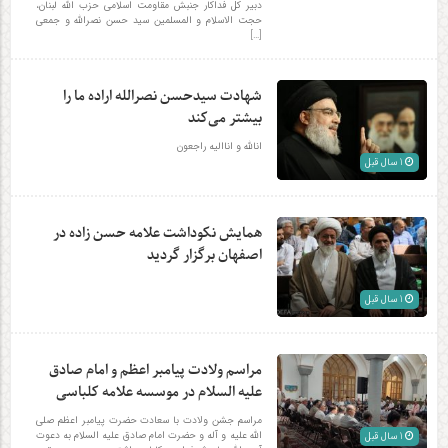
دبیر کل فداکار جنبش مقاومت اسلامی حزب الله لبنان،
حجت الاسلام و المسلمین سید حسن نصرالله و جمعی
[…]
شهادت سیدحسن نصرالله اراده ما را
بیشتر می‌کند
انالله و اناالیه راجعون
1 سال قبل
همایش نکوداشت علامه حسن زاده در
اصفهان برگزار گردید
1 سال قبل
مراسم ولادت پیامبر اعظم و امام صادق
علیه السلام در موسسه علامه کلباسی
مراسم جشن ولادت با سعادت حضرت پیامبر اعظم صلی
الله علیه و آله و حضرت امام صادق علیه السلام به دعوت
1 سال قبل