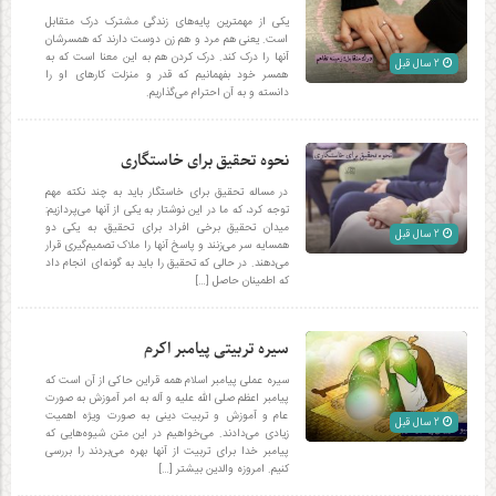
یکی از مهمترین پایه‌های زندگی مشترک درک متقابل
است. یعنی هم مرد و هم زن دوست دارند که همسرشان
آنها را درک کند. درک کردن هم به این معنا است که به
2 سال قبل
همسر خود بفهمانیم که قدر و منزلت کارهای او را
دانسته و به آن احترام می‌گذاریم.
نحوه تحقیق برای خاستگاری
در مساله تحقیق برای خاستگار باید به چند نکته مهم
توجه کرد، که ما در این نوشتار به یکی از آنها می‌پردازیم:
میدان تحقیق برخی افراد برای تحقیق، به یکی دو
2 سال قبل
همسایه سر می‌زنند و پاسخ آنها را ملاک تصمیم‌گیری قرار
می‌دهند. در حالی که تحقیق را باید به گونه‌ای انجام داد
که اطمینان حاصل […]
سیره تربیتی پیامبر اکرم
سیره عملی پیامبر اسلام همه قراین حاکی از آن است که
پیامبر اعظم صلی الله علیه و آله به امر آموزش به صورت
عام و آموزش و تربیت دینی به صورت ویژه اهمیت
2 سال قبل
زیادی می‌دادند. می‌خواهیم در این متن شیوه‌هایی که
پیامبر خدا برای تربیت از آنها بهره می‌بردند را بررسی
کنیم. امروزه والدین بیشتر […]