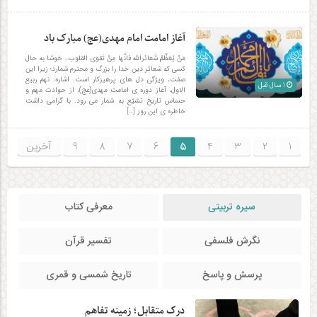
آغاز امامت امام مهدی(عج) مبارک باد
مَنْ یُعَظِّمْ شَعائراللّه فانَّها مِنْ تَقوَی القلوب… خوشا به حال
کسی که شعائر دین خدا را بزرگ و محترم شمارد؛ زیرا این
صفت، ویژگی دل های پرهیزکار است. اشاره: نهم ربیع
1 سال قبل
الاول، آغاز دوره ی امامت مهدی(عج)، از حوادث مهم و
حساس تاریخ تشیّع به شمار می رود. با گرامی داشت
خاطره ی این روز […]
1
2
3
4
5
6
7
8
9
آخرین
سیره تربیتی
معرفی کتاب
نگرش فلسفی
تفسیر قرآن
پرسش و پاسخ
تاریخ شمسی و قمری
درک متقابل؛ زمینه تفاهم