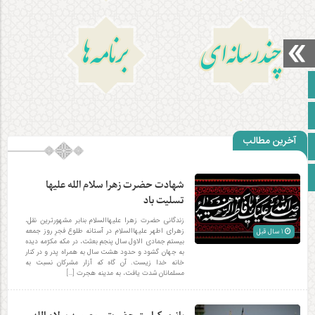
چندرسانه‌ای
برنامه‌ها
صفحه نخست
آپارات
آخرین مطالب
اینستاگرام
زبان انگلیسی
شهادت حضرت زهرا سلام الله علیها
تسلیت باد
زندگانی حضرت زهرا علیهاالسلام بنابر مشهورترین نقل،
زهرای اطهر علیهاالسلام در آستانه طلوع فجرِ روز جمعه
1 سال قبل
بیستم جمادی الاول سال پنجم بعثت، در مکه مکرّمه دیده
به جهان گشود و حدود هشت سال به همراه پدر و در کنار
خانه خدا زیست. آن گاه که آزار مشرکان نسبت به
مسلمانان شدت یافت، به مدینه هجرت […]