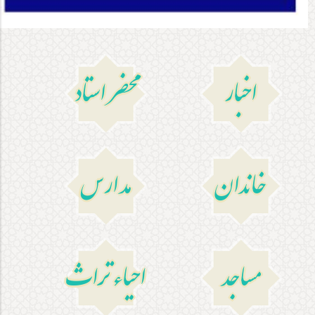
اخبار
محضر استاد
خاندان
مدارس
مساجد
احیاءتراث