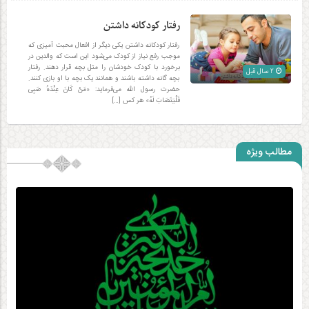
رفتار کودکانه داشتن
رفتار کودکانه داشتن یکی دیگر از افعال محبت آمیزی که
موجب رفع نیاز از کودک می‌شود این است که والدین در
برخورد با کودک خودشان را مثل بچه قرار دهند. رفتار
2 سال قبل
بچه گانه داشته باشند و همانند یک بچه با او بازی کنند.
حضرت رسول الله می‌فرماید: «مَنْ کَانَ عِنْدَهُ صَبِى
فَلْیَتَصَابَ لَهُ» هر کس […]
مطالب ویژه