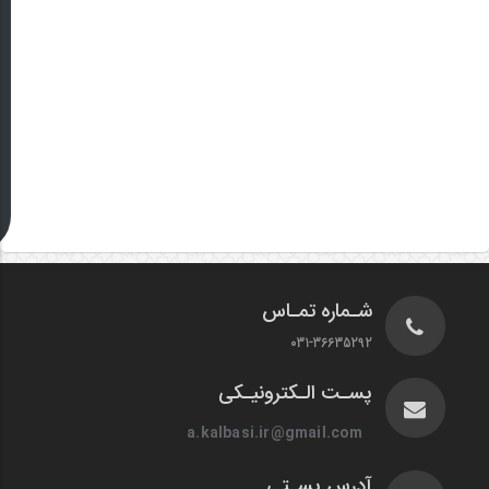
شـماره تمـاس
031-36635292
پسـت الـکترونیـکی
a.kalbasi.ir@gmail.com
آدرس پسـتی