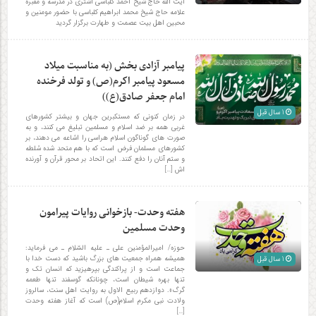
آیت الله حاج شیخ احمد کلباسی اشتری در مدرسه و مقبره
علامه حاج شیخ محمد ابراهیم کلباسی با حضور مومنین و
محبین اهل بیت عصمت و طهارت برگزار گردید
پیامبر آزادی بخش (به مناسبت میلاد
مسعود پیامبر اکرم(ص) و تولد فرخنده
امام جعفر صادق(ع))
1 سال قبل
در زمان کنونی که مستکبرین جهان و بیشتر کشورهای
غربی همه بر ضد اسلام و مسلمین تبلیغ می کنند، و به
صورت های گوناگون اسلام هراسی را اشاعه می دهند، بر
کشورهای مسلمان فرض است که با هم متحد شده سُلطه
و ستم آنان را دفع کنند. این اتحاد بر محور قرآن و آورنده
اش […]
هفته وحدت- بازخوانی روایات پیرامون
وحدت مسلمین
حوزه/ امیرالمؤمنین علی ـ علیه السّلام ـ می فرماید:
همیشه همراه جمعیت های بزرگ باشید که دست خدا با
1 سال قبل
جماعت است و از پراکندگی بپرهیزید که انسان تک و
تنها بهره شیطان است، چونانکه گوسفند تنها طعمه
گرگ». دوازدهم ربیع الاول به روایت اهل سنت، سالروز
ولادت نبی مکرم اسلام(ص) است که آغاز هفته وحدت
[…]