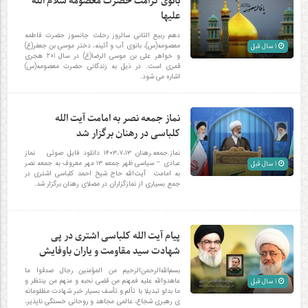
بانوی کرامت حضرت معصومه سلام الله
علیها
دهم ربیع الثانی سالروز رحلت جانسوز حضرت فاطمه
معصومه(س)، بانوی آب و آئینه، دختر موسی بن جعفر(ع)
1 سال قبل
و خواهر علی بن موسی الرضا(ع) در سال 201 هجری
قمری است. در ذیل به زندگانی حضرت معصومه(س)
اشاره می شود.
نماز جمعه نصر به امامت آیت الله
کلباسی در رهنان برگزار شد
نماز.جمعه.رهنان ۱۴۰۳،۷،۱۳ دانلود فایل صوتی نماز
عبادی – سیاسی ظهر جمعه ۱۳ مهر معروف به جمعه نصر
1 سال قبل
به امامت آیت‌الله حاج شیخ احمد کلباسی اشتری در
جمع بسیاری از نمازگزاران در مصلای رهنان برگزار شد.
پیام آیت الله کلباسی اشتری در پی
شهادت سید مقاومت و یاران باوفایش
بسم‌الله‌الرحمن‌الرحیم من المؤمنین رجال صدقوا ما
عاهدوالله علیه فمهنم من قضی نحبه و منهم من ینتظر و
1 سال قبل
ما بدلو تبدیلا با تألم و تأسف بسیار خبر شهادت مظلومانه
ی رهبری شجاع، عالمی مجاهد و روحانی خستگی ناپذیر،