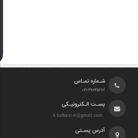
شـماره تمـاس
031-36635292
پسـت الـکترونیـکی
a.kalbasi.ir@gmail.com
آدرس پسـتی