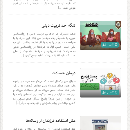
که دارید تربیت می‌کنید (فرزند خویش یا دانش آموز
عوض کنید، […]
تنگه احد تربیت دینی
نقطه مشترک در جاهایی تربیت دینی و روانشناسی
غربی، با همدیگر یک حرف را می زنند. این حرف یا با
صراحت مطرح می‌شود و یا اگر نشود، واقعیت آن دو
3 سال قبل
یکی است. خیلی اوقات حرف‌ها در روانشناسی غربی
به صراحت زده نمی‌شود و حرف‌ها متفاوت از عملی
است که دارد اتفاق می‌افتد. شاید جمع کردن […]
درمان حسادت
سوال من یکسال است که می‌خواهم بچه دار بشوم
ولی هنوز موفق نشده‌ام ولی خواهر شوهرم به تازگی
مادر شده است. حس می‌کنم به او حسادت می‌کنم و
3 سال قبل
این مساله آزارم می‌دهد. چگونه این احساس زشت را
در خودم از بین ببرم؟ پاسخ سرکار خانم نیلچی‌زاده
گاهی اوقات دو برادر همزمان و نزدیک بهم دیگر […]
علل استفاده فرزندان از رسانه‌ها
علل استفاده فرزندان از رسانه‌ها تا حالا با خود فکر