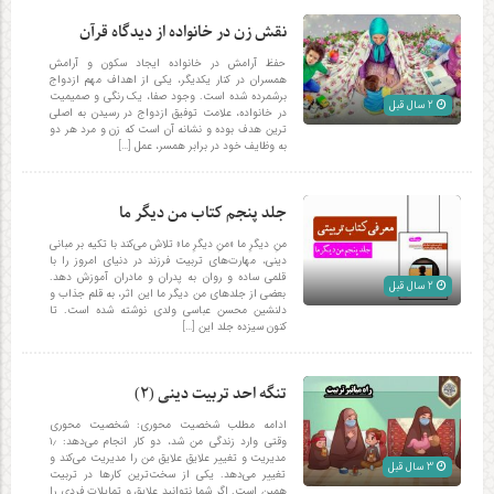
نقش زن در خانواده از دیدگاه قرآن
حفظ آرامش در خانواده ایجاد سکون و آرامش
همسران در کنار یکدیگر، یکی از اهداف مهم ازدواج
برشمرده شده است. وجود صفا، یک رنگی و صمیمیت
2 سال قبل
در خانواده، علامت توفیق ازدواج در رسیدن به اصلی
ترین هدف بوده و نشانه آن است که زن و مرد هر دو
به وظایف خود در برابر همسر، عمل […]
جلد پنجم کتاب من دیگر ما
منِ دیگرِ ما «منِ دیگرِ ما» تلاش می‌کند با تکیه بر مبانی
دینی، مهارت‌های تربیت فرزند در دنیای امروز را با
قلمی ساده و روان به پدران و مادران آموزش دهد.
2 سال قبل
بعضی از جلدهای من دیگر ما این اثر، به قلم جذاب و
دلنشین محسن عباسی ولدی نوشته شده است. تا
کنون سیزده جلد این […]
تنگه احد تربیت دینی (۲)
ادامه مطلب شخصیت محوری: شخصیت محوری
وقتی وارد زندگی من شد، دو کار انجام می‌دهد: ۱٫
مدیریت و تغییر علایق علایق من را مدیریت می‌کند و
3 سال قبل
تغییر می‌دهد. یکی از سخت‌ترین کارها در تربیت
همین است. اگر شما نتوانید علایق و تمایلات فردی را