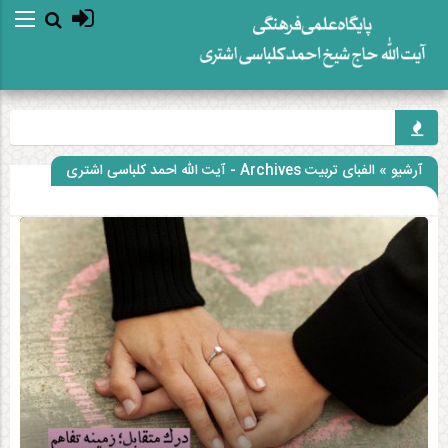
آرشیو » الفبای تربیت Archives - آیت الله احمد کلباسی اشتری