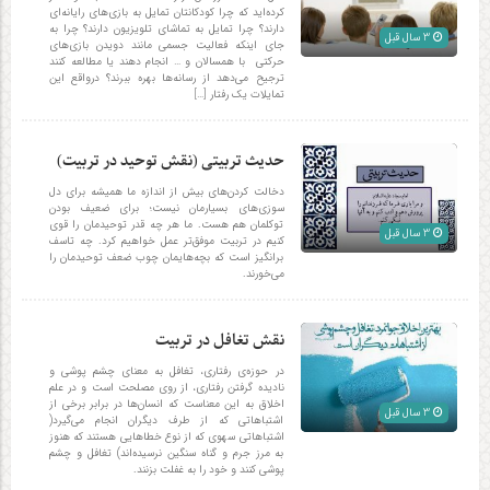
کرده‌اید که چرا کودکانتان تمایل به بازی‌های رایانه‌ای
دارند؟ چرا تمایل به تماشای تلویزیون دارند؟ چرا به
3 سال قبل
جای اینکه فعالیت جسمی مانند دویدن بازی‌های
حرکتی با همسالان و … انجام دهند یا مطالعه کنند
ترجیح می‌دهد از رسانه‌ها بهره ببرند؟ درواقع این
تمایلات یک رفتار […]
حدیث تربیتی (نقش توحید در تربیت)
دخالت کردن‌های بیش از اندازه ما همیشه برای دل
سوزی‌های بسیارمان نیست؛ برای ضعیف بودن
توکلمان هم هست. ما هر چه قدر توحیدمان را قوی
3 سال قبل
کنیم در تربیت موفق‌تر عمل خواهیم کرد. چه تاسف
برانگیز است که بچه‌هایمان چوب ضعف توحیدمان را
می‌خورند.
نقش تغافل در تربیت
در حوزه‌ی رفتاری، تغافل به معنای چشم پوشی و
نادیده گرفتن رفتاری، از روی مصلحت است و در علم
اخلاق به این معناست که انسان‌ها در برابر برخی از
3 سال قبل
اشتباهاتی که از طرف دیگران انجام می‌گیرد(
اشتباهاتی سهوی که از نوع خطاهایی هستند که هنوز
به مرز جرم و گناه سنگین نرسیده‌اند) تغافل و چشم
پوشی کنند و خود را به غفلت بزنند.