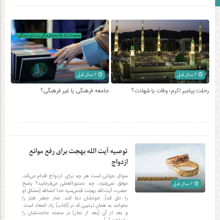
2 سال قبل
2 سال قبل
رحلت پیامبر اکرم؛ وفات یا شهادت؟
جامعه فرهنگی یا غیر فرهنگی؟
توصیه آیت الله بهجت برای رفع موانع
ازدواج
سوال جوانی است هر چه برای ازدواج اقدام می‌کند،
موفق نمی‌شود، چه دستورالعملی می‌فرمایید؟ پاسخ
2 سال قبل
حضرت آیت‌الله بهجت قدس‌سره خدا انشالله [مشکل او
را حل کند]. خودشان دعا کنند. نماز جعفر طیار را
بخوانند به همان ترتیبی که در [کتاب] زاد المعاد است.
و بعد از آن (بعد از نماز) در سجده حاجت‌شان را