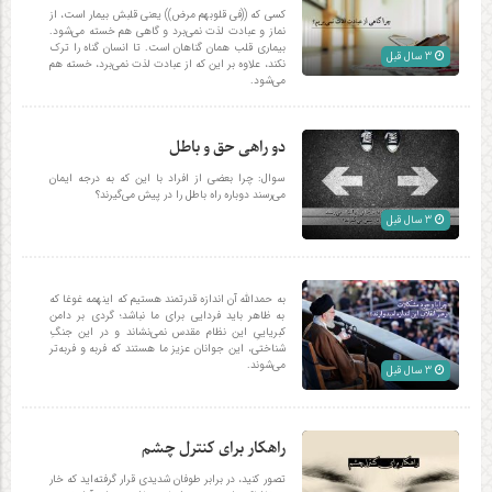
کسی که ((فی قلوبهم مرض)) یعنی قلبش بیمار است، از
نماز و عبادت لذت نمی‌برد و گاهی هم خسته می‌شود.
بیماری قلب همان گناهان است. تا انسان گناه را ترک
3 سال قبل
نکند، علاوه بر این که از عبادت لذت نمی‌برد، خسته هم
می‌شود.
دو راهی حق و باطل
سوال: چرا بعضی از افراد با این که به درجه ایمان
می‌رسند دوباره راه باطل را در پیش می‌گیرند؟
3 سال قبل
به حمدالله آن اندازه قدرتمند هستیم که اینهمه غوغا که
به ظاهر باید فردایی برای ما نباشد؛ گردی بر دامن
کبریاییِ این نظام مقدس نمی‌نشاند و در این جنگِ
شناختی، این جوانان عزیز ما هستند که فربه و فربه‌تر
می‌شوند.
3 سال قبل
راهکار برای کنترل چشم
تصور کنید، در برابر طوفان شدیدی قرار گرفته‌‎اید که خار