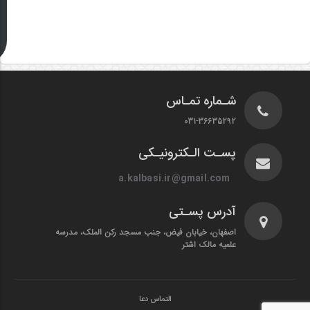
شـماره تمـاس
031-36635292
پسـت الـکترونیـکی
a.kalbasi.ir@gmail.com
آدرس پسـتی
اصفهان، خیابان فیض، جنب مسجد رکن الملک، مدرسه
علمیه مالک اشتر
التماس دعا