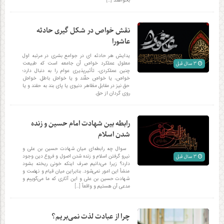
بخواهند […]
نقش خواص در شکل گیری حادثه
عاشورا
یدایش هر حادثه ای در جوامع بشری در مرتبه اول
معلول عملکرد خواص آن جامعه است که طبیعت
3 سال قبل
چنین عملکردی، تأثیرپذیری عوام را به دنبال دارد؛
خواص، یا خواصِ حقّند و یا خواصّ باطل. خواصّ
حق نیز در مقابل مظاهر دنیوی یا پای بند به حقند و یا
روی گردان از حق.
رابطه بین شهادت امام حسین و زنده
شدن اسلام
سوال چه رابطه‌ای میان شهادت حسین بن علی و
نیرو گرفتن اسلام و زنده شدن اصول و فروع دین وجود
3 سال قبل
دارد؟ زیرا می‌دانیم صرف اینکه خونی ریخته بشود
منشأ این امور نمی‌شود. بنابراین میان قیام و نهضت و
شهادت حسین بن علی و این آثاری که ما می‌گوییم و
مدعی آن هستیم و واقعاً […]
چرا از عبادت لذت نمی‌بریم؟