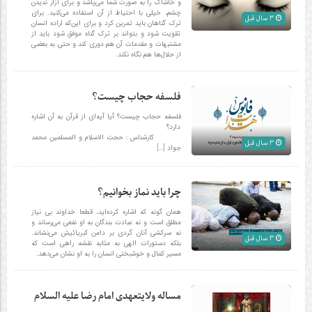
و خاشاک را به صورت شما می‌پاشد و برای آزار ندیدن
چشم، خیلی با احتیاط از آن استفاده می‌کنید. برای
3 سال قبل
ترک گناهان بايد تمرين کرد و برای اين‌که اراده انسان
تقويت شود و بتواند بر ترک گناه موفق شود بايد از
مشتبهات و مقدمات آن‌ هم دوری کند و حتى به بعضی
از حلال‌ها هم نگاه نکند.
فلسفه حجاب چیست؟
فلسفه حجاب چیست؟ آیا آیه‌ای از قرآن به آن اشاره
دارد؟
کارشناس : حجت الاسلام و المسلمین محمد
3 سال قبل
جواد […]
چرا باید نماز بخوانیم؟
همان گونه كه اشاره كرده‌اید، قطعا خداوند بی نیاز
مطلق است و نه عبادت بندگان به او نفعی می‌‎رساند و
نه سركشی آنان گردی بر دامن كبریائیش می‌نشاند.
3 سال قبل
بلکه دستورات الهی به مثابه نقشه راهی است كه
مسیر كمال و خوشبختی انسان را به او نشان می‌دهد.
مساله ولایتعهدی امام رضا علیه السلام