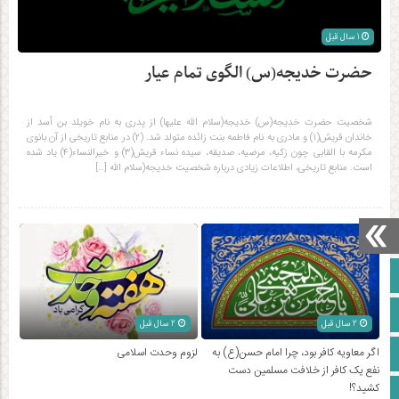
1 سال قبل
حضرت خدیجه(س) الگوی تمام عیار
شخصیت حضرت خدیجه(س) خدیجه(سلام الله علیها) از پدری به نام خویلد بن أسد از
خاندان قریش(۱) و مادری به نام فاطمه بنت زائده متولد شد. (۲) در منابع تاریخی از آن بانوی
مکرمه با القابی چون زکیه، مرضیه، صدیقه، سیده نساء قریش(۳) و خیرالنساء(۴) یاد شده
است. منابع تاریخی، اطلاعات زیادی درباره شخصیت خدیجه(سلام الله […]
صفحه نخست
آپارات
2 سال قبل
2 سال قبل
اینستاگرام
اگر معاویه کافر بود، چرا امام حسن(ع) به
لزوم وحدت اسلامی
نفع یک کافر از خلافت مسلمین دست
کشید؟!
زبان انگلیسی