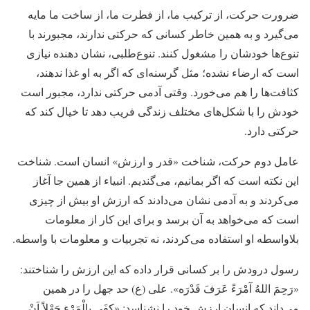
ضرورت حرکت، از ترکیب ما، از فطرت ما، از ساخت ما مایه
می‌گیرد و به همین خاطر کسانی که حرکتی ندارند، مجبورند با
تنوع‌ها خودشان را مشغول کنند. تنوع‌طلبی، نشان دهنده نیازی
است که ارضاء نشده؛ مثل گرسنه‌ای که اگر به او غذا ندهند،
کثافت‌ها را هم می‌خورد.
وقتی آدمی حرکتی ندارد، مجبور است
خودش را با شکل‌های مختلف زندگی فریب دهد تا خیال کند که
حرکتی دارد.
عامل دوم حرکت، شناخت «قدر و ارزش» انسان است. شناخت
این نکته است که اگر بمانیم، می‌گندیم.
انبیاء از همین جا آغاز
می‌کردند و به آدمی نشان می‌دادند که ارزش او بیش از چیزی
است که می‌خواهد به آن برسد و برای این کار از معلومات
بلاواسطه او استفاده می‌کردند، نه تجربیات و معلومات با واسطه.
رسول درودش را بر کسانی قرار داده که این ارزش را شناختند:
«رَحِمَ اللهُ آمْرَءً عَرَفَ قَدْرَه». علی (ع) حد جهل را در همین
می‌داند که انسان ارزش خود را نشناسد: «کفَی بِالْمَرْءِ جَهْلاً اَنْ