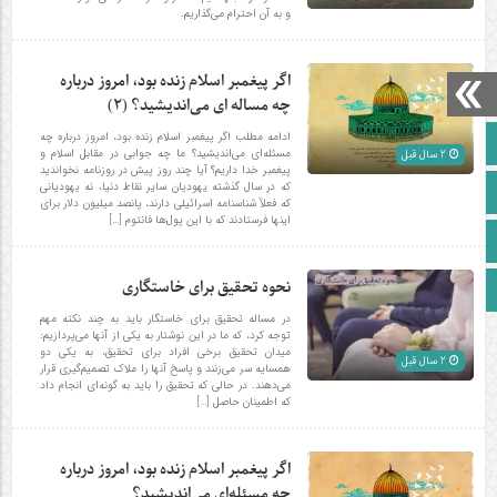
و به آن احترام می‌گذاریم.
اگر پیغمبر اسلام زنده بود، امروز درباره
چه مساله‌ ای می‌اندیشید؟ (۲)
ادامه مطلب اگر پیغمبر اسلام زنده بود، امروز درباره چه
صفحه نخست
مسئله‌ای می‌اندیشید؟ ما چه جوابی در مقابل اسلام و
2 سال قبل
پیغمبر خدا داریم؟ آیا چند روز پیش در روزنامه نخواندید
که در سال گذشته یهودیان سایر نقاط دنیا، نه یهودیانی
آپارات
که فعلاً شناسنامه اسرائیلی دارند، پانصد میلیون دلار برای
اینها فرستادند که با این پول‌ها فانتوم […]
اینستاگرام
نحوه تحقیق برای خاستگاری
زبان انگلیسی
در مساله تحقیق برای خاستگار باید به چند نکته مهم
توجه کرد، که ما در این نوشتار به یکی از آنها می‌پردازیم:
میدان تحقیق برخی افراد برای تحقیق، به یکی دو
2 سال قبل
همسایه سر می‌زنند و پاسخ آنها را ملاک تصمیم‌گیری قرار
می‌دهند. در حالی که تحقیق را باید به گونه‌ای انجام داد
که اطمینان حاصل […]
اگر پیغمبر اسلام زنده بود، امروز درباره
چه مسئله‌ای می‌اندیشید؟