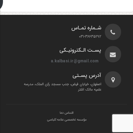
شـماره تمـاس
031-36635292
پسـت الـکترونیـکی
a.kalbasi.ir@gmail.com
آدرس پسـتی
اصفهان، خیابان فیض، جنب مسجد رکن الملک، مدرسه
علمیه مالک اشتر
التماس دعا
مؤسسه تخصصی علامه کلباسی