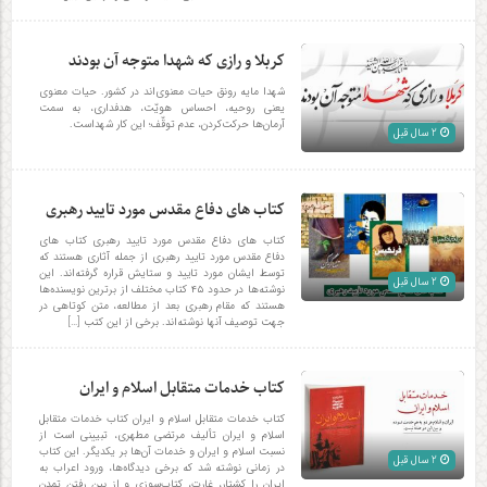
کربلا و رازی که شهدا متوجه آن بودند
شهدا مایه‌ رونق حیات معنوی‌اند در کشور. حیات معنوی
یعنی روحیه، احساس هویّت، هدفداری، به سمت
آرمان‌ها حرکت‌کردن، عدم توقّف؛ این کار شهداست.
2 سال قبل
کتاب های دفاع مقدس مورد تایید رهبری
کتاب های دفاع مقدس مورد تایید رهبری کتاب های
دفاع مقدس مورد تایید رهبری از جمله آثاری هستند که
توسط ایشان مورد تایید و ستایش قراره گرفته‌اند. این
2 سال قبل
نوشته‌ها در حدود ۴۵ کتاب مختلف از برترین نویسنده‌ها
هستند که مقام رهبری بعد از مطالعه، متن کوتاهی در
جهت توصیف آنها نوشته‌اند. برخی از این کتب […]
کتاب خدمات متقابل اسلام و ایران
کتاب خدمات متقابل اسلام و ایران کتاب خدمات متقابل
اسلام و ایران تألیف مرتضی مطهری، تبیینی است از
نسبت اسلام و ایران و خدمات آن‌ها بر یکدیگر. این کتاب
2 سال قبل
در زمانی نوشته شد که برخی دیدگاه‌ها، ورود اعراب به
ایران را کشتار، غارت، کتاب‌سوزی و از بین رفتن تمدن