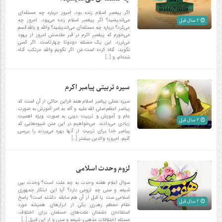
اگر پیغمبر اسلام زنده بود، امروز درباره چه مسئله‌ای
می‌اندیشید؟ اگر پیغمبر اسلام زنده می‌بود، امروز چه
2 سال قبل
می‌کرد؟ درباره چه مسئله‌ای می‌اندیشید؟ واللهِ و باللهِ قسم
می‌خورم که پیغمبر اکرم در قبر مقدسش امروز از یهود
می‏‌لرزد. این یک مسئله‌ دودوتا چهارتاست. اگر کسی
نگوید، گناه کرده است.من اگر نگویم واللهِ مرتکب گناه
شده‌ام، و […]
سیره تربیتی پیامبر اکرم
سیره عملی پیامبر اسلام همه قراین حاکی از آن است که
پیامبر اعظم صلی الله علیه و آله به امر آموزش به صورت
عام و آموزش و تربیت دینی به صورت ویژه اهمیت
2 سال قبل
زیادی می‌دادند. می‌خواهیم در این متن شیوه‌هایی که
پیامبر خدا برای تربیت از آنها بهره می‌بردند را بررسی
کنیم. امروزه والدین بیشتر […]
لزوم وحدت اسلامی
سوال اعلام هفته وحدت به چه علت است؟ وحدت بین
شیعه و سنی چه لزومی دارد؟ آیا این ابتکار جمهوری
اسلامی ست یا قبل از آن هم سابقه داشته است؟ پاسخ
2 سال قبل
مقام معظم رهبری یکی از ابزارهای همیشه مورد
استفاده‌ی دشمنان ملت‌های مسلمان برای اختلاف،
مسئله‌ اختلافات مذهبی، شیعه و سنی و از این قبیل […]