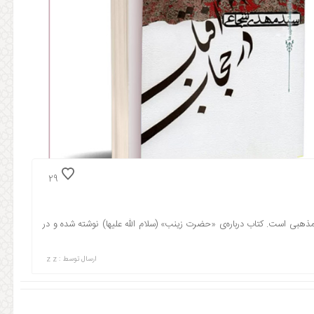
29
ذهبی است. کتاب درباره‌ی «حضرت زینب» (سلام الله علیها) نوشته شده و در
ارسال توسط :
z z