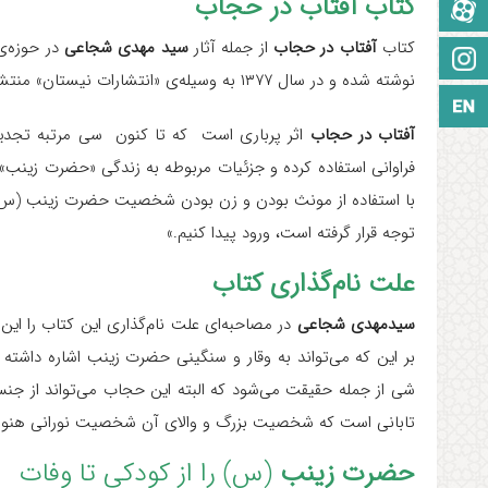
کتاب آفتاب در حجاب
آپارات
کتاب
آفتاب در حجاب
از جمله آثار
سید مهدی شجاعی
در حوزه‌ی
اینستاگرام
نوشته شده و در سال ۱۳۷۷ به وسیله‌ی «انتشارات نیستان» منتشر شده است.
زبان انگلیسی
آفتاب در حجاب
اثر پرباری است که تا کنون سی مرتبه تج
فراوانی استفاده کرده و جزئیات مربوطه به زندگی «حضرت زینب» (
با استفاده از مونث بودن و زن بودن شخصیت حضرت زینب (س) می‌ت
توجه قرار گرفته است، ورود پیدا کنیم.»
علت نام‌گذاری کتاب
سیدمهدی شجاعی
در مصاحبه‌ای علت نام‌گذاری این کتاب را این‌
بر این که می‌تواند به وقار و سنگینی حضرت زینب اشاره داشت
شی از جمله حقیقت می‌شود که البته این حجاب می‌تواند از جنس
تابانی است که شخصیت بزرگ و والای آن شخصیت نورانی هنوز
حضرت زینب
(س) را از کودکی تا وفات