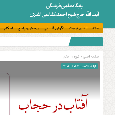
خانه
الفبای تربیت
نگرش فلسفی
پرسش و پاسخ
احکام
صفحه اصلی
» گروه »
احکام
16 آگوست 2023 - 16:01