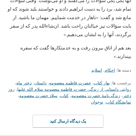
آنها یکی یکی سؤالات را می‌گفتند و او می‌نوشت. وقتی سؤالات
تمام شد، برد را به دست ابراهیم دادند و خواستند بلند شوند که او
مانع شد و گفت: «ناهار در خدمت شماییم. مهمان ما باشید. از
بابت سؤالات نیز خیالتان راحت باشد. ان‌شاءالله پدر که از سفر
برگردند، آنها را به ایشان می‌دهیم.»
بعد هم از اتاق بیرون رفت و به خدمتکارها گفت که سفره
بیندازند.»
دسته ها:
احکام
،
اسلاید
برچسب ها:
بهار کتاب
،
حضرت فاطمه معصومه
،
داستان
،
دختر ماه
،
روایتی داستانی از زندگی حضرت فاطمه معصومه سلام الله علیها
،
روز
دختر
،
زندگی‌نامهٔ حضرت معصومه
،
کتاب
،
میلاد حضرت معصومه
،
نمایشگاه کتاب
،
نوجوان
یک دیدگاه ارسال کنید