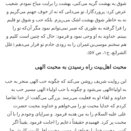
شوق به بهشت گریه می‌‏کنی، بهشت را برایت مباح نمودم. شعیب
عرض کرد: پروردگارا، تو می‏‌دانی که نه از خوف جهنم مى‏‌گریم و
نه به خاطر شوق بهشت اشک می‌ریزم. بلکه حب و شوق تو قلبم
را فرا گرفته به طوری که صبر نمی‏‌توانم نمود مگر آن‌که تو را
ببینم. خداوند به او وحی نمود و فرمود: حال که چنین است کلیم و
هم سخنم موسی‌بن‌عمران را به زودی خادم تو قرار می‌دهم (علل
الشرائع، ج‏۱، ص ۵۷).
محبت اهل‌بیت راه رسیدن به محبت الهی
این روایت شریف روشن می‌کند که چگونه حب الهی منجر به حب
به اولیاءالهی می‌شود و چگونه با حب اولیاء الهی مسیر حب به
خداوند و لقاء او به فعلیت می‌رسد. بزرگی می‌گفت: از خدا تقاضا
کردم که خدایا محبت تو را می‌خواهم و خداوند محبت حضرت
علی علیه السلام را به من هدیه فرمود. و سراپای وجودم را با آن
محبت پر کرد. فهمیدم حقیقتاً دعایم را اجابت فرمود. یقیناً اگر
کسی محبت خدا را بخواهد از مسیر محبت اهل البیت کارش حل