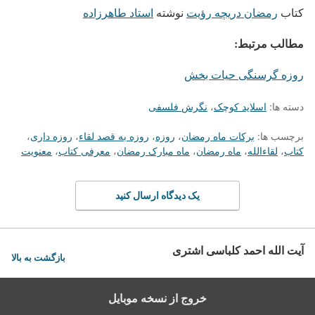
کتاب
رمضان دریچه رؤیت
نوشته
استاد طاهرزاده
مطالب مرتبط:
روزه گرسنگی حیات بخش
دسته ها:
اسلاید کوچک
،
نگرش فلسفی
برچسب ها:
برکات ماه رمضان
،
روزه
،
روزه به قصد لقاء
،
روزه داری
،
کتاب
،
لقاءالله
،
ماه رمضان
،
ماه مبارک رمضان
،
معرفی کتاب
،
معنویت
یک دیدگاه ارسال کنید
آیت الله احمد کلباسی اشتری
بازگشت به بالا
خروج از نسخه موبایل