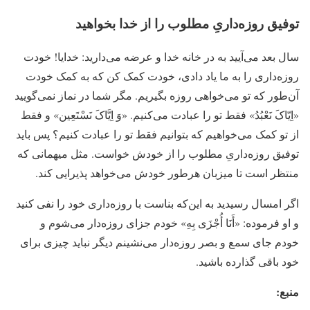
توفیق روزه‌داریِ مطلوب را از خدا بخواهید
سال بعد می‌آیید به در خانه خدا و عرضه می‌دارید: خدایا! خودت
روزه‌داری را به ما یاد دادی، خودت کمک کن که به کمک خودت
آن‌طور که تو می‌خواهی روزه بگیریم. مگر شما در نماز نمی‌گویید
«اِیّاکَ نَعْبُدُ» فقط تو را عبادت می‌کنیم. «وَ اِیَّاکَ نَسْتَعِین» و فقط
از تو کمک می‌خواهیم که بتوانیم فقط تو را عبادت کنیم؟ پس باید
توفیق روزه‌داریِ مطلوب را از خودش خواست. مثل میهمانی که
منتظر است تا میزبان هرطور خودش می‌خواهد پذیرایی کند.
اگر امسال رسیدید به این‌که بناست با روزه‌داری خود را نفی کنید
و او فرموده: «أَنَا أُجْزَى بِهِ» خودم جزای روزه‌دار می‌شوم و
خودم جای سمع و بصر روزه‌دار می‌نشینم دیگر نباید چیزی برای
خود باقی گذارده باشید.
منبع: