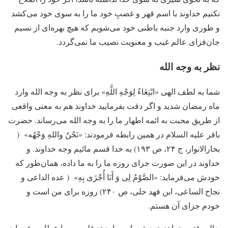
نکنیم خداوند با اسم قهر و غضبِ خود ما را به سوی خود می‌کشد
و طوری وارد جنبه‌ باطنی خود می‌شویم که هیچ بهره‌ای از نسیم
جان‌فزای عالم غیب و معنویت نصیب ما نمی‌گردد.
نظر به وجه الله
شما به لطف الهی «ابْتِغَاءً لِوَجْهِ اللَّهِ» برای نظر به وجه الله وارد
ماه رمضان شدید و اگر دقت بفرمایید خداوند هم به معنی واقعی
از طریق محبت به ائمه اطهار ما را به وجه الله می‌رساند. حضرت
باقر علیه السلام در همین رابطه فرمودند: «نَحْنُ واللهِ وَجْهُه» (
بحارالانوار، ج ۲۴، ص ۱۹۳) به خدا قسم مائیم وجه خداوند. و
خداوند در این صورت جزای روزه‌ ما را به ما داده، همان‌طور که
خودش می‌فرماید: «الصَّوْمُ لِی وَ أَنَا أُجْزَى بِهِ» ( عده الداعی و
نجاح الساعی، ابن فهد حلی‏، ص ۲۴۰) روزه برای من است و
خودم جزای آن هستم.
حال وقتی بخواهد خودش را به ما بدهد قلبی به ما عطا می‌فرماید