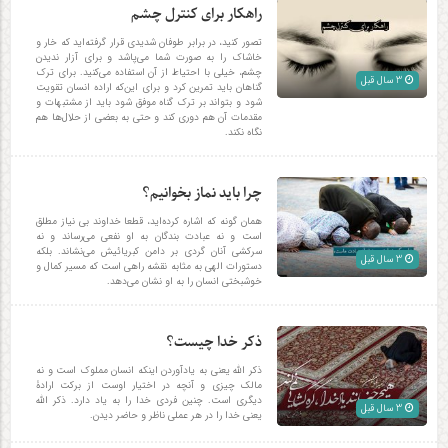
راهکار برای کنترل چشم
تصور کنید، در برابر طوفان شدیدی قرار گرفته‌‎اید که خار و
خاشاک را به صورت شما می‌پاشد و برای آزار ندیدن
چشم، خیلی با احتیاط از آن استفاده می‌کنید. برای ترک
3 سال قبل
گناهان بايد تمرين کرد و برای اين‌که اراده انسان تقويت
شود و بتواند بر ترک گناه موفق شود بايد از مشتبهات و
مقدمات آن‌ هم دوری کند و حتى به بعضی از حلال‌ها هم
نگاه نکند.
چرا باید نماز بخوانیم؟
همان گونه كه اشاره كرده‌اید، قطعا خداوند بی نیاز مطلق
است و نه عبادت بندگان به او نفعی می‌‎رساند و نه
سركشی آنان گردی بر دامن كبریائیش می‌نشاند. بلکه
3 سال قبل
دستورات الهی به مثابه نقشه راهی است كه مسیر كمال و
خوشبختی انسان را به او نشان می‌دهد.
ذکر خدا چیست؟
ذکر الله یعنی به یادآوردن اینکه انسان مملوک است و نه
مالک چیزی و آنچه در اختیار اوست از برکت ارادۀ
دیگری است. چنین فردی خدا را به یاد دارد. ذکر الله
3 سال قبل
یعنی خدا را در هر عملی ناظر و حاضر دیدن.