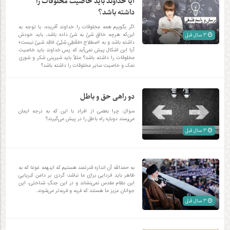
آیا خداوند باید خاصیت مخلوقات را
داشته باشد؟
اگر بگوييم همه مخلوقات را خداوند آفريده، با توجه به
اين‌كه هرچه خالقِ شئ به شئ داده‌ باشد، بايد خودش
3 سال قبل
داشته باشد و به اصطلاح «مُعْطِيِ شِيْئ، فاقِد شيئ نيست»
آيا اين اشكال پيش نمی‌آيد كه پس خداوند بايد خاصيت
مخلوقات را داشته باشد؟ مثلاً بايد شيرينی شكر و شوری
نمک و خاصيت ساير مخلوقات را داشته باشد؟
دو راهی حق و باطل
سوال: چرا بعضی از افراد با این که به درجه ایمان
می‌رسند دوباره راه باطل را در پیش می‌گیرند؟
3 سال قبل
به حمدالله آن اندازه قدرتمند هستیم که اینهمه غوغا که به
ظاهر باید فردایی برای ما نباشد؛ گردی بر دامن کبریاییِ
این نظام مقدس نمی‌نشاند و در این جنگِ شناختی، این
جوانان عزیز ما هستند که فربه و فربه‌تر می‌شوند.
3 سال قبل