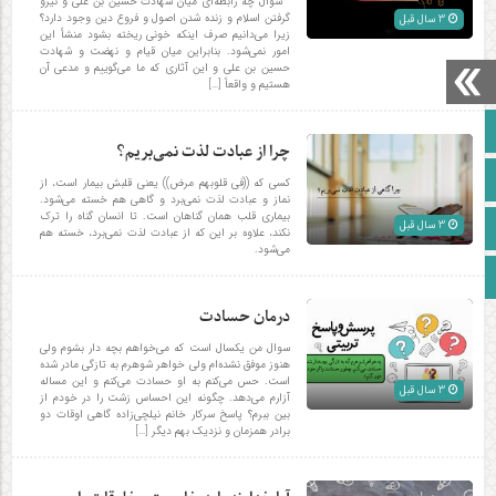
سوال چه رابطه‌ای میان شهادت حسین بن علی و نیرو
گرفتن اسلام و زنده شدن اصول و فروع دین وجود دارد؟
3 سال قبل
زیرا می‌دانیم صرف اینکه خونی ریخته بشود منشأ این
امور نمی‌شود. بنابراین میان قیام و نهضت و شهادت
حسین بن علی و این آثاری که ما می‌گوییم و مدعی آن
هستیم و واقعاً […]
صفحه نخست
چرا از عبادت لذت نمی‌بریم؟
آپارات
کسی که ((فی قلوبهم مرض)) یعنی قلبش بیمار است، از
نماز و عبادت لذت نمی‌برد و گاهی هم خسته می‌شود.
بیماری قلب همان گناهان است. تا انسان گناه را ترک
اینستاگرام
3 سال قبل
نکند، علاوه بر این که از عبادت لذت نمی‌برد، خسته هم
می‌شود.
زبان انگلیسی
درمان حسادت
سوال من یکسال است که می‌خواهم بچه دار بشوم ولی
هنوز موفق نشده‌ام ولی خواهر شوهرم به تازگی مادر شده
است. حس می‌کنم به او حسادت می‌کنم و این مساله
3 سال قبل
آزارم می‌دهد. چگونه این احساس زشت را در خودم از
بین ببرم؟ پاسخ سرکار خانم نیلچی‌زاده گاهی اوقات دو
برادر همزمان و نزدیک بهم دیگر […]