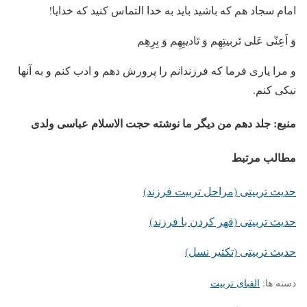
امام سجاد هم که باشید باید به خدا التماس کنید که خدایا!
وَ اَعِنّی عَلی تَربیتِهِم وَ تَادیبِهِم وَ بِرِهِم
و مرا یاری فرما که فرزندانم را پرورش دهم و ادب کنم و به آنها
نیکی کنم.
منبع: جلد دهم من دیگر ما نوشته حجت الاسلام عباسی ولدی
مطالب مرتبط
حدیث تربیتی (مراحل تربیت فرزند)
حدیث تربیتی (قهر کردن با فرزند)
حدیث تربیتی (تکثیر نسل)
دسته ها:
الفبای تربیت