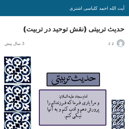
آیت الله احمد کلباسی اشتری
حدیث تربیتی (نقش توحید در تربیت)
z z
3 سال پیش