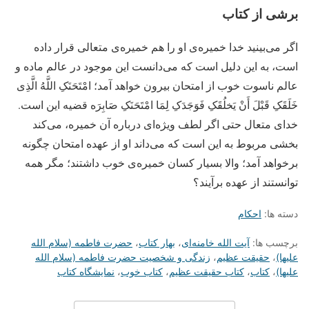
برشی از کتاب
اگر می‌بینید خدا خمیره‌ی او را هم خمیره‌ی متعالی قرار داده
است، به این دلیل است که می‌دانست این موجود در عالم ماده و
عالم ناسوت خوب از امتحان بیرون خواهد آمد؛ امْتَحَنَکِ اللَّهُ الَّذِی
خَلَقَکِ قَبْلَ أَنْ یَخلُقَکِ فَوَجَدَکِ لِمَا امْتَحَنَکِ صَابِرَه قضیه این است.
خدای متعال حتی اگر لطف ویژه‌ای درباره آن خمیره، می‌کند
بخشی مربوط به این است که می‌داند او از عهده امتحان چگونه
برخواهد آمد؛ والا بسیار کسان خمیره‌ی خوب داشتند؛ مگر همه
توانستند از عهده برآیند؟
دسته ها:
احکام
برچسب ها:
آیت الله خامنه‌ای
،
بهار کتاب
،
حضرت فاطمه (سلام الله
علیها)
،
حقیقت عظیم
،
زندگی و شخصیت حضرت فاطمه (سلام الله
علیها)
،
کتاب
،
کتاب حقیقت عظیم
،
کتاب خوب
،
نمایشگاه کتاب