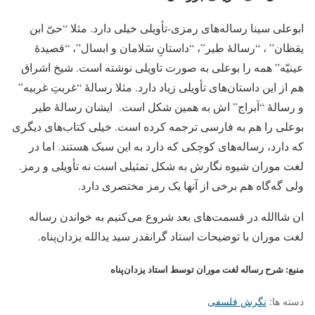
ابوعلی سینا رساله‌های رمزی-تأویلی خیلی دارد. مثلا “حیّ ابن
یقظان” ، “رسالۀ طیر”، “داستانِ سَلامان و ابسال”، “قصیدۀ
عینیّه” همه را بوعلی به صورت تاویلی نوشته است. شیخ اشراق
هم از این داستان‌های تأویلی زیاد دارد. مثلا رسالۀ “غربتِ غربیه”‌
و رسالۀ “اَبراج” اش به همین شکل است. ایشان رسالۀ طیر
بوعلی را هم به فارسی ترجمه کرده است. خیلی کتاب‌های دیگری
که دارد، رساله‌های کوچکی که دارد به این سبک هستند. اما در
لغت موران شیوه نگارش به شکل تمثیلی است نه تأویلی و رمز.
ولی گه‌گاه هم برخی از آنها یک رمز مختصری دارد.
ان شاالله در قسمت‌های بعد شروع می‌کنیم به خواندن رساله
لغت موران با توضیحات استاد گرانقدر سید یدالله یزدان‌پناه.
منبع: شرح رساله لغت موران توسط استاد یزدان‌پناه
دسته ها:
نگرش فلسفی