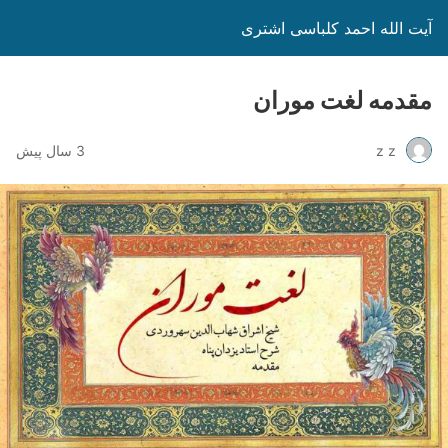
آیت الله احمد کلباسی اشتری
مقدمه لغت موران
z z
3 سال پیش