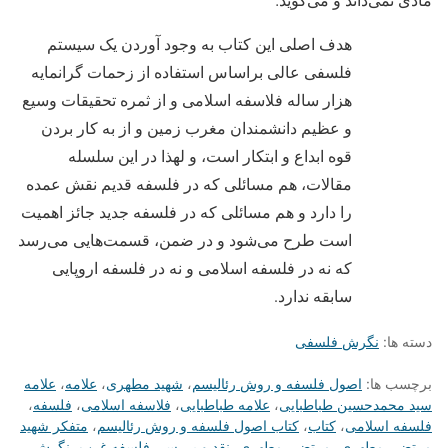
هدف اصلی این کتاب به وجود آوردن یک سیستم
فلسفی عالی براساس استفاده از زحمات گرانمایه
هزار ساله فلاسفه اسلامی و از ثمره تحقیقات وسیع
و عظیم دانشمندان مغرب زمین و از به کار بردن
قوه ابداع و ابتکار است، و لهذا در این سلسله
مقالات، هم مسائلی که در فلسفه قدیم نقش عمده
را دارد و هم مسائلی که در فلسفه جدید جائز اهمیت
است طرح می‌شود و در ضمن، قسمت‌هایی می‌رسد
که نه در فلسفه اسلامی و نه در فلسفه اروپایی
سابقه ندارد.
دسته ها:
نگرش فلسفی
برچسب ها:
اصول فلسفه و روش رئالیسم
،
شهید مطهری
،
علامه
،
علامه
سید محمدحسین طباطبایی
،
علامه طباطبایی
،
فلاسفه اسلامی
،
فلسفه
،
فلسفه اسلامی
،
کتاب
،
کتاب اصول فلسفه و روش رئالیسم
،
متفکر شهید
مرتضی مطهری
،
مرتضی مطهری
،
نقد و بررسی فلسفه غرب
،
نگرش