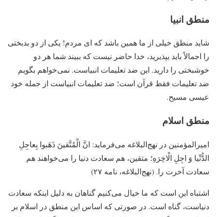
منطق انبیا
شاید منطق خیلی از ما همین باشد که ‏ای مردم! یکی از دو بدبختی
را اجمالاً باید بپذیرید، خدا حاضر نیست که ببیند شما هر دو
خوشبختی را دارید. این ضد تعلیمات انبیاست. نمی‌خواهم بگویم
ضد تعلیمات فقط قرآن است؛ ضد تعلیمات انبیاست از جمله خود
عیسی مسیح.
منطق اسلام
امیرالمؤمنین در نهج‌البلاغه می‌فرماید: انَّ الْمُتَّقینَ ذَهَبوا بِعاجِلِ
الدُّنْیا وَ اجِلِ الْاخِرَهِ؛ متقین، هم سعادت دنیا را می‌خواهند هم
سعادت آخرت را. (نهج‌البلاغه، نامه ۲۷)
اشتباه این است که ما خیال می‌کنیم گناهان به دلیل اینکه سعادت
دنیاست، گناه است. در صورتی که اساس این منطق در اسلام بر