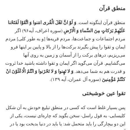
منطق قرآن
وَ لَوْ انَّ اهْلَ الْقُری‏ امَنوا وَ اتَّقَوْا لَفَتَحْنا
منطق قرآن این‏گونه است.
عَلَیْهِمْ بَرَکاتٍ مِنَ السَّماءِ وَ الْارْضِ
(سوره اعراف، آیه۹۶) اگر
مردم اجتماعات و جماعت‌ها، مردم قریه‏‌ها [و به طور کلی] مردم
ایمان و تقوا را پیش بگیرند برکت‌ها را از بالا و پایین بر اینها فرو
می‌‏ریزیم، درهای برکت را از آسمان و زمین به روی آنها
می‏‌گشاییم. قرآن می‌گوید اگر ایمان و تقوا داشته باشید خدا ثروت
وَ لا تَهِنوا وَ لا تَحْزَنوا وَ انْتُمُ الْاعْلَوْنَ انْ
و قدرت هم به شما می‌دهد.
کنْتُمْ مُؤْمِنینَ‏
(سوره آل‏ عمران، آیه ۱۳۹).
تقوا عین خوشبختی
پس بسیار غلط است که کسی در منطق تبلیغ خودش به آن شکل
کلیسایی- به قول راسل- سخن بگوید که چاره‏‌ای نیست، یکی از
این دو بیچارگی را باید متحمل شد: یا باید در دنیا بدبخت بود یا در