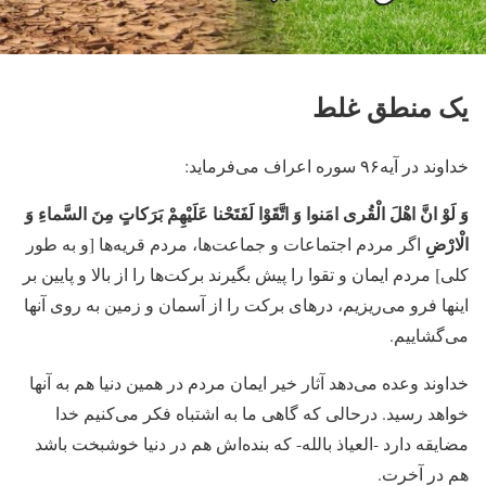
یک منطق غلط
خداوند در آیه۹۶ سوره اعراف می‌فرماید:
وَ لَوْ انَّ اهْلَ الْقُری‏ امَنوا وَ اتَّقَوْا لَفَتَحْنا عَلَیْهِمْ بَرَکاتٍ مِنَ السَّماءِ وَ
الْارْضِ
اگر مردم اجتماعات و جماعت‌ها، مردم قریه‏‌ها [و به طور
کلی] مردم ایمان و تقوا را پیش بگیرند برکت‌ها را از بالا و پایین بر
اینها فرو می‌‏ریزیم، درهای برکت را از آسمان و زمین به روی آنها
می‏‌گشاییم.
خداوند وعده می‌دهد آثار خیر ایمان مردم در همین دنیا هم به آنها
خواهد رسید. درحالی که گاهی ما به اشتباه فکر می‌کنیم خدا
مضایقه دارد -العیاذ بالله- که بنده‌اش هم در دنیا خوشبخت باشد
هم در آخرت.