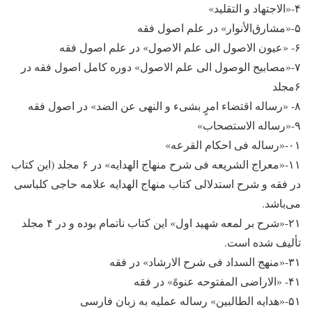
۴-«الاجتهاد و التقلید»
۵-«مشارق‌الأنوار» در علم اصول فقه
۶- «عیون الاصول الی علم الاصول» در علم اصول فقه
۷-«مصابیح الوصول الی علم الاصول» دوره کامل اصول فقه در
۶مجلد
۸- «رساله اقتضاء امرٍ بشیء و النهی عن الضد» در اصول فقه
۹-«رساله الاستصحاب»
۰۱-«رساله فی احکام القرعه»
۱۱-«معراج الشریعه فی شرح منهاج الهدایه» در ۶ مجلد (این کتاب
در فقه و شرح استدلالی کتاب منهاج الهدایه علامه حاجی کلباسی
می‌باشد.
۲۱-«شرح بر لمعه شهید اول» این کتاب ناتمام بوده و در ۴ مجلد
تألیف شده است.
۳۱-«منهج السداد فی شرح الارشاد» در فقه
۴۱- «الاراضی المفتوحه عنوهً» در فقه
۵۱-«هدایه الطالبین» رساله عملیه به زبان فارسی