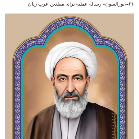
۶۱-«نورالعیون» رساله عملیه برای مقلدین عرب زبان