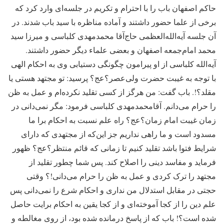
حاکم اصفهان باب را با احترام و تکریم در جلسه‌ای وارد کرد که
برخی از علما حضور داشتند و آماده مناظره با سید باب شدند. در
آن جلسه آیه‌الله‌العظمی حاج‌آقا محمدمهدی کلباسی و میرزا سید
محمد امام‌جمعه اصفهان و بعضی علماء دیگر حضور داشتند.
آیه‌الله کلباسی از او پیرامون چگونگی دستیابی وی به احکام الهی
با توجه به غیبت حضرت ولی‌عصر؟عج؟ پرسید: تو مجتهد هستی یا
مقلد؟!. باب گفت: من هرگز از کسی تقلید نکرده‌ام و عمل به ظن
را حرام می‌دانم. آقامحمدمهدی کلباسی فرمود: مگر نمی‌دانی در
زمان غیبت امام زمان؟عج؟ راه علم نسبت به احکام برا ما
مسدود است و ما راهی نداریم جز این‌که از مجتهدی که دارای
شرایط فتوا باشد تقلید کنیم تا زمانی که قائم منتظر؟عج؟ ظهور
فرماید و مفاسد دینی را اصلاح کند. پس شما چطور تقلید از
مجتهد را ترک کردی و عمل به ظن را حرام می‌دانی!؟ وقتی
حجتی در مقابل استدلال من نداری و احکام شرع را نمی‌دانی پس
علم دین را از کجا آموخته‌ای و از کجا یقین به احکام برایت حاصل
شده است؟! باب که از پاسخ درمانده شده بود، از روی مغالطه و