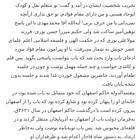
تخریب شخصیت ایشان در آمد و گفت: تو متعلم نقل و کودک
ابوجاد هستی و من دارای مقام فؤادم، تو حق نداری ازآنچه
نمی‌دانی با من حرف بزنی! آیه‌الله آقا محمدمهدی با این پاسخ
توهین‌آمیز ساکت شد ولی حکیم میرزا حسن نوری- فرزند
مولاعلی نوری که در حکمت الهی و فلسفه اسلامی اعلم علمای
عصر خویش به شمار می‌رفت‌- با او پیرامون مقام فؤاد مورد
ادعای باب وارد بحث شد که باب نتوانست پاسخی بگوید. پس قلم
و کاغذی خواست و چند جمله مهمل نوشت و چون در جلسه
طعام آوردند، حاضرین مشغول خوردن غذا شدند و جلسه بدون
نتیجه پایان یافت.
معتمدالدوله حاکم اصفهان که خود متمایل به باب شده بود، در
خانه‌ای او را پنهان کرده بود و شایع کرده بود که باب را از اصفهان
بیرون کرده است.با درگذشت حاکم اصفهان در سال ۳۶۲۱ق،
به‌فرمان دولت باب از اصفهان به آذربایجان منتقل گردید و در
قلعه‌ای محبوس شد. پس باب توبه‌نامه نوشت ولی به‌خاطر
ارتداد، به دستور شاه قاجار اعدام شد و طرفداران او