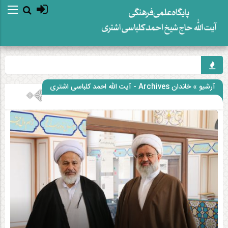
آرشیو » خاندان Archives - آیت الله احمد کلباسی اشتری