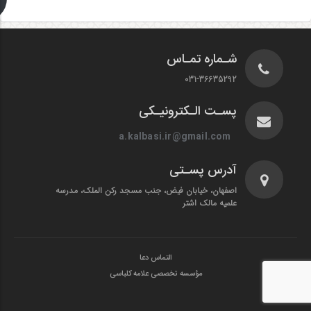
شـماره تمـاس
031-36635292
پسـت الـکترونیـکی
a.kalbasi.ir@gmail.com
آدرس پسـتی
اصفهان، خیابان فیض، جنب مسجد رکن الملک، مدرسه
علمیه مالک اشتر
التماس دعا
مؤسسه تخصصی علامه کلباسی