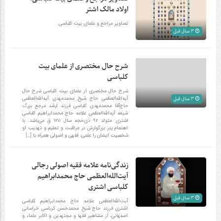
اولاد مالک اشتر
تصاویر مراجع و علمای بیت کلباسی
3 سال قبل
شرح حال مختصری از علمای بیت
کلباسی
شرح حال مختصری از علمای بیت کلباسی شرح حال
آیه‌الله‌العظمی حاج شیخ محمدمهدی آیه‌الله‌العظمی
3 سال قبل
حاج‌آقا محمدمهدی کلباسی فرزند ارشد مرجع بزرگ
شیعه آیه‌الله‌العظمی علامه حاج محمدابراهیم کلباسی
اشتری متولد ۹۲ ذی‌حجه سال ۱۲۱۱ ق می‌باشد. با
اهتمام پدر بزرگوارش در مراقبت و تعلیم و تهذیب او
شخصیت ایشان را علمی، فقهی و اصولی همراه با […]
زندگی‌نامه علامه فقیه اصولی رجالی
آیت‌الله‌العظمی حاج محمدابراهیم
کلباسی اشتری
3 سال قبل
آیت‌الله‌العظمی علامه حاج محمدابراهیم کلباسی
اشتری فرزند حاج شیخ محمدحسن کرباسی خراسانی
اصفهانی، از مشاهیر فقها و مجتهدین و اکابر علماء و