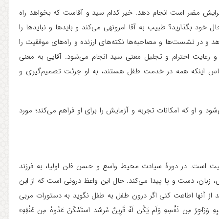
ایش مضر است انجام دهد. خیر کدام سید و آقاست که بخواهد راه
ال خود بگذارید؟ طبیب به آقا امرونهی می‌کند و بایدها و نبایدها را
هد و در نشست‌ها و مصاحبه‌ها نکته‌های ارزنده و راه‌های موفقیت را
و رعایت احترام و تجلیل معنی سید انجام می‌شود. آقایی به معنی
 اینکه همه در خدمت طفل هستند، به او جرئت تصمیم‌گیری و
ود و او که امکانات تجربه و آزمایش را برای او فراهم می‌کند؛ مورد
ولیت است. در دورۀ سیادت محیط واسع و حسن ظن اولیا، به فرزند
بان، دست و پا پیدا می‌کند. حال این واعظ درونی است که از این
ید از آنها اطاعت کنی اگر درون طفل به طفل نگوید به دستورات مربی
جِرُ مِن نَفْسِهِ وَلَم یَکُن لَهُ قَرِینٌ مُرشد استَمْکَنَ عَدُوهُ مِن عُنُقِهِ»