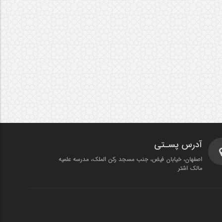
آدرس پسـتی
اصفهان، خیابان فیض، جنب مسجد رکن الملک، مدرسه علمیه
مالک اشتر