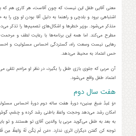
معنی آقایی طفل این نیست که چون آقاست، هر کاری هم که بر
اشتباهی برود و بلدچی و راهنما به دلیل آقا بودن او وی را به ح
متذکر می‌شود. ،وزیر خطرها و اشکال‌های تصمیم‌ها را تذکر می‌د
مطرح می‌کند. اما همه این برنامه‌ها با رعایت لطف و مرحمت 
رهایی نیست وسعت راه، گستردگی احساس مسئولیت و احساس
حس اعتماد به محیط می‌دهد.
آن مربی که جلوی بازی طفل را بگیرد، در نظر او مزاحم تلقی می‌ش
اعتماد طفل واقع می‌شود.
هفت سال دوم
«وَ عَبدُ سَبعَ سِنین» دورۀ هفت ساله دوم دورۀ احساس مسئ
امکان رشد می‌دهد وحجت واعظ باطنی رشد کرده و چشم، گوش، ز
به بعد به طفل می‌گوید مربی یا والدین آقای تو هستند و تو با
توجه کن گفتن دیگران اثری ندارد. «مَن لَم یَکُن لَهُ وَاعِظُ مِن قَلبِهِ وَزَا