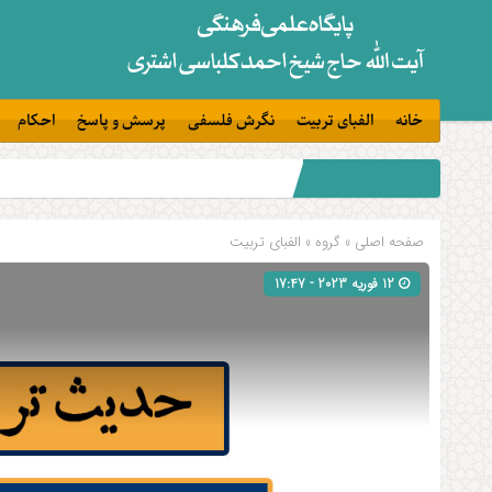
خانه
الفبای تربیت
نگرش فلسفی
پرسش و پاسخ
احکام
صفحه اصلی
» گروه »
الفبای تربیت
12 فوریه 2023 - 17:47