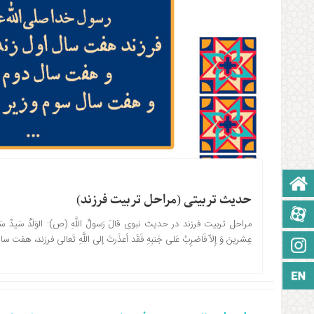
صفحه نخست
حدیث تربیتی (مراحل تربیت فرزند)
آپارات
مراحل تربیت فرزند در حدیث نبوی قالَ رَسولُ اللَّهِ (ص): الوَلَدُ سَیدٌ سَبعَ س
عِشرینَ وَ إِلاّ فَاضرِبْ عَلی جَنبِهِ فَقَد أعذَرتَ إلی اللَّهِ تَعالی فرز
اینستاگرام
زبان انگلیسی