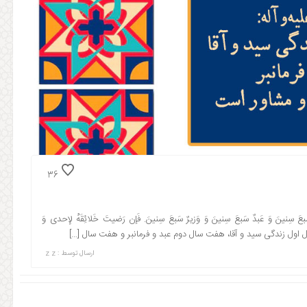
36
ِنینَ وَ عَبدٌ سَبعَ سِنینَ وَ وَزیرٌ سَبعَ سِنینَ. فَإن رَضیتَ خَلائِقَهُ لإحدی وَ
ند، هفت سال اول زندگی سید و آقا، هفت سال دوم عبد و فرمانبر و هفت سال […]
ارسال توسط :
z z