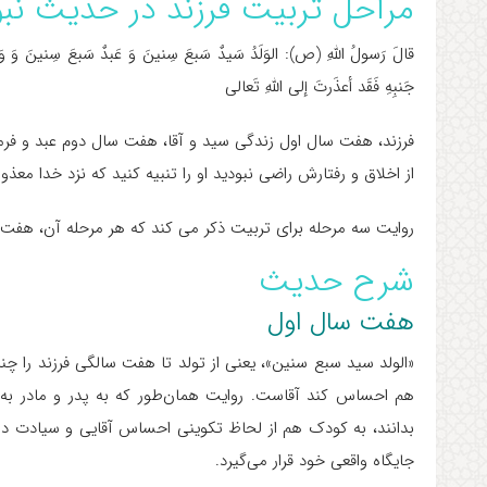
مراحل تربیت فرزند در حدیث نب
قالَ رَسولُ اللَّهِ (ص): الوَلَدُ سَیدٌ سَبعَ سِنینَ وَ عَبدٌ سَبعَ سِنینَ وَ 
جَنبِهِ فَقَد أعذَرتَ إلی اللَّهِ تَعالی
فرزند، هفت سال اول زندگی سید و آقا، هفت سال دوم عبد و فر
از اخلاق و رفتارش راضی نبودید او را تنبیه کنید که نزد خدا معذور
روایت سه مرحله برای تربیت ذکر می کند که هر مرحله آن، هفت
شرح حدیث
هفت سال اول
«الولد سید سبع سنین»، یعنی از تولد تا هفت سالگی فرزند را چ
هم احساس کند آقاست. روایت همان‌طور که به پدر و مادر به 
بدانند، به کودک هم از لحاظ تکوینی احساس آقایی و سیادت د
جایگاه واقعی خود قرار می‌گیرد.