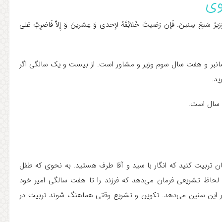
وی
وَزیرٌ سَبعَ سِنینَ. فَإن رَضیتَ خَلائِقَهُ لإحدی وَ عِشرینَ وَ إِلاّ فَاضرِبْ عَلی
مانبر و هفت سال سوم وزیر و مشاور است. از بیست و یک سالگی اگر
ید.
 سال است.
نان تربیت کنید که انگار با سید و آقا طرف هستید. به نحوی که طفل
لحاظ تشریعی فرمان می‌دهد که فرزند را تا هفت سالگی امیر خود
ر این سنین می‌دهد. تکوین و تشریع وقتی هماهنگ شوند تربیت در