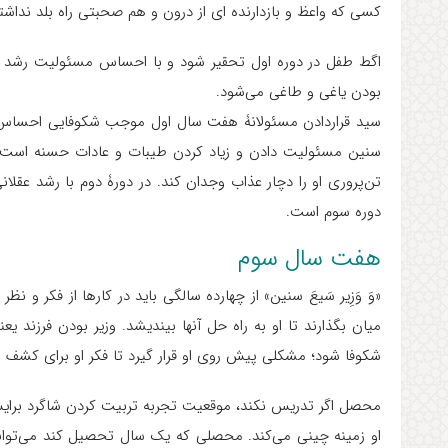
کسی که واعظ و بازدارنده ای از درون و هم صحبتی راه بلد ند
اگط طفل در دوره اول تحقیر شود و با احساس مسئولیت رشد نک
بودن یاغی و طاغی می‌شود.
سید قراردادن مسئولانۀ هفت سال اول موجب شکوفایی احساس 
سنین مسئولیت دادن و زیاد کردن طیبات و عادات حسنه است،
تن‌پروری او را دچار عذاب وجدان کند. در دورۀ دوم با رشد عقلانی
دوره سوم است.
هفت سال سوم
«وَ وَزِیر سَیعَ سنین» از چهارده سالگی باید در کارها از فکر و 
میان بگذارند تا او به راه حل آنها بیندیشد. وزیر بودن فرزند ی
شکوفا شود؛ مشکلی پیش روی او قرار گیرد تا فکر او برای کشف را
محصل اگر تدریس نکند، موقعیت تجربه تربیت کردن شاگرد برایش
او زمینه چینی می‌کند. محصلی که یک سال تحصیل کند می‌توا