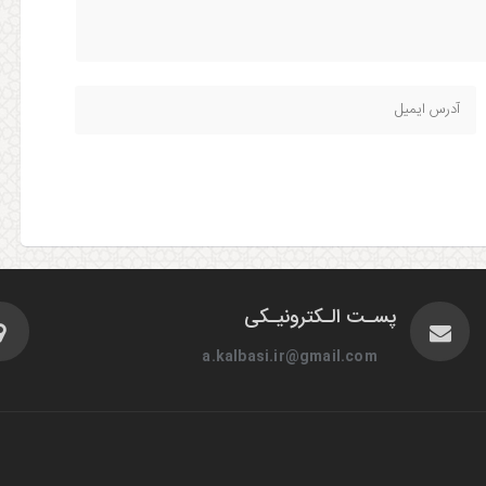
پسـت الـکترونیـکی
a.kalbasi.ir@gmail.com