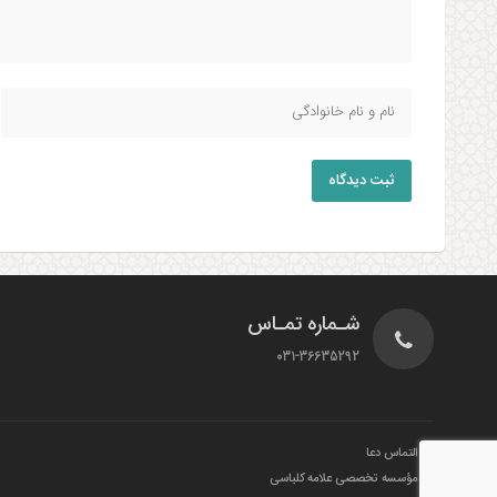
ثبت دیدگاه
شـماره تمـاس
031-36635292
التماس دعا
مؤسسه تخصصی علامه کلباسی