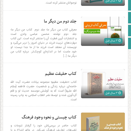
3 سال قبل
نوجوانان منتشر کرده است.
صفحه نخست
آپارات
جلد دوم من دیگر ما
اینستاگرام
معرفی کتاب من دیگر ما؛ جلد دوم کتاب من دیگر ما؛
جلد دوم نوشته محسن عباسی ولدی است
و انتشارات آیین فطرت آن را منتشر کرده است. این کتاب
3 سال قبل
زبان انگلیسی
مهارت‌های تربیت فرزند در دنیای امروز را دربر می‌گیرد و
نویسنده آن معتقد است فرزند ما از ما جدا نیست؛ او
خود ماست اما در اندازه‌ای کوچک‌تر. درباره کتاب من
دیگر ما؛ […]
کتاب حقیقت عظیم
کتاب «حقیقت عظیم» مجموعه بیانات حضرت آیت الله
خامنه‌ای درباره زندگی و شخصیت حضرت فاطمه (سلام
الله علیها) است که به کوشش موسسه حدیث لو و قلم
3 سال قبل
گردآوری شده و توسط نشر انقلاب اسلامی به چاپ رسیده
است.
کتاب چیستی و نحوه وجود فرهنگ
کتاب حاضر در بررسی‌اش خود را گرفتار تنوعات و
تغیرهای تعاریف فرهنگ نمی‌کند. در عالم انتزاع و با