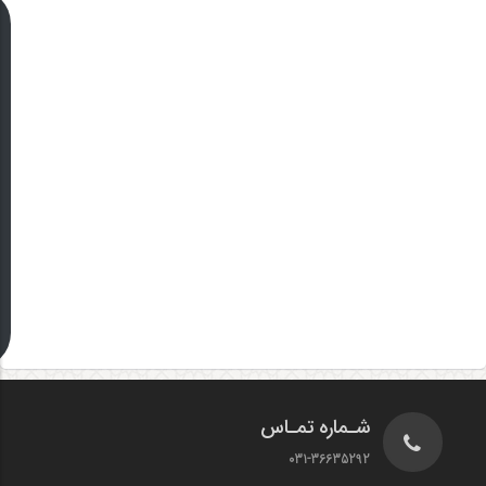
شـماره تمـاس
031-36635292