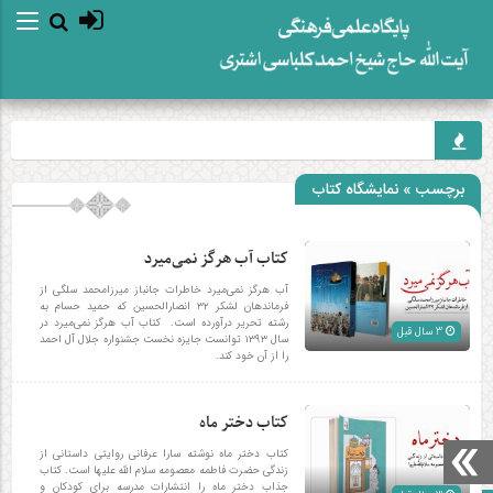
برچسب » نمایشگاه کتاب
کتاب آب هرگز نمی‌میرد
آب هرگز نمی‌میرد خاطرات جانباز میرزامحمد سلگی از
فرماندهان لشکر ۳۲ انصارالحسین که حمید حسام به
رشته تحریر درآورده است. کتاب آب هرگز نمی‌میرد در
3 سال قبل
سال ۱۳۹۳ توانست جایزه نخست جشنواره جلال آل احمد
را از آن خود کند.
کتاب دختر ماه
کتاب دختر ماه نوشته سارا عرفانی روایتی داستانی از
زندگی حضرت فاطمه معصومه سلام الله علیها است. کتاب
جذاب دختر ماه را انتشارات مدرسه برای کودکان و