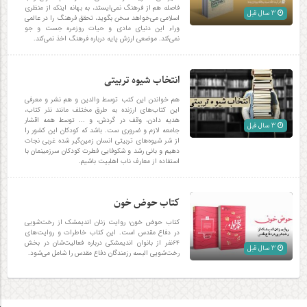
فاصله هم از فرهنگ نمی‌ایستد، به بهانه اینکه از منظری
3 سال قبل
اسلامی می‌خواهد سخن بگوید، تحقق فرهنگ را در عالمی
وراء این دنیای مادی و حیات روزمره جست و جو
نمی‌کند. موضعی ارزش پایه درباره فرهنگ اخذ نمی‎‌کند.
انتخاب شیوه تربیتی
هم خواندن این کتب توسط والدین و هم نشر و معرفی
این کتاب‌های ارزنده به طرق مختلف مانند نذر کتاب،
هدیه دادن، وقف در گردش، و ... توسط همه اقشار
3 سال قبل
جامعه لازم و ضروری ست. باشد که کودکان این کشور را
از شر شیوه‌های تربیتی انسان زمین‌گیر شده غربی نجات
دهیم و بانی رشد و شکوفایی فطرت کودکان سرزمینمان با
استفاده از معارف ناب اهلبیت باشیم.
کتاب حوض خون
کتاب حوض خون؛ روایت زنان اندیمشک از رخت‌شویی
در دفاع مقدس است. این کتاب خاطرات و روایت‌های
۶۴نفر از بانوان اندیمشکی درباره فعالیت‌شان در بخش
3 سال قبل
رخت‌شویی البسه رزمندگان دفاع مقدس را شامل می‌شود.