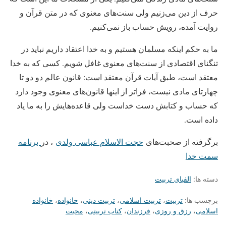
حرف از دین می‌زنیم ولی سنت‌های معنوی که در متن قرآن و
روایت آمده، رویش حساب باز نمی‌کنیم.
ما به حکم اینکه مسلمان هستیم و به خدا اعتقاد داریم نباید در
تنگنای اقتصادی از سنت‌های معنوی غافل شویم. کسی که به خدا
معتقد است، طبق آیات قرآن معتقد است: قانون عالم دو دو تا
چهارتای مادی نیست، فراتر از اینها قانون‌های معنوی وجود دارد
که حساب و کتابش دست خداست ولی قاعده‌هایش را به ما یاد
داده است.
برگرفته از صحبت‌های
حجت الاسلام عباسی ولدی
، در
برنامه
سمت خدا
دسته ها:
الفبای تربیت
برچسب ها:
تربیت
،
تربیت اسلامی
،
تربیت دینی
،
خانواده
،
خانواده
اسلامی
،
رزق و روزی
،
فرزندان
،
کتاب تربیتی
،
محبت