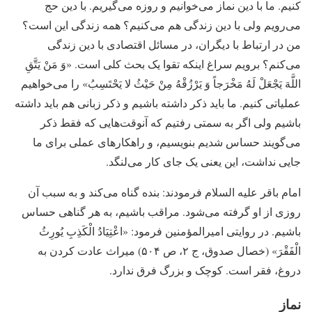
کنیم. ما با دین نماز می‌خوانیم و روزه می‌گیریم. با دین حج
می‌رویم ولی با دین زندگی هم می‌کنیم؟ همه زندگی این است؟
من در ارتباط با دیگران، در مسائل اقتصادی با دین زندگی
می‌کنم؟ برویم سراغ اینکه تقوا یک بحث کلی است. «وَ مَنْ یَتَّقِ‏
اللَّهَ‏ یَجْعَلْ لَهُ مَخْرَجاً وَ یَرْزُقْهُ مِنْ حَیْثُ لا یَحْتَسِبُ» را می‌خواهیم
عملیاتی کنیم. ما باید ذکر داشته باشیم و ذکر زبانی هم باید داشته
باشیم ولی اگر به سمتی رفتیم که آنوقت‌هایی که فقط ذکر
می‌گویند حساس شدیم بنویسیم، و راهکارهای عملی برای ما
جایی نداشت، این یعنی یک جای کار می‌لنگد.
امام باقر علیه السلام فرمودند: بنده گناه می‌کند و به سبب آن
روزی از او گرفته می‌شود. مراقب باشیم، به هر گناهی حساس
باشیم. در روایتی امیرالمؤمنین فرمود: «اعْتِیَادُ الْکَذِبِ یُورِثُ‏
الْفَقْرَ» (خصال صدوق، ج ۲، ص ۵۰۴) میراث عادت کردن به
دروغ، فقر است. کوچک و بزرگ فرق ندارد.
نماز