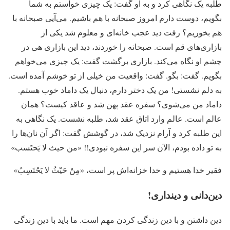
طلبه یک نگاهی کرد و به او گفت: یک چیزی خواستم به شما
بگویم، دوست دارم امروز صبحانه با هم باشیم. می‌آیی صبحانه با
هم بخوریم؟ رفت دید عجب خانه‌ای و معلوم شد یکی از
بازاری‌های قم است. صبحانه را خوردند، دید این بازاری هی در
چشم او نگاه می‌کند. بازاری برگشت گفت: یک چیزی می‌خواهم
بگویم. گفت: بگو. گفت: واقعیت من خیلی از تو خوشم آمده است.
به دلم نشستی! من یک دختر دارم، دنبال یک داماد خوب هستم.
داماد من می‌شوی؟ سفره عقد پهن شد و عاقد کیست؟ همان
عالم است. عالم وارد اتاق عقد شد، طلبه نشست. یک نگاهی به
این طلبه کرد و آرام نزدیک شد، در گوشش گفت: اگر آن نان‌ها را
به تو داده بودم، الآن سر این سفره نبودی!! «من حیث لا یَحتَسب»
فقیر خدا هستیم و خدا خزانه‌اش پر است، «مِنْ حَیْثُ لا یَحْتَسِبُ»
دین‌دانی و دینداری!
دین داشتن و با دین زندگی کردن مهم است. ما باید با دین زندگی