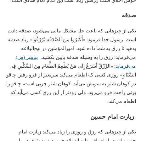
صدقه
یکی از چیزهایی که باعث حل مشکل مالی می‌شود، صدقه دادن
است. رسول خدا فرمود: «أَکْثِرُوا مِنَ‏ الصَّدَقَهِ تُرْزَقُوا» زیاد صدقه
بدهید تا رزق به شما داده شود. امیرالمؤمنین در نهج‌البلاغه
می‌فرماید: رزق را به وسیله صدقه پایین بکشید.
پیامبر (ص)
می‌فرماید
: «الرِّزْقُ أَسْرَعُ إِلَى مَنْ یُطْعِمُ الطَّعَامَ مِنَ السِّکِّینِ‏ فِی‏
السَّنَامِ» روزی کسی که اطعام می‌کند سریعتر از فرو رفتن چاقو
در کوهان شتر به سویش می‌آید. کوهان شتر چربی است، چاقو را
بزنی راحت فرو می‌رود، ولی زودتر از این رزق کسی می‌آید که
اطعام می‌کند.
زیارت امام حسین
یکی از چیزهایی که رزق و روزی را زیاد می‌کند زیارت امام
حسین است. امام باقر علیه السلام فرمودند: به شیعیان ما