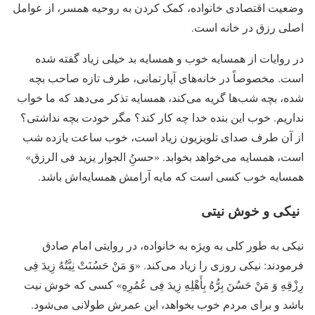
وضعیت اقتصادی خانواده، کمک کردن به روحیه همسر، از عوامل
اصلی رزق در خانه است.
در روایات از همسایه خوب و همسایه بد خیلی زیاد گفته شده
است. مخصوصاً در خانه‌های آپارتمانی، طرف تازه صاحب بچه
شده، بچه شب‌ها گریه می‌کند، همسایه تذکر می‌دهد که ما خواب
نداریم. خوب این بنده خدا چه کار کند؟ مگر خودت بچه نداشتی؟
از آن طرف صدای تلویزیون زیاد است، خوب ساعت یازده شب
است، همسایه می‌خواهد بخوابد. «حسنُِ الجوار یزید فی الرزق»
همسایه خوب کسی است که مایه آرامش همسایه‌اش باشد.
نیکی و خوش نیتی
نیکی به طور کلی به ویژه به خانواده، در روایتی امام صادق
فرمودند: نیکی روزی را زیاد می‌کند. «وَ مَنْ حَسُنَتْ نِیَّتُهُ زِیدَ فِی
رِزْقِهِ وَ مَنْ حَسُنَ بِرُّهُ بِأَهْلِهِ زِیدَ فِی‏ عُمُرِهِ‏» کسی که خوش نیت
باشد و برای مردم خوب بخواهد، این عمرش طولانی می‌شود.