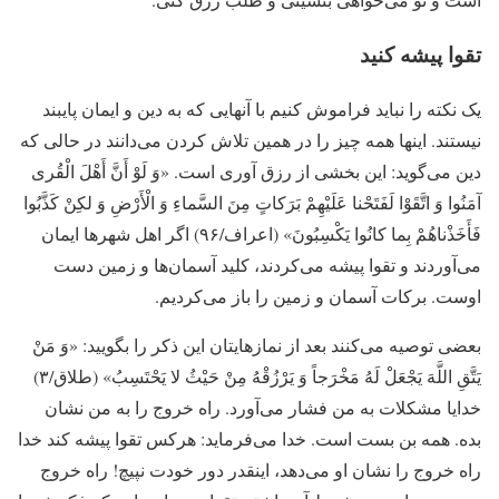
تقوا پیشه کنید
یک نکته را نباید فراموش کنیم با آنهایی که به دین و ایمان پایبند
نیستند. اینها همه چیز را در همین تلاش کردن می‌دانند در حالی که
دین می‌گوید: این بخشی از رزق آوری است. «وَ لَوْ أَنَّ أَهْلَ الْقُرى‏
آمَنُوا وَ اتَّقَوْا لَفَتَحْنا عَلَیْهِمْ بَرَکاتٍ مِنَ السَّماءِ وَ الْأَرْضِ وَ لکِنْ کَذَّبُوا
فَأَخَذْناهُمْ بِما کانُوا یَکْسِبُونَ» (اعراف/۹۶) اگر اهل شهرها ایمان
می‌آوردند و تقوا پیشه می‌کردند، کلید آسمان‌ها و زمین دست
اوست. برکات آسمان و زمین را باز می‌کردیم.
بعضی توصیه می‌کنند بعد از نمازهایتان این ذکر را بگویید: «وَ مَنْ
یَتَّقِ‏ اللَّهَ‏ یَجْعَلْ لَهُ مَخْرَجاً وَ یَرْزُقْهُ مِنْ حَیْثُ لا یَحْتَسِبُ» (طلاق/۳)
خدایا مشکلات به من فشار می‌آورد. راه خروج را به من نشان
بده. همه بن بست است. خدا می‌فرماید: هرکس تقوا پیشه کند خدا
راه خروج را نشان او می‌دهد، اینقدر دور خودت نپیچ! راه خروج