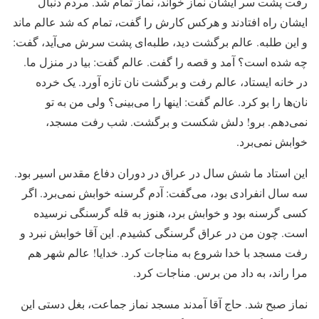
رفت پشت سر ایشان نماز خواند، نماز تمام شد. مردم دنبال
ایشان راه افتادند و هرکس کارش را گفت، تمام که شد عالم ماند
و این طلبه. عالم برگشت دید، طلبه‌ای پشت سرش می‌آید، گفت:
چه شده است؟ آمد و قصه را گفت. عالم گفت: بیا در منزل ما.
در خانه ایستاد، عالم رفت و برگشت نان تازه آورد. یک خرده
نان‌ها را بو کرد. عالم گفت: اینها را می‌بینی؟ ولی من به تو
نمی‌دهم. برو! دلش شکست و برگشت. شب رفت مسجد،
خوابش نمی‌برد.
این استاد ما شش سال در عراق در دوران دفاع مقدس اسیر بود.
سه سال انفرادی بود، می‌گفت: آدم گرسنه خوابش نمی‌برد. اگر
کسی گرسنه بود و خوابش برد، هنوز به قله گرسنگی نرسیده
است. چون من در عراق گرسنگی کشیدم. این آقا خوابش نبرد و
رفت مسجد با خدا شروع به مناجات کرد. خدایا! عالم شهر هم
مرا راند، به داد من برس. مناجات کرد.
نماز صبح شد. حاج آقا آمدند مسجد نماز جماعت، بغل دستی این