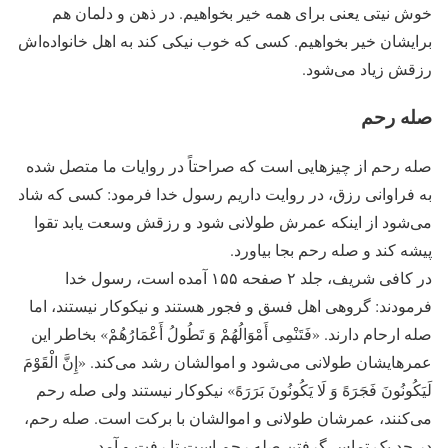
خوش نیتی یعنی برای همه خیر بخواهیم. در ذهن و دلمان هم
برایشان خیر بخواهیم. کسی که خوب نیکی کند به اهل خانواده‌اش
رزقش زیاد می‌شود.
صله رحم
صله رحم از چیزهایی است که صراحتاً در روایات ما متصل شده
به فراوانی رزق، در روایت داریم رسول خدا فرمود: کسی که شاد
می‌شود از اینکه عمرش طولانی شود و رزقش وسعت یابد تقوا
پیشه کند و صله رحم بجا بیاورد.
در کافی شریف، جلد ۲ صفحه‌ ۱۵۵ آمده است، رسول خدا
فرمودند: گروهی اهل فسق و فجور هستند و نیکوکار نیستند، اما
صله ارحام دارند. «فَتَنْمِی أَمْوَالُهُمْ وَ تَطُولُ‏ أَعْمَارُهُمْ» بخاطر این
عمرهایشان طولانی می‌شود و اموالشان رشد می‌کند. «إِنَّ الْقَوْمَ
لَیَکُونُونَ فَجَرَهً وَ لَا یَکُونُونَ بَرَرَهً» نیکوکار نیستند ولی صله رحم
می‌کنند، عمرشان طولانی و اموالشان با برکت است. صله رحم،
در حد یک تماس گرفتن صله رحم است تا رفت و آمد.