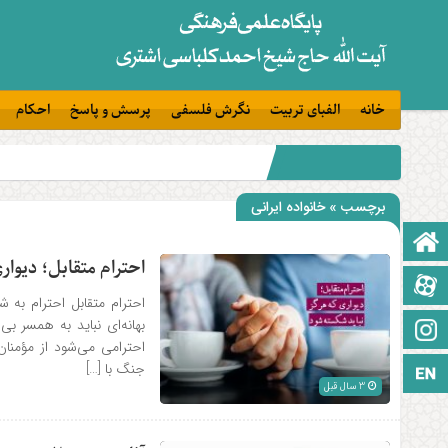
خانه
الفبای تربیت
نگرش فلسفی
پرسش و پاسخ
احکام
برچسب » خانواده ایرانی
صفحه نخست
احترام متقابل؛ دیوا
آپارات
احترام متقابل احترام ب
بهانه‌ای نباید به همسر ب
اینستاگرام
احترامی می‌شود از مؤمنا
جنگ با […]
زبان انگلیسی
3 سال قبل