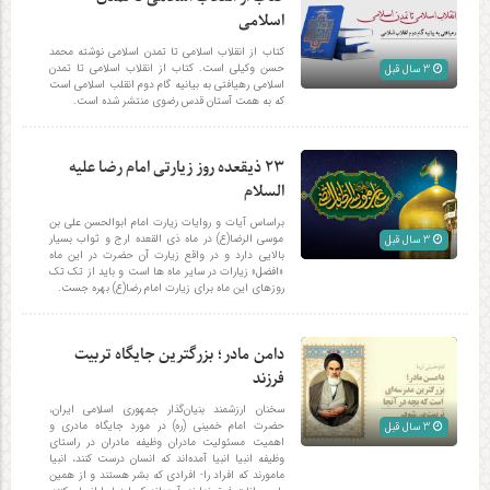
اسلامی
کتاب از انقلاب اسلامی تا تمدن اسلامی نوشته محمد
حسن وکیلی است. کتاب از انقلاب اسلامی تا تمدن
3 سال قبل
اسلامی رهیافتی به بیانیه گام دوم انقلب اسلامی است
که به همت آستان قدس رضوی منتشر شده است.
۲۳ ذیقعده روز زیارتی امام رضا علیه
السلام
براساس آیات و روایات زیارت امام ابوالحسن علی بن
موسی الرضا(ع) در ماه ذی القعده ارج و ثواب بسیار
3 سال قبل
بالایی دارد و در واقع زیارت آن حضرت در این ماه
«افضل» زیارات در سایر ماه ها است و باید از تک تک
روزهای این ماه برای زیارت امام رضا(ع) بهره جست.
دامن مادر؛ بزرگترین جایگاه تربیت
فرزند
سخنان ارزشمند بنیان‌گذار جمهوری اسلامی ایران،
حضرت امام خمینی (ره) در مورد جایگاه مادری و
3 سال قبل
اهمیت مسئولیت مادران وظیفه مادران در راستای
وظیفه انبیا انبیا آمده‌اند که انسان درست کنند، انبیا
مامورند که افراد را- افرادی که بشر هستند و از همین