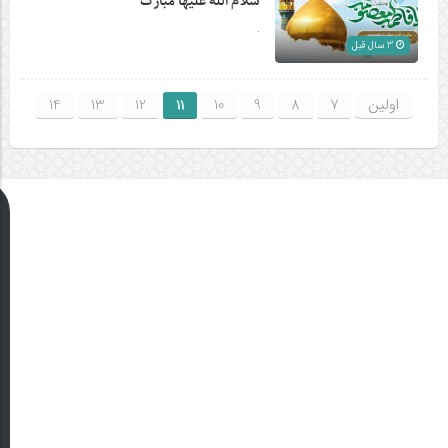
سلام الله علیها مبارک
.
3 سال قبل
اولین
7
8
9
10
11
12
13
14