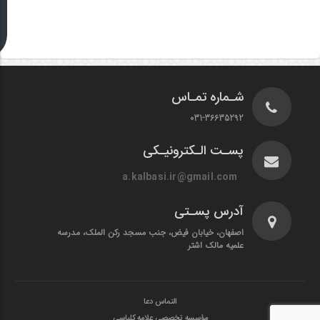
شـماره تمـاس
031-36635292
پسـت الـکترونیـکی
a.kalbasi.ir@gmail.com
آدرس پسـتی
اصفهان، خیابان فیض، جنب مسجد رکن الملک، مدرسه
علمیه مالک اشتر
التماس دعا
مؤسسه تخصصی علامه کلباسی