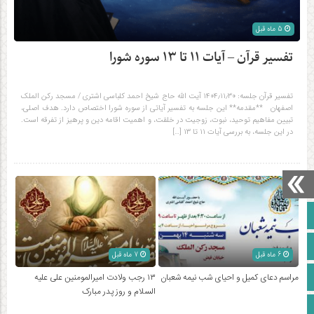
5 ماه قبل
تفسیر قرآن – آیات ۱۱ تا ۱۳ سوره شورا
تفسیر قرآن جلسه: ۱۴۰۴٫۱۱٫۳۰ آیت الله حاج شیخ احمد کلباسی اشتری / مسجد رکن الملک
اصفهان **مقدمه** این جلسه به تفسیر آیاتی از سوره شورا اختصاص دارد. هدف اصلی،
تبیین مفاهیم توحید، نبوت، زوجیت در خلقت، و اهمیت اقامه دین و پرهیز از تفرقه است.
در این جلسه، به بررسی آیات ۱۱ تا ۱۳ […]
صفحه نخست
آپارات
6 ماه قبل
7 ماه قبل
اینستاگرام
مراسم دعای کمیل و احیای شب نیمه شعبان
۱۳ رجب ولادت امیرالمومنین علی علیه
السلام و روز پدر مبارک
زبان انگلیسی