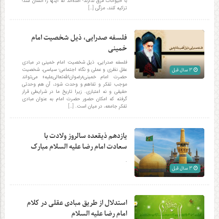
با حیوانات فرق ندارند- آمده‌اند که اینها را انسان کنند؛
تزکیه کنند، مزکّی‌ […]
فلسفه‌ صدرایی، ذیل شخصیت امام
خمینی
فلسفه‌ صدرایی، ذیل شخصیت امام خمینی در مبادی
عقل نظری و عملی و نگاه اجتماعی- سیاسی، شخصیت
3 سال قبل
حضرت امام خمینی«رضوان‌الله‌تعالی‌علیه» می‌تواند
موجب تفکر و تفاهم و وحدت شود، آن هم وحدتی
حقیقی و نه اعتباری. زیرا تاریخ ما در شرایطی قرار
گرفته که امکان حضور حضرت امام به عنوان مبادی
تفکرِ جامعه، در میان است. […]
یازدهم ذیقعده سالروز ولادت با
سعادت امام رضا علیه السلام مبارک
.
3 سال قبل
استدلال از طریق مبادی عقلی در کلام
امام رضا علیه السلام