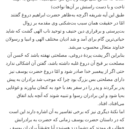
تاخت و با دست راستش بر آن‌ها نواخت)
طبق این آیه شریفه اگرچه به‌ظاهر حضرت ابراهیم دروغ گفتند
امّا در حقیقت همان سبب بت‌شکنی وی مقدمه بر زوال
بت‌پرستی و برقراری دین حنیف و توحید ناب الهی گشت که شاید
حیاتی‌ترین گام برای آمد و شد ادیان مختلف الهی و انبیا و رسولان
خداوند متعال محسوب می‌شد.
بنابراین اگر پشت پردۀ دروغی، مصلحتی نهفته باشد که حُسن آن
مصلحت بر قبح آن دروغ غلبه داشته باشد، گفتن آن اشکالی ندارد
حتی اگر از پیغمبر خدا صادر شود و امّا دروغ حضرت یوسف نیز
دارای مصلحتی بس بزرگ بود چرا که موجب شد برادران به پیش
پدر برگردند و پدر را در سفر بعد با خود به کنعان بیاورند و غوغایی
به‌پا شود و این برادران رسوا و تنبیه شوند که آنچه باید اتفاق
می‌افتاد، افتاد.
اما نکتۀ دیگری نیز که برخی تفاسیر به آن اشاره دارند این است
که در داستان حضرت یوسف زمانی که حضرت به برادرانش
خطاب فرمودند که «شما دزد هستید» آیا حقیقتاً برادران یوسف