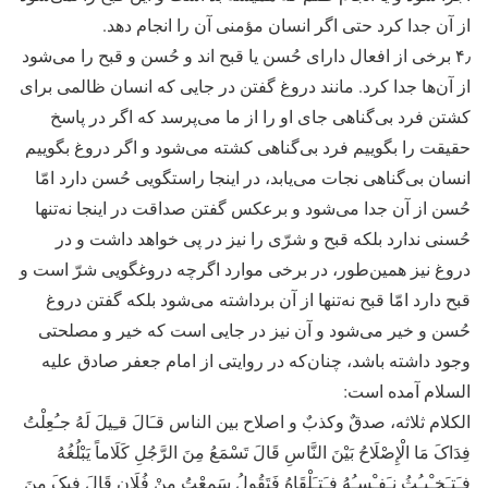
از آن جدا کرد حتی اگر انسان مؤمنی آن را انجام دهد.
۴٫ برخی از افعال دارای حُسن یا قبح اند و حُسن و قبح را می‌شود
از آن‌ها جدا کرد. مانند دروغ گفتن در جایی که انسان ظالمی برای
کشتن فرد بی‌گناهی جای او را از ما می‌پرسد که اگر در پاسخ
حقیقت را بگوییم فرد بی‌گناهی کشته می‌شود و اگر دروغ بگوییم
انسان بی‌گناهی نجات می‌یابد، در اینجا راستگویی حُسن دارد امّا
حُسن از آن جدا می‌شود و برعکس گفتن صداقت در اینجا نه‌تنها
حُسنی ندارد بلکه قبح و شرّی را نیز در پی خواهد داشت و در
دروغ نیز همین‌طور، در برخی موارد اگرچه دروغگویی شرّ است و
قبح دارد امّا قبح نه‌تنها از آن برداشته می‌شود بلکه گفتن دروغ
حُسن و خیر می‌شود و آن نیز در جایی است که خیر و مصلحتی
وجود داشته باشد، چنان‌که در روایتی از امام جعفر صادق علیه
السلام آمده است:
الکلام ثلاثه، صدقٌ وکذبٌ و اصلاح بین الناس قـَالَ قـِیلَ لَهُ جـُعِلْتُ
فِدَاکَ مَا الْإِصْلَاحُ بَیْنَ النَّاسِ قَالَ تَسْمَعُ مِنَ الرَّجُلِ کَلَاماً یَبْلُغُهُ
فـَتـَخـْبـُثُ نـَفـْسـُهُ فـَتـَلْقَاهُ فَتَقُولُ سَمِعْتُ مِنْ فُلَانٍ قَالَ فِیکَ مِنَ