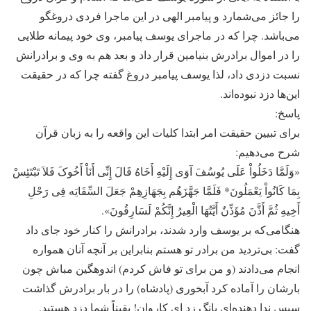
را جائز می‌شمارد و پیامبر الهی در این ماجرا فردی دروغگو
می‌باشد. چرا که در ماجرای یوسف پیامبر، وی خود پیمانه طلایی
را در اموال برادرش بنیامین قرار داد و بعد هم به وی و برادرانش
نسبت دزدی داد، لذا یوسف پیامبر دروغ گفته چرا که در حقیقت
این‌ها دزد نبوده‌اند.
پاسخ:
برای تبیین حقیقت امر ابتدا کلیات این واقعه را به زبان قرآن
شرح می‌دهیم:
«وَلَمَّا دَخَلُواْ عَلَى یُوسُفَ آوَى إِلَیْهِ أَخَاهُ قَالَ إِنِّی أَنَاْ أَخُوکَ فَلاَ تَبْتَئِسْ
بِمَا کَانُواْ یَعْمَلُونَ* فَلَمَّا جَهَّزَهُم بِجَهَازِهِمْ جَعَلَ السِّقَایَه فِی رَحْلِ
أَخِیهِ ثُمَّ أَذَّنَ مُؤَذِّنٌ أَیَّتُهَا الْعِیرُ إِنَّکُمْ لَسَارِقُونَ».
هنگامی‌که بر یوسف وارد شدند، برادرانش را کنار خود جای داد
گفت: بی‌تردید من برادر تو هستم بنابراین بر آنچه آنان همواره
انجام می‌دادند (و من برای تو فاش کردم) اندوهگین مباش چون
بارشان را آماده کرد آبخوری (پادشاه) را در بار برادرش گذاشت
سپس ندا دهنده‌ای بانگ زد ای کاروان! یقیناً شما دزد هستید.