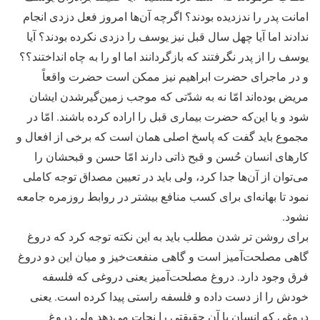
امانت پدر را ندزدیده بودند؟ اگرچه آن‌ها امروز فعل دزدی انجام
ندادند اما آیا چهل سال قبل نیز یوسف را دزدی نکرده بودند؟ آیا
یوسف را از پدر نگرفتند که بازگردانند اما او را به چاه انداختند؟؟
و در ماجرای حضرت ابراهیم نیز ممکن است حضرت واقعاً
مریض بوده‌اند امّا نه به شدّتی که موجب زمین‌گیرشدن ایشان
شود و یا این‌که حضرت بیماری قبل را اراده کرده باشند. امّا در
مجموع باید گفت که پاسخ اصلی همان است که برخی از افعال و
کارهای انسان حُسن و قبح ذاتی دارند امّا حسن و قبحشان را
می‌توان از آن‌ها جدا کرد، ولی باید در تعیین مصداق توجه کاملی
نمود تا بهانه‌ای برای کسب منافع بیشتر در روابط روزمره جامعه
نشود.
برای روشن تر شدن مطلب باید به این نکته توجه کرد که دروغ
گاهی مصلحت‌آمیز است و گاهی منفعت‌خیز و میان این دو دروغ
فرق وجود دارد. دروغ مصلحت‌آمیز یعنی دروغی که فلسفه
خودش را از دست داده و فلسفه راستی پیدا کرده است. یعنی
دروغی که انسان با آن حقیقتی را نجات می‌دهد ولی دروغ