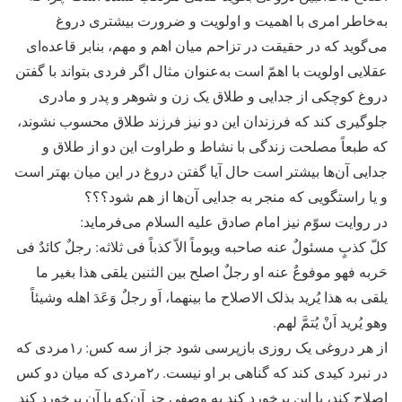
به‌خاطر امری با اهمیت و اولویت و ضرورت بیشتری دروغ
می‌گوید که در حقیقت در تزاحم میان اهم و مهم، بنابر قاعده‌ای
عقلایی اولویت با اهمّ است به‌عنوان مثال اگر فردی بتواند با گفتن
دروغ کوچکی از جدایی و طلاق یک زن و شوهر و پدر و مادری
جلوگیری کند که فرزندان این دو نیز فرزند طلاق محسوب نشوند،
که طبعاً مصلحت زندگی با نشاط و طراوت این دو از طلاق و
جدایی آن‌ها بیشتر است حال آیا گفتن دروغ در این میان بهتر است
و یا راستگویی که منجر به جدایی آن‌ها از هم شود؟؟؟
در روایت سوّم نیز امام صادق علیه السلام می‌فرماید:
کلّ کذبٍ مسئولٌ عنه صاحبه ویوماً الاّ کذباً فی ثلاثه: رجلٌ کائدٌ فی
حَربه فهو موفوعٌ عنه او رجلٌ اصلح بین الثنین یلقی هذا بغیر ما
یلقی به هذا یُرید بذلک الاصلاح ما بینهما، اَو رجلٌ وَعَدَ اهله وشیئاً
وهو یُرید اَنْ یُتمَّ لهم.
از هر دروغی یک روزی بازپرسی شود جز از سه کس: ۱٫‌مردی که
در نبرد کیدی کند که گناهی بر او نیست. ۲٫‌مردی که میان دو کس
اصلاح کند، با این برخورد کند به وصفی جز آن‌که با آن برخورد کند