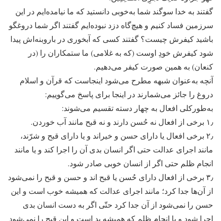
گفتند به خدا سوگند شما به‌خوبی دانستید که ما نیامده‌ایم در این
سرزمین فساد کنیم و هیچ‌گاه دزد نبوده‌ایم گفتند اگر شما دروغگو
باشید کیفرش چیست؟ گفتند کسی که آبخوری در باروبنه‌اش پیدا
شود کیفرش خودِ اوست (که به غلامی) ما ستمکاران را (در
کنعان) به همین صورت کیفر می‌دهیم.
آنچه به‌عنوان شبهه مطرح می‌شود اینجاست که قرآن و اسلام
دروغ را جائز می‌شمارند در اینجا برای پاسخ می‌گوییم:
به‌طور‌کلی افعال به چهار دسته تقسیم می‌شوند:
۱٫ برخی از افعال نه حُسن دارند و نه قبح مانند آب خوردن.
۲٫ برخی افعال یا دارای حسن و خیراند و یا دارای قبح و شرّند،
مانند اجرای عدالت حتی اگر انسان بدی آن را اجرا کند و یا مانند
انجام ظلم حتی اگر از انسان خوبی صادر شود.
۳٫ برخی از افعال دارای حُسن یا قبح اند و حسن و قبح را نمی‌شود
از آن‌ها جدا کرد؛ مانند اجرای عدالت که همیشه خوب است و این
حسن را نمی‌شود از آن جدا کرد حتّی اگر به دست انسان بدی
اجرا شود و یا انجام ظلم که همیشه بد است و این قبح را نمی‌شود