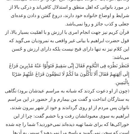
در مورد بانوانی که اهل منطق و استدلال کافی‌اند و درکی بالا از
شرایط و اوضاع خانواده خود دارند، دروغ گفتن و دادن وعده‌ای
جعلی و کذب جائز و روا نمی‌باشد.
قرآن کریم نیز جهت انجام امری با ارزش و با اهمّیت بسیار بالا، از
قول حضرت ابراهیم با بیانی غیر واقعی به نمرودیان می‌گوید که
این کلام نیز نه ‌تنها دارای قبح نیست بلکه دارای ارزش و حُسن
می‌باشد:
فَنَظَرَ نَظْرَه فِی النُّجُومِ فَقَالَ إِنِّی سَقِیمٌ فَتَوَلَّوْا عَنْهُ مُدْبِرِینَ فَرَاغَ
إِلَى آلِهَتِهِمْ فَقَالَ أَلَا تَأْکُلُونَ مَا لَکُمْ لَا تَنطِقُونَ فَرَاغَ عَلَیْهِمْ ضَرْبًا
بِالْیَمِینِ.
(چون از او دعوت کردند که شبانه به مراسم عیدشان برود) نگاهی
به ستارگان انداخت و گفت من بیمارم و از حضور در این مراسم
ناتوان پس مردم از او روی گرداندند و خود از شهر بیرون شدند،
ابراهیم به سوی معبودانشان رفت و با خشم گفت: چرا از این
خوراکی‌ها که برای شما تهیه دیده‌اند نمی‌خوردید؟ شما را چه شده
است که سخن نمی‌گویید و پاسخ مرا نمی‌دهید؟ سپس به آن‌ها