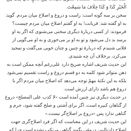
الْخَیْرِ کَذَا وَ کَذَا خِلَافَ مَا سَمِعْتَ.
سخن بر سه گونه است: راست و دروغ و اصلاح میان مردم. گوید:
به او گفته شد: قربانت! به او گفتم اصلاح میان مردم چیست؟
فرمودند: از کسی دربارۀ دیگری سخنی می‌شنوی که اگر به او
برسد بد دل می‌شود و تو به او بر می‌خوری و به او می‌گویی از
فلانی شنیدم که دربارۀ تو چنین و چنان خوبی می‌گفت و تمجید
می‌کرد، برخلاف آن چه شنیدی.
این حدیث شریف اشاره صریح دارد علی‌رغم آنچه ممکن است به
ذهن متواتر شود کلمه به دو قسم دروغ و راست تقسیم نمی‌شود
بلکه به این نکتۀ مهمّ توجه می‌دهد که اصلاح میان مردم اگر با
دروغ هم باشد دارای ارزش است.
در حدیث دیگری نیز چنین آمده است «لا کذب علی المصلح» دروغ
از گناهان کبیره است، اگر برای آشتی و صلح گفته شود، جرم و
گناهی ندارد پس «دروغ بر اصلاح‌گر نیست.»
این حدیث شریف در این معناست که اگر فرد اصلاح‌گری جهت
اصلاح ذات‌البین دروغی بگوید گناهی مرتکب نشده است چرا که