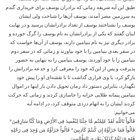
طبق این آیه شریفه زمانی که برادران یوسف برای خریداری گندم
به سرزمین مصر آمدند، یوسف آن‌ها را شناخت ولی ایشان
یوسف را نشناختند یوسف از تعداد برادرانشان پرسید و در نهایت
اینان گفتند که یکی از برادرانشان به‌ نام یوسف را گرگ خورده و
برادر دیگری نیز به‌ نام بنیامین دارند، یوسف از آن‌ها خواست که
در سفر بعدی بنیامین را با خود بیاورند و زمانی که در سفر دوم
بنیامین را با خود آوردند، یوسف بنیامین را به تنهایی به حضور
پذیرفت و پس از این‌که خود را معرفی کرد و خدعه برادرانش را
بازگو کرد، با وی قراری گذاشت تا با نقشه‌ای او را پیش خود
نگهدارد، بنابراین دستور داد زمان تحویل دادن بار اینها در اموال
بنیامین پیمانه طلایی خزانه را جاسازی کردند و زمانی که حرکت
کردند ایشان را به اتهام دزدی متوقف کرد، در ادامه آیه
می‌خوانیم:
قَالُواْ تَاللّهِ لَقَدْ عَلِمْتُم مَّا جِئْنَا لِنُفْسِدَ فِی الأَرْضِ وَمَا کُنَّا سَارِقِینَ*
قَالُواْ فَمَا جَزَآؤُهُ إِن کُنتُمْ کَاذِبِینَ* قَالُواْ جَزَآؤُهُ مَن وُجِدَ فِی رَحْلِهِ
فَهُوَ جَزَاؤُهُ کَذَلِکَ نَجْزِی الظَّالِمِینَ.