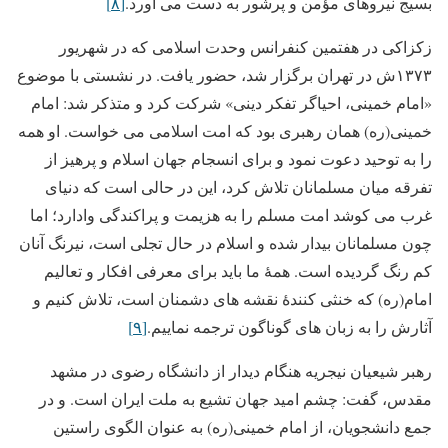
بسیج نیروهای مؤمن و پرشور به دست می آورد.
[۸]
زکزاکی در هفتمین کنفرانس وحدت اسلامی که در شهریور
۱۳۷۳ش در تهران برگزار شد، حضور یافت. در نشستی با موضوع
«امام خمینی، احیاگر تفکر دینی» شرکت کرد و متذکر شد: امام
خمینی(ره) همان رهبری بود که امت اسلامی می خواست. او همه
را به توحید دعوت نمود و برای انسجام جهان اسلام و پرهیز از
تفرقه میان مسلمانان تلاش کرد، این در حالی است که دنیای
غرب می کوشد امت مسلم را به هزیمت و پراکندگی وادارد؛ اما
چون مسلمانان بیدار شده و اسلام در حال تجلی است، نیرنگ آنان
کم رنگ گردیده است. همۀ ما باید برای معرفی افکار و تعالیم
امام(ره) که خنثی کنندۀ نقشه های دشمنان است، تلاش کنیم و
آثارش را به زبان های گوناگون ترجمه نماییم.
[۹]
رهبر شیعیان نیجریه هنگام دیدار از دانشگاه رضوی در مشهد
مقدس، گفت: چشم امید جهان تشیع به ملت ایران است. و در
جمع دانشجویان، از امام خمینی(ره) به عنوان الگوی راستین