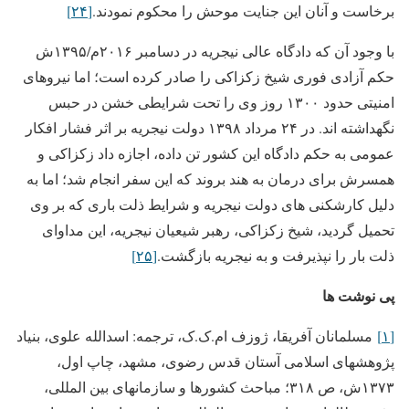
برخاست و آنان این جنایت موحش را محکوم نمودند.
[۲۴]
با وجود آن که دادگاه عالی نیجریه در دسامبر ۲۰۱۶م/۱۳۹۵ش
حکم آزادی فوری شیخ زکزاکی را صادر کرده است؛ اما نیروهای
امنیتی حدود ۱۳۰۰ روز وی را تحت شرایطی خشن در حبس
نگهداشته اند. در ۲۴ مرداد ۱۳۹۸ دولت نیجریه بر اثر فشار افکار
عمومی به حکم دادگاه این کشور تن داده، اجازه داد زکزاکی و
همسرش برای درمان به هند بروند که این سفر انجام شد؛ اما به
دلیل کارشکنی های دولت نیجریه و شرایط ذلت باری که بر وی
تحمیل گردید، شیخ زکزاکی، رهبر شیعیان نیجریه، این مداوای
ذلت بار را نپذیرفت و به نیجریه بازگشت.
[۲۵]
پی نوشت ها
[۱]
مسلمانان آفریقا، ژوزف ام.ک.ک، ترجمه: اسدالله علوی، بنیاد
پژوهشهای اسلامی آستان قدس رضوی، مشهد، چاپ اول،
۱۳۷۳ش، ص ۳۱۸؛ مباحث کشورها و سازمانهای بین المللی،