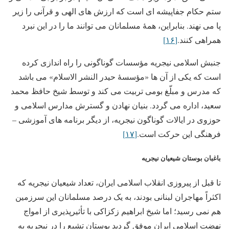
ستم حکام جفاپیشه ای است که ارزش های الهی و قرآنی را زیر
پا می نهند. بنابراین، همۀ مسلمانان می توانند ما را در این نبرد
همراهی کنند.
[۱۶]
جنبش اسلامی نیجریه مؤسسات گوناگونی را راه اندازی کرده
است که یکی از آن ها «مؤسسۀ حیدر النشر الاسلام» می باشد
که مدرس و مبلّغ بومی تربیت می کند و توسط شیخ حافظ محمد
سعید، اداره می گردد. بنیان نهادن و گسترش مدارس اسلامی و
حوزوی در ایالات گوناگون نیجریه، از دیگر برنامه های آموزشی –
فرهنگی این حرکت است.
[۱۷]
باغبان بوستان شیعیان نیجریه
تا قبل از پیروزی انقلاب اسلامی ایران، تعداد شیعیان نیجریه که
اکثراً مهاجران لبنانی بودند، به یک درصد مسلمانان این سرزمین
هم نمی رسید؛ اما شیخ ابراهیم زکزاکی با تأثیرپذیری از امواج
نهضت اسلامی ایران موفق گردید بوستان تشیع را در نیجریه به