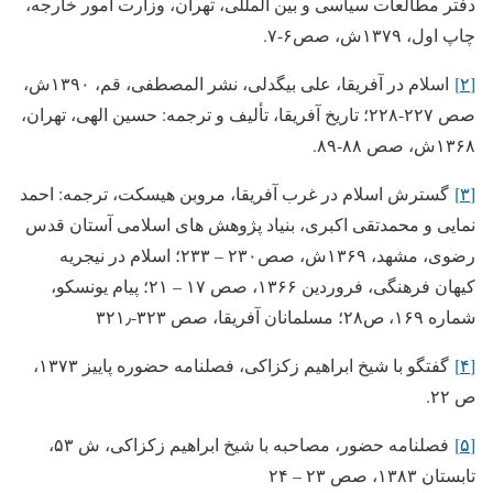
دفتر مطالعات سیاسی و بین المللی، تهران، وزارت امور خارجه،
چاپ اول، ۱۳۷۹ش، صص۶-۷.
[۲]
اسلام در آفریقا، علی بیگدلی، نشر المصطفی، قم، ۱۳۹۰ش،
صص ۲۲۷-۲۲۸؛ تاریخ آفریقا، تألیف و ترجمه: حسین الهی، تهران،
۱۳۶۸ش، صص ۸۸-۸۹.
[۳]
گسترش اسلام در غرب آفریقا، مروبن هیسکت، ترجمه: احمد
نمایی و محمدتقی اکبری، بنیاد پژوهش های اسلامی آستان قدس
رضوی، مشهد، ۱۳۶۹ش، صص۲۳۰ – ۲۳۳؛ اسلام در نیجریه
کیهان فرهنگی، فروردین ۱۳۶۶، صص ۱۷ – ۲۱؛ پیام یونسکو،
شماره ۱۶۹، ص۲۸؛ مسلمانان آفریقا، صص ۳۲۳-۳۲۱٫
[۴]
گفتگو با شیخ ابراهیم زکزاکی، فصلنامه حضوره پاییز ۱۳۷۳،
ص ۲۲.
[۵]
فصلنامه حضور، مصاحبه با شیخ ابراهیم زکزاکی، ش ۵۳،
تابستان ۱۳۸۳، صص ۲۳ – ۲۴