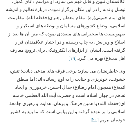
علاقمندان تبیین و قابل فهم می سازد. او مراسم دعای کمیل،
توسل و ندبه را در این مکان برگزار نموده، دربارۀ تعالیم و اندیشه
های امام خمینی(ره)، مقام معظم رهبری(حفظه الله)، مقاومت
اسلامی، اوضاع کشورهای مسلمان و توطئه های استکبار و
صهیونیست ها سخنرانی های متعددی نموده که متن آن ها بعد از
اصلاح و ویرایش، به چاپ رسیده و در اختیار علاقمندان قرار
گرفته است. ایشان از ابزارهای الکترونیکی برای ترویج معارف
اهل بیت(ع) بهره می گیرد.
[۱۹]
وی خاطرنشان می سازد: برخی فرقه های مدعی دیانت؛ تنش،
خشونت، خونریزی و جنایت را به اوج رسانده اند؛ اما منطق
ائمه(ع) همچون امام رضا(ع) جدال احسن، خردورزی و ایجاد
تفاهم در جهان اسلام است و حضرت آیت الله العظمی خامنه
ای(حفظه الله) با همین فرهنگ و برهان، هدایت و رهبری جامعۀ
اسلامی را بر عهده گرفته و این پیامی است که ما باید به کشور
خودمان ببریم.
[۲۰]