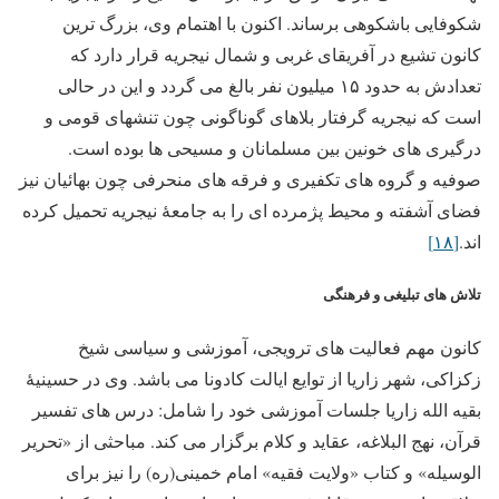
شکوفایی باشکوهی برساند. اکنون با اهتمام وی، بزرگ ترین
کانون تشیع در آفریقای غربی و شمال نیجریه قرار دارد که
تعدادش به حدود ۱۵ میلیون نفر بالغ می گردد و این در حالی
است که نیجریه گرفتار بلاهای گوناگونی چون تنشهای قومی و
درگیری های خونین بین مسلمانان و مسیحی ها بوده است.
صوفیه و گروه های تکفیری و فرقه های منحرفی چون بهائیان نیز
فضای آشفته و محیط پژمرده ای را به جامعۀ نیجریه تحمیل کرده
اند.
[۱۸]
تلاش های تبلیغی و فرهنگی
کانون مهم فعالیت های ترویجی، آموزشی و سیاسی شیخ
زکزاکی، شهر زاریا از توایع ایالت کادونا می باشد. وی در حسینیۀ
بقیه الله زاریا جلسات آموزشی خود را شامل: درس های تفسیر
قرآن، نهج البلاغه، عقاید و کلام برگزار می کند. مباحثی از «تحریر
الوسیله» و کتاب «ولایت فقیه» امام خمینی(ره) را نیز برای