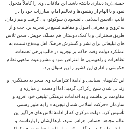
خمینی(ره) دیداری داشته باشد. این ملاقات، وی را کاملاً متحول
نمود و با الهام از رهنمودها و تعالیم امام، مبارزات خود را در
قالب «انجمن اسلامی دانشجویان سوکوتو» پی گرفت و هم زمان،
به ترویج و معرفی اصول و مفاهیم تشیع در نیجریه پرداخت و از
طریق سخنرانی و با کمک دوستان هم مسلک خویش، ضمن تلاش
های تبلیغاتی برای نشر و گسترش فرهنگ اهل بیت(ع) نسبت به
عملکرد دولت وقت حاکم بر نیجریه در قالب برخی تجمعات،
تظاهرات و راهپیمایی ها اعتراض نمود و مشروعیت مذهبی نظام
حکومتی و اداری این کشور را زیر سؤال برد.
این تکاپوهای سیاسی و ادامۀ اعتراضات وی منجر به دستگیری و
زندانی شدن شیخ زکزاکی گردید؛ اما او دست از مبارزه و
مقاومت بر نداشت و به اقدامات فرهنگی تبلیغی خود افزود و
سازمان «حرکت اسلامی شمال نیجریه » را به طور رسمی
تأسیس کرد. دولت مرکزی که از ادامۀ تلاش های فراگیر این
عالم مجاهد احساس هراس نمود، بارها ایشان را بازداشت و
روانۀ زندان کرد و هنگامی که مسلمانان با هدایت شیخ زکزاکی