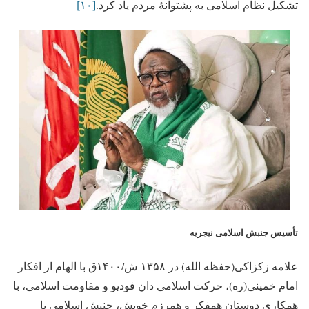
تشکیل نظام اسلامی به پشتوانۀ مردم یاد کرد.
[۱۰]
تأسیس جنبش اسلامی نیجریه
علامه زکزاکی(حفظه الله) در ۱۳۵۸ ش/۱۴۰۰ق با الهام از افکار
امام خمینی(ره)، حرکت اسلامی دان فودیو و مقاومت اسلامی، با
همکاری دوستان همفکر و همرزم خویش، جنبش اسلامی با