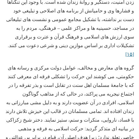
زدن امنیت، دستگیر و روانۀ زندان شده است. با وجود این تنگناها
و فشارها وی و حامیانش از برنامه های اصلاحی و تبلیغی خود
دست بر نداشته، با تشکیل مجامع عمومی و نشست های تبلیغاتی
در مساجد، حسینیه ها و مراکز علمی – فرهنگی، مردم را به
سوی ارزش های اسلامی و فرهنگ قرآن و عترت و برقراری
تشکیلات اداری بر اساس موازین دینی و شرعی دعوت می کنند.
[۱۵]
گروه های معارض و مخالف، عوامل دولت مرکزی و رسانه های
حکومتی، می کوشند این حرکت را تشکلی فرقه ای معرفی کنند
که با جامعۀ مسلمان اهل سنت در تقابل است و بذر تفرقه را در
اجتماع نیجریه می پراکند، در حالی که از مذاهب گوناگون
اسلامی، افرادی در آن عضویت دارند و به دلیل مشی مبارزاتی به
زندان افتاده اند. تمامی مسلمانان در قالب این خیزش تلاش دارند
با فساد، ناروایی، منکرات و ستم، ستیز نمایند. دختر شیخ زکزاکی
در بیانیه ای متذکر گردید: حرکت اسلامی به فرقه و مذهبی
خاصی تعلق ندارد؛ زیرا هدف اصلی آن، قیام در برابر بی عدالتی و