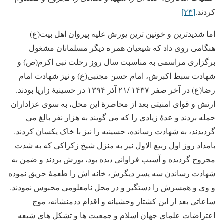
کردند.
[۲۳]
اما شدیدترین و خونین ترین یورش علیه پیروان اهل بیت(ع)
هنگامی روی داد که شیعیان همراه دیگر مسلمانان مشغول
برگزاری مراسمی به مناسبت سال روز رحلت نبی اکرم(ص) و
شهادت سبط اکبرش، امام حسن مجتبی(ع) و نیز شهادت امام
رضا(ع) در آخر صفر ۱۴۳۷ /۲۱ آذر ۱۳۹۴ در حسینیۀ زاریا بودند.
ارتش و قوای امنیتی بعد از محاصرۀ این محل، به سوی عزاداران
حمله بردند و عدۀ زیادی را که می گویند به هزار نفر بالغ می
گردیدند، به شهادت رسانده، حسینیه را نیز با خاک یکسان کردند.
بامداد روز اول ربیع الاول نیز به منزل شیخ زکزاکی که به شدت
مجروح گردیده و آسیب فراوانی دیده بود، یورش بردند و ضمن به
شهادت رساندن سه پسر دیگرش، خانه اش را طعمۀ حریق نموده
و وی و همسرش را دستگیر و در محل نامعلومی محبوس نمودند.
ساعاتی بعد از این کشتار وحشیانه و اقدام ددمنشانه، موج
اعتراضات علمای جهان اسلام و جمعیت ها و تشکل های شیعه