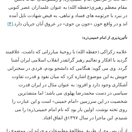
مقام معظم رهبری(حفظه الله) به عنوان علمداران عصر کنونی
در نبرد با جرثومه های فساد و تباهی، به فیض شهادت نایل آمده
اند و در واقع خون «جون بن حوی» در عروق آنان جریان دارد.
[۴]
تأثیرپذیری از امام خمینی(ره)
علامه زکزاکی (حفظه الله) با روحیۀ مبارزاتی که داشت، علاقمند
گردید با افکار و تعالیم رهبر گرانقدر انقلاب اسلامی ایران آشنا
گردد. وی می گوید: هنگامی که دانشجو بودم، فردی در سخنرانی
خویش به این موضوع اشاره کرد که میان نفوذ و قدرت تفاوت
آشکاری وجود دارد و افزود: به عنوان مثال در ایران قدرت
سیاسی در دست محمدرضا پهلوی می باشد؛ اما متنفذترین
شخصیت در این سرزمین «امام خمینی» است و این عبارت را
روی تخته نوشت. اولین بار بود که نام امام خمینی(ره) را می
شنیدم. این ماجرا در سال ۱۳۹۷ق اتفاق افتاد.
از آن پس وی از طریق مطالعۀ مطبوعات و جراید این موضوع را