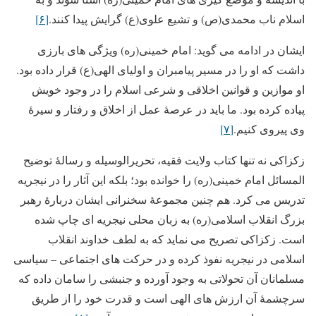
اسلام ناب محمدی(ص) و تشیع علوی(ع) گرایش پیدا کنند.
[۶]
ایشان در ادامه می گوید: امام خمینی(ره) ویژگی های بارزی
داشت که او را در مسیر پیامبران و اولیای الهی(ع) قرار داده بود.
او موازین و قوانین اخلاقی و شرعی اسلام را در وجود خویش
پیاده کرده بود. ما باید در عرصۀ عمل از اخلاق و رفتار و سیرۀ
وی پیروی کنیم.
[۷]
زکزاکی نه تنها کتاب ولایت فقیه، تحریرالوسیله و رسالۀ توضیح
المسائل امام خمینی(ره) را خوانده بود؛ بلکه این آثار را در نیجریه
تدریس می کرد. هم چنین مجموعۀ سخنرانی ایشان دربارۀ رهبر
بزرگ انقلاب اسلامی(ره) به زبان محلی نیجریه ای چاپ شده
است. زکزاکی تصریح می نماید که به لطف خداوند انقلاب
اسلامی در نیجریه نفوذ کرده و در حرکت های اجتماعی – سیاسی
مسلمانان آن تحولاتی به وجود آورده و جنبشی را سامان داده که
سرچشمۀ آن ارزش های الهی است و قدرت خود را از طریق