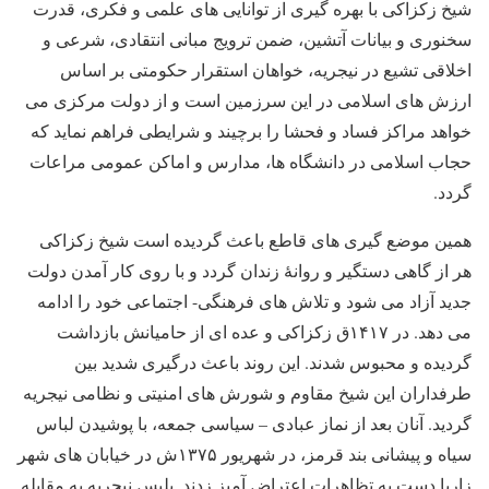
شیخ زکزاکی با بهره گیری از توانایی های علمی و فکری، قدرت
سخنوری و بیانات آتشین، ضمن ترویج مبانی انتقادی، شرعی و
اخلاقی تشیع در نیجریه، خواهان استقرار حکومتی بر اساس
ارزش های اسلامی در این سرزمین است و از دولت مرکزی می
خواهد مراکز فساد و فحشا را برچیند و شرایطی فراهم نماید که
حجاب اسلامی در دانشگاه ها، مدارس و اماکن عمومی مراعات
گردد.
همین موضع گیری های قاطع باعث گردیده است شیخ زکزاکی
هر از گاهی دستگیر و روانۀ زندان گردد و با روی کار آمدن دولت
جدید آزاد می شود و تلاش های فرهنگی- اجتماعی خود را ادامه
می دهد. در ۱۴۱۷ق زکزاکی و عده ای از حامیانش بازداشت
گردیده و محبوس شدند. این روند باعث درگیری شدید بین
طرفداران این شیخ مقاوم و شورش های امنیتی و نظامی نیجریه
گردید. آنان بعد از نماز عبادی – سیاسی جمعه، با پوشیدن لباس
سیاه و پیشانی بند قرمز، در شهریور ۱۳۷۵ش در خیابان های شهر
زاریا دست به تظاهرات اعتراض آمیز زدند. پلیس نیجریه به مقابله