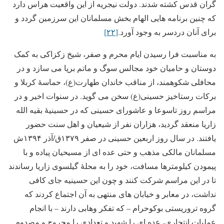
گران قدس کشته شدند. دولت نیجریه از این واقعیت هراس دارد
که چنین برنامه هایی الهام بخش مسلمانان این سرزمین گردد و
برای آنان دردسر به وجود آورد.
[۲۲]
به مناسبت فرا رسیدن ایام محرم و صفر، شیخ زکزاکی به کمک
دوستان و حامیان خود مجالس سوگ و ماتم برپا می سازد و در
محافلی شکوهمند، از مناقب خاندان طهارت(ع)، حماسۀ کربلا و
برکات رستاخیز حسینی(ع) سخن می گوید. در سنوات اخیر و در
مراسم روز تاسوعا و عاشورای حسینی که در حسینیۀ بقیه الله
زاریا منعقد گردید، هزاران نفر از شیعیان و اهل سنت حضور
یافتند. در سال روز اربعین حسینی در صفر ۱۳۷۹ق/آذر ۱۳۹۴ش
مسلمانان مالکی مذهب و حتی عده ای از مسیحیان پیاده و با
پیمودن کیلومترها مسافت، خود را به محلۀ گیلسوی زاریا رساندند
تا در این مراسم شرکت کنند و چون این حسینیه جای کافی
نداشت، در معابر و خیابان های منتهی به آن اجتماع کردند که
گروه تروریستی بوکوحرام – که تفکر وهابی دارند – با انجام
عملیات انتحاری، عده ای را شهید و تعدادی را مجروح و مصدوم