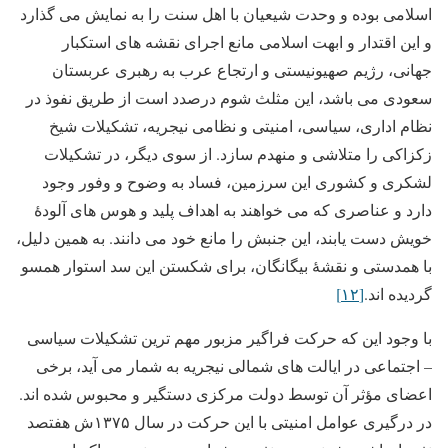
اسلامی بوده و وحدت شیعیان با اهل سنت را به نمایش می گذارد
و این اقتدار و ابهت اسلامی مانع اجرای نقشه های استکبار
جهانی، رژیم صهیونیستی و ارتجاع عرب به رهبری عربستان
سعودی می باشد، این مثلث شوم درصدد است از طریق نفوذ در
نظام اداری، سیاسی، امنیتی و نظامی نیجریه، تشکیلات شیخ
زکزاکی را متلاشی و منهدم سازد. از سوی دیگر، در تشکیلات
لشکری و کشوری این سرزمین، فساد به وضوح و وفور وجود
دارد و عناصری که می خواهند به اهداف پلید و هوس های آلودۀ
خویش دست یابند، این جنبش را مانع خود می دانند. به همین دلیل،
با همدستی و نقشۀ بیگانگان، برای شکستن این سد استوار همسو
گردیده اند.
[۱۲]
با وجود این که حرکت فراگیر مزبور مهم ترین تشکیلات سیاسی
– اجتماعی در ایالت های شمالی نیجریه به شمار می آید، برخی
اعضای مؤثر آن توسط دولت مرکزی دستگیر و محبوس شده اند.
در درگیری عوامل امنیتی با این حرکت در سال ۱۳۷۵ش هفتصد