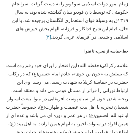
زمام امور دولت اسلامی سوکوتو را به دست گرفت. سرانجام
حکومتی که توسط دان فودیو بنیان گذاشته شده بود، به سال
۱۳۱۹ق به وسیلۀ قوای استعماری انگلستان برچیده شد. با این
حال، قیام این شیخ فداکار و فرزانه، الهام بخش خیزش های
اسلامی و شیعی در آفریقای غربی گردید.
[۳]
خط حماسه از نیجریه تا نینوا
علامه زکزاکی(حفظه الله) این افتخار را برای خود رقم زده است
که نسلش به «جون بن حوی»، خادم امام حسین(ع) که در رکاب
حضرت در حماسۀ کربلا به شهادت رسید، می رسد. وی این
ارتباط نورانی را فراتر از مسائل قومی می داند و معتقد است:
ریخته شدن خون این سیاه پوست آفریقایی در نینوا، بیعت استوار
شیعیان نیجریه با اهل بیت عصمت و طهارت(ع)، خصوصاً حضرت
اباعبدالله الحسین(ع) در هر عمر و دوره ای می باشد و عده ای از
همین افراد در سنوات اخیر، به اتهام همین ارادت به اهل بیت(ع)،
اطاعت از فرامین امام خمینی(ره) و رهنمودهای حیات بخش