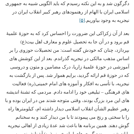
دگرگون شد و به این نکته رسیدم که باید الگویی شبیه به جمهوری
اسلامی ایران با الهام از رهنمودهای رهبر کبیر انقلاب ایران در
نیجریه به وجود بیاوریم.
[۵]
بعد از آن زکزاکی این ضرورت را احساس کرد که به حوزۀ علمیۀ
قم برود و در آن جا به تحصیل علوم و معارف اهل بیت(ع)
بپردازد، چنان که خودش گفته است: من تحصیلات حوزوی را بر
اساس مذهب مالکی در نیجریه گذراندم. بعد از این کوشش های
آموزشی در حوزۀ علمیۀ زاریا، درک مضامین و متون و دروسی
که در حوزۀ قم ارائه گردید، برایم هموار شد. پس از بازگشت به
نیجریه، با تأسی به افکار و آموزه های امام خمینی(ره) فعالیت
های فرهنگی – تبلیغی خود را ادامه دادم. مردمی که تشنۀ اندیشه
های این مرد بزرگ بودند، وقتی متوجه شدند من در ایران بوده و با
رهبر عظیم الشأن انقلاب اسلامی دیدار داشته ام، کیلومترها راه
را با سختی و رنج می پیمودند تا با من دیدار کنند و به سخنانم
گوش دهند. همین برنامه ها باعث شد عدۀ زیادی از اهالی نیجریه
با اندیشه و موضع گیری های امام خمینی(ره) آشنا شوند و به