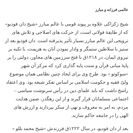
عالمی فرزانه و مبارز
شیخ زکزاکی علاوه بر پیوند قومی با عالم مبارز «شیخ دان فودیو»
که از طایفۀ فولانی است، از حرکت های اصلاحی و تلاش های
ترویجی این عالم مبارز بسیار تأثیر پذیرفته است. دان فودیو بعد از
ستیز با سلاطین ستمگر و وادار نمودن آنان به هزیمت، با تکیه بر
نیروی ایمان، در ۱۲۱۸ق با فتح سرزمین های مجاور، دولتی را بر
پایۀ مبانی قرآن و سنت پایه گذاری کرد که مرکز آن شهر
«سوکوتو » بود. طرح وی برای ایجاد چنین نظامی همان موضوع
ولیّ فقیه و حکومت اسلامی بر اساس تفکر شیعه بود. وی اعتقاد
راسخ داشت که باید علمای دین در رأس سرنوشت سیاسی –
اجتماعی مسلمانان قرار گیرند و از این رهگذر، ضمن هدایت
مردم، به امر به معروف و نهی از منکر بپردازند و ارزش های
الهی را در جامعه حاکم سازند.
بعد از دان فودیو، در سال ۱۲۲۲ق فرزندش «شیخ محمد بللو »