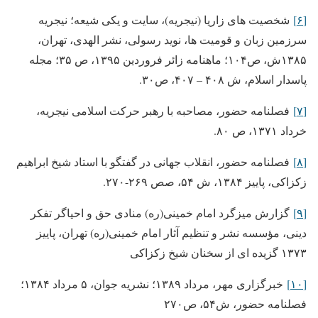
[۶]
شخصیت های زاریا (نیجریه)، سایت و یکی شیعه؛ نیجریه
سرزمین زبان و قومیت ها، نوید رسولی، نشر الهدی، تهران،
۱۳۸۵ش، ص۱۰۴؛ ماهنامه زائر فروردین ۱۳۹۵، ص ۳۵؛ مجله
پاسدار اسلام، ش ۴۰۸ – ۴۰۷، ص۳۰.
[۷]
فصلنامه حضور، مصاحبه با رهبر حرکت اسلامی نیجریه،
خرداد ۱۳۷۱، ص ۸۰.
[۸]
فصلنامه حضور، انقلاب جهانی در گفتگو با استاد شیخ ابراهیم
زکزاکی، پاییز ۱۳۸۴، ش ۵۴، صص ۲۶۹-۲۷۰.
[۹]
گزارش میزگرد امام خمینی(ره) منادی حق و احیاگر تفکر
دینی، مؤسسه نشر و تنظیم آثار امام خمینی(ره) تهران، پاییز
۱۳۷۳ گزیده ای از سخنان شیخ زکزاکی
[۱۰]
خبرگزاری مهر، مرداد ۱۳۸۹؛ نشریه جوان، ۵ مرداد ۱۳۸۴؛
فصلنامه حضور، ش۵۴، ص۲۷۰