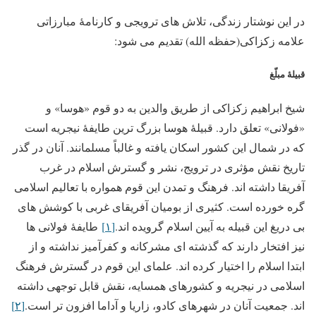
در این نوشتار زندگی، تلاش های ترویجی و کارنامۀ مبارزاتی
علامه زکزاکی(حفظه الله) تقدیم می شود:
قبیلۀ مبلّغ
شیخ ابراهیم زکزاکی از طریق والدین به دو قوم «هوسا» و
«فولانی» تعلق دارد. قبیلۀ هوسا بزرگ ترین طایفۀ نیجریه است
که در شمال این کشور اسکان یافته و غالباً مسلمانند. آنان در گذر
تاریخ نقش مؤثری در ترویج، نشر و گسترش اسلام در غرب
آفریقا داشته اند. فرهنگ و تمدن این قوم همواره با تعالیم اسلامی
گره خورده است. کثیری از بومیان آفریقای غربی با کوشش های
بی دریغ این قبیله به آیین اسلام گرویده اند.
[۱]
طایفۀ فولانی ها
نیز افتخار دارند که گذشته ای مشرکانه و کفرآمیز نداشته و از
ابتدا اسلام را اختیار کرده اند. علمای این قوم در گسترش فرهنگ
اسلامی در نیجریه و کشورهای همسایه، نقش قابل توجهی داشته
اند. جمعیت آنان در شهرهای کادو، زاریا و آداما افزون تر است.
[۲]