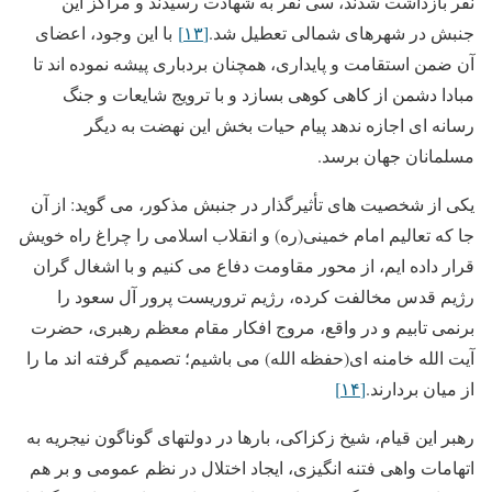
نفر بازداشت شدند، سی نفر به شهادت رسیدند و مراکز این
جنبش در شهرهای شمالی تعطیل شد.
[۱۳]
با این وجود، اعضای
آن ضمن استقامت و پایداری، همچنان بردباری پیشه نموده اند تا
مبادا دشمن از کاهی کوهی بسازد و با ترویج شایعات و جنگ
رسانه ای اجازه ندهد پیام حیات بخش این نهضت به دیگر
مسلمانان جهان برسد.
یکی از شخصیت های تأثیرگذار در جنبش مذکور، می گوید: از آن
جا که تعالیم امام خمینی(ره) و انقلاب اسلامی را چراغ راه خویش
قرار داده ایم، از محور مقاومت دفاع می کنیم و با اشغال گران
رژیم قدس مخالفت کرده، رژیم تروریست پرور آل سعود را
برنمی تابیم و در واقع، مروج افکار مقام معظم رهبری، حضرت
آیت الله خامنه ای(حفظه الله) می باشیم؛ تصمیم گرفته اند ما را
از میان بردارند.
[۱۴]
رهبر این قیام، شیخ زکزاکی، بارها در دولتهای گوناگون نیجریه به
اتهامات واهی فتنه انگیزی، ایجاد اختلال در نظم عمومی و بر هم