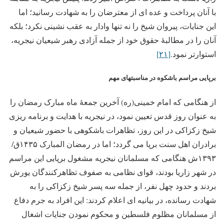
با آنان پرداخت و عده ای از معترضان را به شهادت رسانید؛ اما
این جنایات، پیروان شیخ را نه تنها وادار به عقب نشینی نکرد؛ بلکه
آنان را در مطالبۀ حقوق خود از جمله آزادی رهبر شیعیان نیجریه،
استوارتر نمود.
[۲۱]
برپایی مراسم باشکوه در مناسبتهای مهم
از هنگامی که امام خمینی(ره) آخرین جمعۀ ماه مبارک رمضان را
به عنوان روز قدس تعیین نمود، در نیجریه با هدایت و برنامه ریزی
شیخ زکزاکی در این روز، تظاهرات باشکوهی با حضور شیعیان و
برادران اهل سنت برپا می گردد؛ اما در رمضان المبارک ۱۴۳۵ق/
۱۳۹۳ش هنگامی که مسلمانان نیجریه مشغول برپایی این مراسم
در شهر زاریا بودند، قوای نظامی به صفوف تظاهرکنندگان یورش
بردند و حدود چهل نفر، از جمله سه پسر شیخ زکزاکی را به
شهادت رسانده، در بیانیه ای اعلام کردند: این افراد به جرم دفاع
از مسلمانان مظلوم فلسطین و محکوم نمودن جنایات اشغال