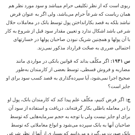
ربوی است که از نظر تکلیفی حرام می‏باشد و سود مورد نظر هم
همان رباست که شرعاً حرام می‏‌باشد، ولی اگر به عنوان قرض
نباشد بلکه به قصد بکارانداختن پول توسط بانک در معاملات حلال
شرعی باشد اشکال ندارد و تعیین مقدار سود قبل از شروع به کار
با آن پولها و همچنین شریک نبودن صاحبان پولها در خسارتهای
احتمالی ضرری به صحّت‏ قرارداد مذکور نمی‏‌زند.
س ۱۹۴۱:
اگر مکلّف بداند که قوانین بانکی در مواردی مانند
مضاربه و فروش قسطی، توسط بعضی از کارمندان به‌طور
صحیح اجرا نمی‏‌شود، آیا سپرده‏‌گذاری به قصد کسب سود برای او
جایز است؟
ج:
اگر فرض کنیم، مکلّف علم پیدا کند که کارمندان بانک، پول او
را در معامله باطلی بکار گرفته‏‌اند، دریافت و استفاده از سود آن
برای او جایز نیست ولی با توجه به حجم سرمایه‏‌هایی که توسط
صاحبان آنها به بانک سپرده می‏‌شود و انواع معاملاتی که توسط
بانک صورت می‏‌گیرد و می‏‌دانیم که بسیاری از آنها از نظر شرعی