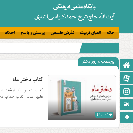
خانه
الفبای تربیت
نگرش فلسفی
پرسش و پاسخ
احکام
برچسب » روز دختر
صفحه نخست
آپارات
کتاب دختر ماه
کتاب دختر ماه نوشته سا
اینستاگرام
علیها است. کتاب جذاب دختر
زبان انگلیسی
3 سال قبل
برو بالا