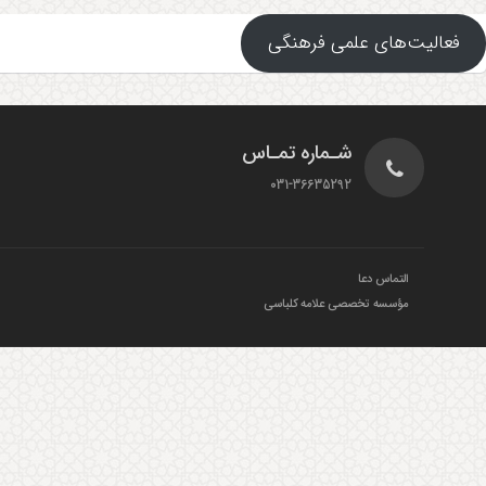
فعالیت‌های علمی فرهنگی
شـماره تمـاس
031-36635292
التماس دعا
مؤسسه تخصصی علامه کلباسی