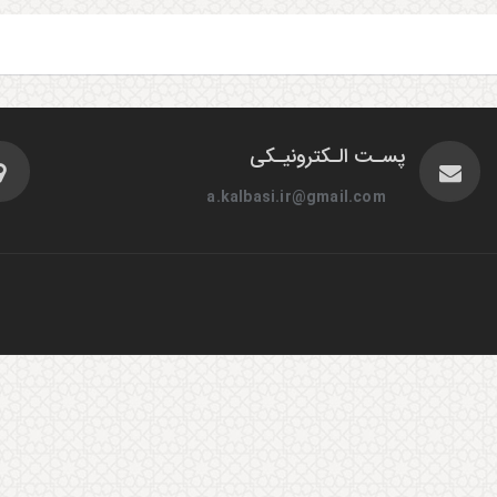
پسـت الـکترونیـکی
a.kalbasi.ir@gmail.com