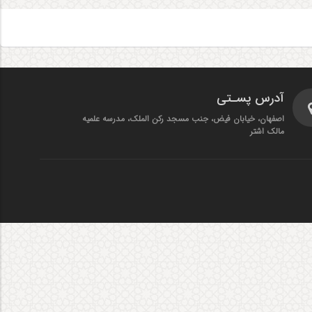
آدرس پسـتی
اصفهان، خیابان فیض، جنب مسجد رکن الملک، مدرسه علمیه
مالک اشتر