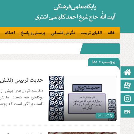
خانه
الفبای تربیت
نگرش فلسفی
پرسش و پاسخ
احکام
برچسب » دعا
صفحه نخست
حدیث تربیتی (نقش ت
آپارات
دخالت کردن‌های بیش از ا
توکلمان هم هست. ما هر چ
اینستاگرام
تاسف برانگیز است که بچه
زبان انگلیسی
3 سال قبل