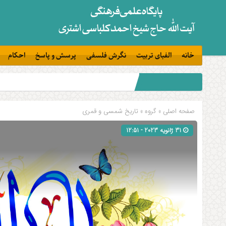
خانه
الفبای تربیت
نگرش فلسفی
پرسش و پاسخ
احکام
صفحه اصلی
» گروه »
تاریخ شمسی و قمری
31 ژانویه 2023 - 12:51