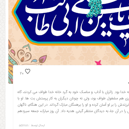
20
 خدا بود. زائران با آداب و مناسک خود به گرد خانه خدا طواف می کردند، گاه
 واری هم مشغول طواف بود، ولی نه چونان دیگران به کار پرستش بت ها. او با
ش را بر او آسان کرده و او را برهمگان مبارک گرداند. در این هنگام، ناگهان
 را در آن جا، به دیدگان منتظر گیتی هدیه داد. آن روز مبارک، جمعه سیزدهم
ارسال توسط :
admin