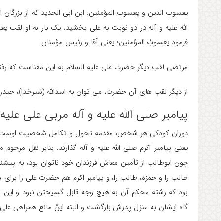
یعسوب الدین و یعسوب المؤمنین: ابن ابی الحدید که از بزرگان ا
الله علیه و آله در دو نوبت به علی بخشید. یک بار به او لقب ی
فرمود یعسوبُ المؤمنین؛ یعنی آقا و رئیس مؤمنان.
مرتضی لقب دیگر حضرت علی علیه السلام به این معناست که رفت
از دیگر لقب های آن حضرت، می توان به اسداللّه (شیرخدا)، حیدر (ش
پیامبر صلی الله علیه و آله مربی علی علیه 
دوران کودکی هر شخص، مقدمه تحول و تکامل شخصیت اوست. حضر
یعنی پیامبر اکرم صلی الله علیه و آله گذارند. بنابر نقل مرحو
چون ابوطالب از تأمین معاش فرزندان خود ناتوان بود، به پیشنها
طالب را و حمزه، طالب را، و پیامبر اکرم هم حضرت علی را برای س
بود که رشته محکم آن به هیچ وجه قابل گسیختن نبود و این 
گاه ایشان به منزل پدرش بازگشت و البته اینْ مانع همراهی علی با