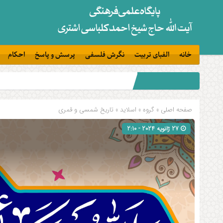
خانه
الفبای تربیت
نگرش فلسفی
پرسش و پاسخ
احکام
صفحه اصلی
» گروه »
اسلاید
»
تاریخ شمسی و قمری
27 ژانویه 2024 - 2:10