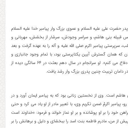
حضرت علی علیه السلام و عموی بزرگ وار پیامبر خدا علیه السلام
 رئیس قبیله بنی هاشم، و سراسر وجودش، سرشار از بخشش، مهربانی و
ب، سرپرستی پیامبر اکرم صلی الله علیه و آله را به عهده گرفت و بعد
ان که همان گسترش آیین یکتاپرستی بود، با تمام وجود جانبازی و
فداکاری کرد تا آن جا که گفت: «تا جان در بدن دارم، از محمد دفاع می کنم». او سرانجام در سال دهم بعثت در ۶۴ سالگی دیده از
ر دامان تربیت چنین پدری بزرگ وار رشد یافت.
 هاشم است. وی از نخستین زنانی بود که به پیامبر ایمان آورد و در
، پیامبر اکرمْ ضمن تکریم وی، با تعبیر مادر از او یاد می کرد و حتی
هن خود را بر او پوشانده و بر او نماز خواند و فرمود: «خداوند است
پیش از من، مادرم فاطمه بنت اسد را ببخشای و دلیل و برهانش را بر