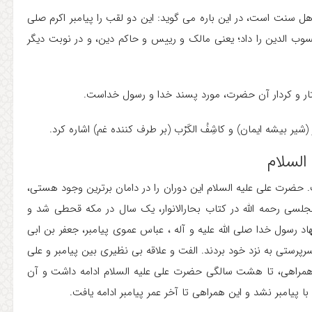
هل سنت است، در این باره می گوید: این دو لقب را پیامبر اکرم صلی
عسوب الدین را داد؛ یعنی مالک و رییس و حاکم دین، و در نوبت دیگر
ار و کردار آن حضرت، مورد پسند خدا و رسول خداست.
یر بیشه ایمان) و کاشِفُ الکَرْب (بر طرف کننده غم) اشاره کرد.
السلام
ت علی علیه السلام این دوران را در دامان برترین وجود هستی،
م مجلسی رحمه الله در کتاب بحارالانوار، یک سال در مکه قحطی شد و
د رسول خدا صلی الله علیه و آله ، عباس عموی پیامبر، جعفر بن ابی
رپرستی به نزد خود بردند. الفت و علاقه بی نظیری بین پیامبر و علی
همراهی، تا هشت سالگی حضرت علی علیه السلام ادامه داشت و آن
 پیامبر نشد و این همراهی تا آخر عمر پیامبر ادامه یافت.