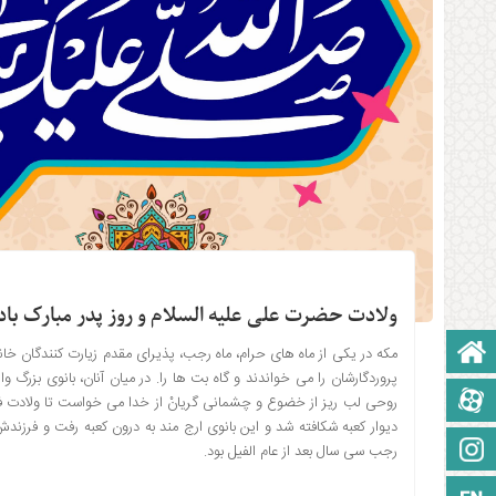
ولادت حضرت علی علیه السلام و روز پدر مبارک باد
صفحه نخست
مکه در یکی از ماه های حرام، ماه رجب، پذیرای مقدم زیارت کنندگان خانه
پروردگارشان را می خواندند و گاه بت ها را. در میان آنان، بانوی بزرگ
آپارات
روحی لب ریز از خضوع و چشمانی گریانْ از خدا می خواست تا ولادت فرزند
دیوار کعبه شکافته شد و این بانوی ارج مند به درون کعبه رفت و فرزندش
اینستاگرام
رجب سی سال بعد از عام الفیل بود.