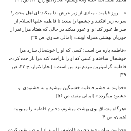
«… روز قیامت، منادی از زیر عرش ندا می­کند: ای اهل محشر!
سر به زیر افکنید و چشم­ها را ببندید تا فاطمه علیها السلام از
صراط عبور کند: و او عبور می­کند در حالی که هفتاد هزار نفر از
حوریان بهشتی همراه اویند.» [امالی صدوق، ص ۲۵]
«فاطمه پاره من است؛ کسی که او را خوشحال سازد مرا
خوشحال ساخته و کسی که او را ناراحت کند مرا ناراحت کرده،
فاطمه گرامی­ترین مردم نزد من است.» [بحارالانوار، ج ۴۳، ص
۳۹]
«خداوند به خشم فاطمه خشمگین می­شود و به خشنودی او
خشنود می­گردد.» [امالی مفید، ص ۵۶]
«هرگاه مشتاق بوی بهشت می­شوم، دخترم فاطمه را می­بویم»
[همان، ص ۴]
«خداوند، تمام وجود دخترم فاطمه را لبریز از ایمان و یقین کرده