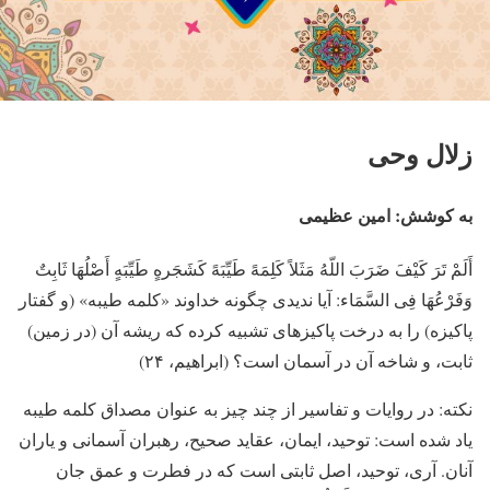
زلال وحی
به کوشش: امین عظیمی
أَلَمْ تَرَ کَیْفَ ضَرَبَ اللّهُ مَثَلاً کَلِمَهً طَیِّبَهً کَشَجَرهٍ طَیِّبَهٍ أَصْلُهَا ثَابِتٌ
وَفَرْعُهَا فِی السَّمَاء: آیا ندیدی چگونه خداوند «کلمه طیبه» (و گفتار
پاکیزه) را به درخت پاکیزه­ای تشبیه کرده که ریشه آن (در زمین)
ثابت، و شاخه آن در آسمان است؟ (ابراهیم، ۲۴)
نکته: در روایات و تفاسیر از چند چیز به عنوان مصداق کلمه طیبه
یاد شده است: توحید، ایمان، عقاید صحیح، رهبران آسمانی و یاران
آنان. آری، توحید، اصل ثابتی است که در فطرت و عمق جان