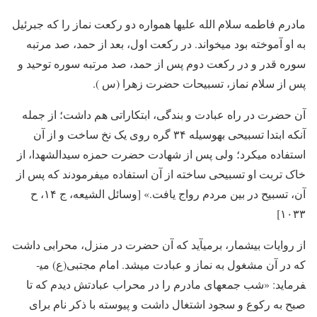
مادرم فاطمه سلام الله علیها همواره دو رکعت نماز را که جبرئیل
به او آموخته بود می­خواند. در رکعت اول، بعد از حمد، صد مرتبه
سوره قدر و در رکعت دوم پس از حمد، صد مرتبه سوره توحید و
پس از سلام نماز، تسبیحات حضرت زهرا (س ).
آن حضرت در راه عبادت و بندگی، ابتکاراتی هم داشت؛ از جمله
آنکه ابتدا تسبیحی به­وسیله ۳۴ گره روی یک نخ ساخت و از آن
استفاده می­کرد؛ ولی پس از شهادت حضرت حمزه سیدالشهدا، از
خاک تربت او تسبیحی ساخته از آن استفاده می­فرمودند که پس از
آن، تسبیح در بین مردم رواج یافت.» [وسائل الشیعه، ج ۱۴، ح
۱۰۳۳]
از روایات بی­شمار، برمی­آید که آن حضرت در منزل، محرابی داشت
که در آن مشغول به نماز و عبادت می­شد. امام مجتبی(ع) می­
فرماید: «شب جمعه­ای مادرم را در محراب عبادتش دیدم که تا
صبح به رکوع و سجود اشتغال داشت و پیوسته با ذکر نام برای