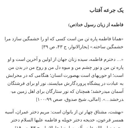
یک جرعه آفتاب
فاطمه از زبان رسول خدا(ص)
«همانا فاطمه پاره تن من است کسی که او را خشمگین سازد مرا
خشمگین ساخته.» [بحارالانوار، ج ۴۳، ص ۳۹]
«… دخترم فاطمه، سیده زنان جهان از اولین و آخرین است و او
پاره تن من و نور چشم من و میوه دل من و روح من در بدن من
است؛ او حوریه­ای است به­صورت انسان؛ هنگامی که در محرابش
به عبادت در پیشگاه پروردگارش می­ایستد، نور او برای فرشتگان
آسمان می­درخشد؛ همچنان که نور ستارگان برای اهل زمین می­
درخشد…». [امالی، شیخ صدوق، صص ۹۹-۱۰۰]
«بهشت، مشتاق چهار تن از بانوان است: مریم دختر عمران، آسیه
همسر فرعون، خدیجه دختر خویله و فاطمه علیها السلام دختر
محمد صلی الله علیه وآله وسلم» [بحارالانوار، ج ۴۳، ص ۱۹]