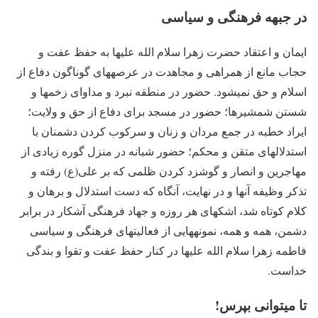
در جبهه فرهنگی و سیاسی
ایمان و اعتقاد حضرت زهرا سلام الله علیها به حفظ عفت و
حجاب مانع از همراهی و مجاهدت در عرصه­های گوناگون دفاع از
اسلام و حق نمی­شود. حضور در منطقه نبرد و مداوای زخم­ها و
شستن شمشیرها؛ حضور در مسجد برای دفاع از حق و ولایت؛
ایراد خطبه در جمع مردان و زنان و سرکوب کردن دشمنان با
استدلال­های متقن و محکم؛ حضور شبانه در منزل گوره زیادی از
مهاجرین و انصار و گوشزد کردن ظلمی که بر علی(ع) رفته و
تذکر وظیفه آنها و در نهایت، آن­گاه که دست استدلال و برهان و
کلام کوتاه شد، اشک­های هر روزه و جهاد فرهنگی آشکار در برابر
دشمن، همه و همه، نمونه­هایی از فعالیت­های فرهنگی و سیاسی
فاطمه زهرا سلام الله علیها در کنار حفظ عفت و تقوا و بندگی
خداست.
تا می­توانی بپرس!