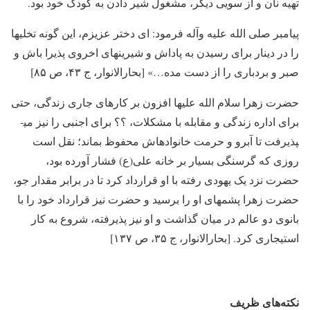
تهیه نان و از سویی دیگر، مشغول شیر دادن به کودک خود بود.
پیامبر صلی الله علیه وآله فرمود: ای دختر عزیزم، این گونه تخلی­ها
را در دینار برای رسیدن به پاداش و شیرینهای اخروی پذیرا باش و
صبر و بردباری را از دست مده…» [بحارالانوار، ج ۴۳، ص ۸۵]
حضرت زهرا سلام الله علیها افزون بر کارهای جاری زندگی، حتی
برای اداره زندگی و مقابله با مشکلات، ؟؟ برای اجنبی را نیز می­
پذیرفت تا آبرو و حرمت خانواده­اش محفوظ بماند؛ نقل است
روزی که گرسنگی بسیار بر خانه علی(ع) فشار آورده بود،
حضرت نزد یک یهودی رفته با او قرارداد کرد تا در برابر مقدار جو،
حضرت زهرا پشم­های او را برسید و حضرت نیز قرارداد خود را با
بانوی دو عالم در میان گذاشت و او نیز پذیرفته، شروع به کار
استیجاری کرد. [بحارالانوار، ج ۳۵، ص ۱۳۷]
نکته­‌های ظریف