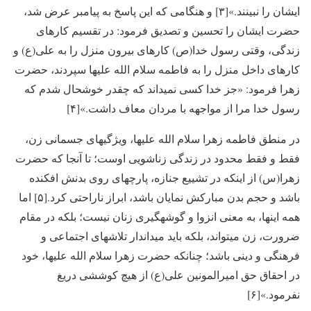
ایشان را نبینند.»[۳] و هنگامی که این پاسخ به پیامبر عرض شد،
حضرت ایشان را تحسین و تصدیق فرمود: در تقسیم کارهای
زندگی، وقتی رسول خدا(ص) کارهای بیرون منزل را به علی(ع) و
کارهای داخل منزل را به فاطمه سلام الله علیها سپردند، حضرت
زهرا فرمود: «جز خدا کسی نمی­داند که چقدر خوشحال شدم که
رسول خدا مرا از مواجهه با مردان معاف داشت.»[۴]
در منطق فاطمه زهرا سلام الله علیها، ویژگی­های جسمانی زن،
فقط و فقط محدود در زندگی زناشویی اوست؛ تا آنجا که حضرت
زهرا(س) از اینکه در تشییع جنازه، پارچه­ای روی بدنش افکنده
باشد و حجم بدن مبارکش نمایان باشد، ابراز ناراحتی کرد.[۵] اما
همه اینها، به معنی انزوا و گوشه­گیری زنان نیست؛ بلکه در مقام
ضرورت، زن می­تواند، بلکه باید میدان­دار تلاش­های اجتماعی و
فرهنگی و دینی باشد؛ چنانکه حضرت زهرا سلام الله علیها، خود
در احقاق حق امیرالمونین علی(ع) از هیچ کوششی دریغ
نفرمود.»[۶]