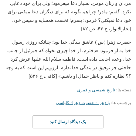
مردان و زنان مومن، بسیار دعا می­فرمود؛ ولی برای خود دعایی
نکرد. گفتم: مادر! چرا همانگونه که برای دیگران دعا می­کنی برای
خود دعا نمی­کنی؟ فرمود: پسرم! نخست همسایه و سپس خود.
[بحارالانوار، ج ۴۳، ص ۸۲]
حضرت زهرا (س ) عاشق بندگی خدا بود؛ چنانکه روزی رسول
خدا به او فرمود: «دخترم، از خدا چیزی بخواه که جبرئیل از جانب
خدا، وعده اجابت داده است. فاطمه سلام الله علیها عرض کرد:
حاجتی جز توفیق در بندگی خدا ندارم. آرزویم این است که به وجه
؟؟ نظاره کنم و ناظر جمال او باشم.» [کافی، ح ۵۳۶]
دسته ها:
تاریخ شمسی و قمری
برچسب ها:
یا زهرا - حضرت زهرا- کلباسی
یک دیدگاه ارسال کنید