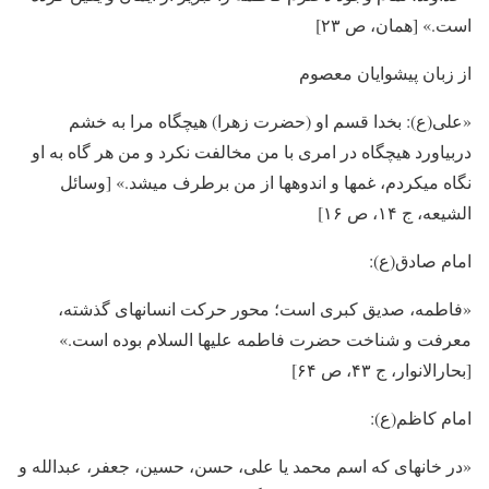
است.» [همان، ص ۲۳]
از زبان پیشوایان معصوم
«علی(ع): بخدا قسم او (حضرت زهرا) هیچ­گاه مرا به خشم
دربیاورد هیچ­گاه در امری با من مخالفت نکرد و من هر گاه به او
نگاه می­کردم، غم­ها و اندوه­ها از من برطرف می­شد.» [وسائل
الشیعه، ج ۱۴، ص ۱۶]
امام صادق(ع):
«فاطمه، صدیق کبری است؛ محور حرکت انسان­های گذشته،
معرفت و شناخت حضرت فاطمه علیها السلام بوده است.»
[بحارالانوار، ج ۴۳، ص ۶۴]
امام کاظم(ع):
«در خانه­ای که اسم محمد یا علی، حسن، حسین، جعفر، عبدالله و