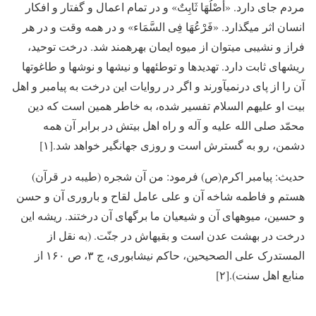
مردم جای دارد. «أَصْلُهَا ثَابِتٌ» و در تمام اعمال و گفتار و افکار
انسان اثر می­گذارد. «فَرْعُهَا فِی السَّمَاء» و در همه وقت و در هر
فراز و نشیبی می­توان از میوه ایمان بهره­مند شد. درخت توحید،
ریشه­ای ثابت دارد. تهدیدها و توطئه­ها و نیش­ها و نوش­ها و طاغوت­ها
آن را از پای درنمی­آورند و اگر در روایات این درخت به پیامبر و اهل
بیت او علیهم السلام تفسیر شده، به خاطر همین است که دین
محمّد صلی الله علیه و آله و راه اهل بیتش در برابر آن همه
دشمن، رو به گسترش است و روزی جهانگیر خواهد شد.[۱]
حدیث: پیامبر اکرم(ص) فرمود: من آن شجره (طیبه در قرآن)
هستم و فاطمه شاخه آن و علی عامل لقاح و باروری آن و حسن
و حسین، میوه­های آن و شیعیان ما برگ­های آن درختند. ریشه این
درخت در بهشت عدن است و بقیه­اش در جنّت. (به نقل از
المستدرک علی الصحیحین، حاکم نیشابوری، ج ۳، ص ۱۶۰ از
منابع اهل سنت).[۲]