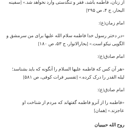
از زنان، فاطمه باشد، فقر و تنگدستی وارد نخواهد شد.» [سفینه
البحار، ج ۴، ص ۲۹۵]
امام زمان(ع):
«در دختر رسول خدا فاطمه سلام الله علیها برای من سرمشق و
الگویی نیکو است.» [بحارالانوار، ج ۵۳، ص ۱۸۰]
امام صادق(ع):
«هر آن کس که فاطمه علیها السلام را آنگونه که باید بشناسد؛
لیله القدر را درک کرده.» [تفسیر فرات کوفی، ص ۵۸۱]
امام صادق(ع):
«فاطمه را از آن­رو فاطمه گفته­اند که مردم از شناخت او
عاجزند.» [همان]
روح الله حبیبیان