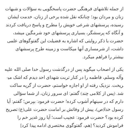
از جمله تلاشهای فرهنگی حضرت پاسخگویی به سؤالات و شبهات
زنان و مردان بود؛ چنانکه نقل شده برخی از زنان، خدمت ایشان
رسیده، پرسش­های شرعی خویش را مطرح و پاسخ دریافت کردند
و آن­گاه که پرسش­گر، بسیاری پرسش­های خود شرمگین می­شد،
حضرت با ذکر روایتی که اشاره به فضیلت این گفت­وگوهای علمی
داشت، از شرمساری آنها می­کاست و زمینه طرح پرسش­های
بیشتر را فراهم می­کرد.
یکی از اصحاب می­گوید پس از درگذشت رسول خدا صلی الله علیه
وآله وسلم، فاطمه را در کنار تربت شهدای احد دیدم که اشک می­
ریخت. نزدیک رفته از او اجازه خواستم، حضرت از گریه ساکت
شد. (پس از کلامی چند) گفتم: ای سرور زنان، از شما سؤالی
دارم که در سینه­ام آشوب کرده! حضرت فرمود: بپرس؛ گفتم: آیا
رسول خدا(ص)، پیش از وفاتش بر امامت حضرت علی(ع) تصریح
کرده بود؟ حضرت فرمود: عجیب است؛ آیا روز غدیر خم را
فراموش کردید؟ [هم، گفت­وگوی مختصری ادامه پیدا کرد]