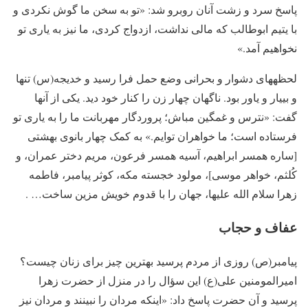
پاسخ سرد و زشت آنان روبرو شد: «تو به سخن ما گوش نکردی و
با یتیم ابوطالب که مالی نداشت، ازدواج کردی، ما نیز به یاری تو
نخواهیم آمد.»
لحظه­های دشوار و بحرانی وضع حمل فرا رسید و خدیجه(س) تنها
و بی­یار و یاور بود. ناگهان چهار زن را کنار خود دید. یکی از آنها
گفت: «نترس و غمگین مباش؛ پروردگار مهربانت ما را به یاری تو
فرستاده است؛ ما خواهران توایم.» به کمک چهار بانوی بهشتی
[ساره همسر ابراهیم، آسیه همسر فرعون، مریم دختر عمران، و
کُلثم، خواهر موسی]، مولود خجسته مکه، کوثر پیامبر، فاطمه
زهرا سلام الله علیها، جهان را با قدوم خویش مزین ساخت… .
عفاف و حجاب
پیامبر(ص) روزی از مردم پرسید بهترین چیز برای زنان چیست؟
امیرالمومنین علی(ع) این سؤال را در منزل از حضرت زهرا
پرسید و آن حضرت پاسخ داد: «اینکه مردان را نبینند و مردان نیز