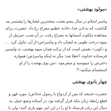
«مولود بهشتی»
پیامبر اسلام در سال پنجم بعثت، سخت­ترین فشارها را پشت­سر می­
گذاشت که به اذن خدا، حادثه عظیم معراج رخ داد. حضرت، برای
مشاهده ملکوت آسمان­ها به معراج رفت. در آن شب، جبرئیل از
میوه درخت طوبی به ایشان داد و پیامبر(ص) از آن، تناول کرد. …
و «کوثر»، نعمتی است که از برکت همان میوه بهشتی، به واپسین
فرستاده خداوند، اعطا شد؛ مگر نه اینکه پیامبر(ص) همواره
دخترش را می­بوسید و می­فرمود: «من بوی بهشت را از او
استشمام می­کنم»؟!
چهار بانوی بهشتی
حضرت خدیجه که پس از ازدواج با رسول خدا(ص)، مورد قهر و
قطع رابطه زنان مکه قرار گرفته بود، در آستانه وضع حمل، به
دنبال این زنان فرستاد تا او را در این امر مهم یاری کنند؛ ولی با