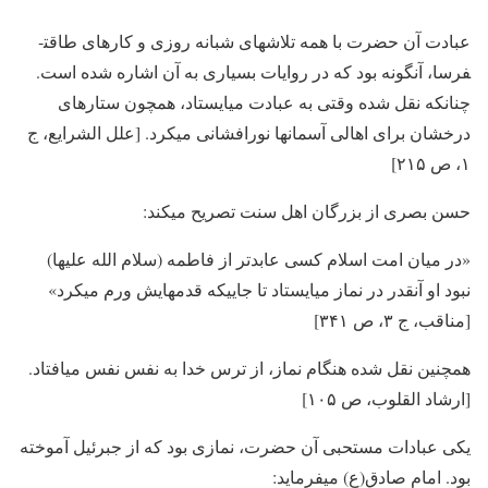
عبادت آن حضرت با همه تلاشهای شبانه روزی و کارهای طاقت­
فرسا، آنگونه بود که در روایات بسیاری به آن اشاره شده است.
چنانکه نقل شده وقتی به عبادت می­ایستاد، همچون ستاره­ای
درخشان برای اهالی آسمان­ها نورافشانی می­کرد. [علل الشرایع، ج
۱، ص ۲۱۵]
حسن بصری از بزرگان اهل سنت تصریح می­کند:
«در میان امت اسلام کسی عابدتر از فاطمه (سلام الله علیها)
نبود او آنقدر در نماز می­ایستاد تا جاییکه قدم­هایش ورم می­کرد»
[مناقب، ج ۳، ص ۳۴۱]
همچنین نقل شده هنگام نماز، از ترس خدا به نفس نفس می­افتاد.
[ارشاد القلوب، ص ۱۰۵]
یکی عبادات مستحبی آن حضرت، نمازی بود که از جبرئیل آموخته
بود. امام صادق(ع) می­فرماید: