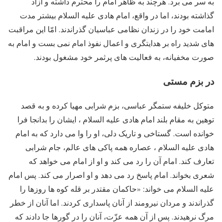
به سر می برد. هرچند به ظاهر امام را محترم داشته و آزاد
گذاشته بودند، اما در واقع، امام هادی علیه السلام بیشتر مدت
امامت خود را در زندان نظامی عباسیان گذراندند. امّا این مراقبت
های شدید راه بر هدایتگری و اعمال نفوذ امام نمی بست و امام به
صورت مخفیانه، به فعالیت های پرثمر خود مشغول بودند.
در بزم مستی
متوکل خلیفه ستمگر عباسی، بزم شرابی مهیا کرده و به قصد
توهین به مقام بلند امام هادی علیه السلام ، ایشان را بدانجا فرا
خوانده است. گستاخی و تاریک دلی، او را وا می دارد که به امام
هادی علیه السلام ، عصاره همه پاکی های عالم، جام شرابی
تعارف کند. امام آن را رد می کند و او از امام می خواهد که
شعری بخواند. امام پاسخ رد می دهد و او اصرار می کند. پس امام
علیه السلام می خواند: «حاکمان مقتدر بر قله کوه ها روزها را
گذراندند و مردان نیرومند از آنان پاسداری کردند. اما آنان از خطر
مرگ نرهیدند. پس از آن همه عزّت، آنان را در گورها جا دادند که