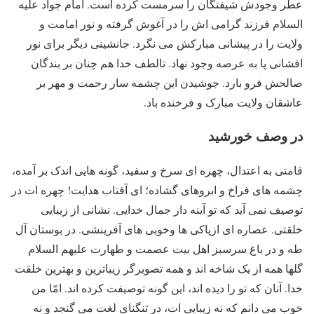
عطر وجودش شیفتگان را سرمست کرده است. امام جواد علیه
السلام فرزند گرامی اش را در آغوش گرفته و نور امامت و
ولایت را در پیشانی مبارکش می نگرد. جانشینی دیگر برای نور
افشانی پا به عرصه وجود نهاد. تالطف خدا هم چنان بر بندگان
صالحش فرو بارد. جوشیدن این چشمه سار رحمت و مهر بر
عاشقان ولایت مبارک و فرخنده باد.
در وصف خورشید
قامتی به اعتدال، چهره ای سرخ و سفید، گونه هایی اندک بر آمده،
چشمه های فراخ و ابروهای گشاده؛ ای آفتاب هدایت! چهره ات در
توصیف نمی آید که تو آینه دار جمال خدایی. نشانی از زیبایی
خلقتی. عصاره ای ازپاکی ها وخوبی های آفرینشی. در بوستان آل
طه و در باغ سرسبز اهل بیت عصمت و طهارت علیهم السلام
گلها همه از یک شاخه اند و همه تصویرگر زیباترین و بهترین خلقت
خدا. آنان که تو را دیده اند، این گونه توصیفت کرده اند. امّا من
خوب می دانم که نه زیبایی ات، در تنگنای لغت می گنجد و نه