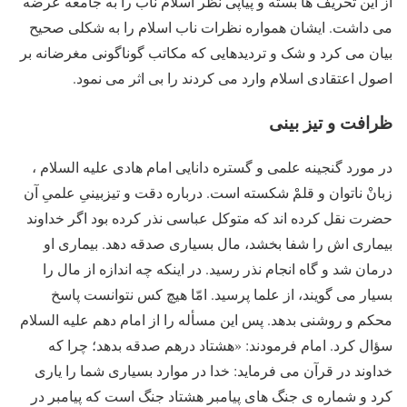
از این تحریف ها بسته و پیاپی نظر اسلام ناب را به جامعه عرضه
می داشت. ایشان همواره نظرات ناب اسلام را به شکلی صحیح
بیان می کرد و شک و تردیدهایی که مکاتب گوناگونی مغرضانه بر
اصول اعتقادی اسلام وارد می کردند را بی اثر می نمود.
ظرافت و تیز بینی
در مورد گنجینه علمی و گستره دانایی امام هادی علیه السلام ،
زبانْ ناتوان و قلمْ شکسته است. درباره دقت و تیزبینیِ علمیِ آن
حضرت نقل کرده اند که متوکل عباسی نذر کرده بود اگر خداوند
بیماری اش را شفا بخشد، مال بسیاری صدقه دهد. بیماری او
درمان شد و گاه انجام نذر رسید. در اینکه چه اندازه از مال را
بسیار می گویند، از علما پرسید. امّا هیچ کس نتوانست پاسخ
محکم و روشنی بدهد. پس این مسأله را از امام دهم علیه السلام
سؤال کرد. امام فرمودند: «هشتاد درهم صدقه بدهد؛ چرا که
خداوند در قرآن می فرماید: خدا در موارد بسیاری شما را یاری
کرد و شماره ی جنگ های پیامبر هشتاد جنگ است که پیامبر در