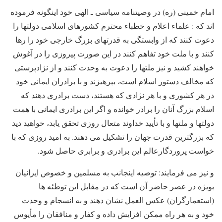
امام خمینی (ره) در وصیتنامه سیاسی ـ الهی خود اینگونه فرموده
اند که : علماء اعلام و خطباء محترم کشورهای اسلامی دولتها را
دعوت کنند که از وابستگی به قدرتهای بزرگ خارجی خود را رها
کنند و با ملت خود تفاهم کنند در این صورت پیروزی را در آغوش
خواهند کشید و نیز ملتها را دعوت به وحدت کنند و از نژادپرستی
که مخالف دستور اسلام است، بپرهیزند و با برادران ایمانی خود
در هر کشوری و با هر نژادی که هستند، دست برادری دهند که
اسلام بزرگ آنان را برادر خوانده و اگر این برادری ایمانی با همت
دولتها و ملتها و با تأیید خداوند متعال روزی تحقق یابد، خواهید دید
که بزرگترین قدرت جهان را تشکیل می دهند. به امید روزی که با
خواست پروردگارعالم این برادری و برابری حاصل شود.
و نیز می فرمایند: توصیه اینجانب به مسلمین و خصوص ایرانیان
بویژه در عصر حاضر آن است که در مقابل این توطئه ها
(استعمارگران) عکس العمل نشان دهند و به انسجام و وحدت
خود و به هر راه ممکن افزایش داده و کفار و منافقان را مأیوس