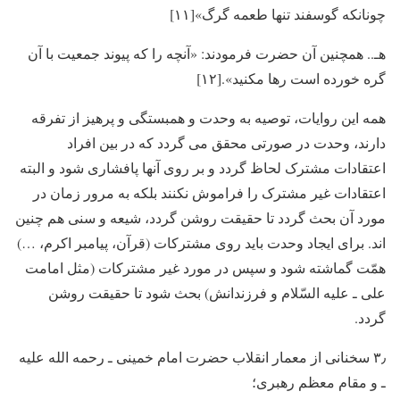
چونانکه گوسفند تنها طعمه گرگ»[۱۱]
هـ.. همچنین آن حضرت فرمودند: «آنچه را که پیوند جمعیت با آن
گره خورده است رها مکنید».[۱۲]
همه این روایات، توصیه به وحدت و همبستگی و پرهیز از تفرقه
دارند، وحدت در صورتی محقق می گردد که در بین افراد
اعتقادات مشترک لحاظ گردد و بر روی آنها پافشاری شود و البته
اعتقادات غیر مشترک را فراموش نکنند بلکه به مرور زمان در
مورد آن بحث گردد تا حقیقت روشن گردد، شیعه و سنی هم چنین
اند. برای ایجاد وحدت باید روی مشترکات (قرآن، پیامبر اکرم، …)
همّت گماشته شود و سپس در مورد غیر مشترکات (مثل امامت
علی ـ علیه السّلام و فرزندانش) بحث شود تا حقیقت روشن
گردد.
۳٫ سخنانی از معمار انقلاب حضرت امام خمینی ـ رحمه الله علیه
ـ و مقام معظم رهبری؛