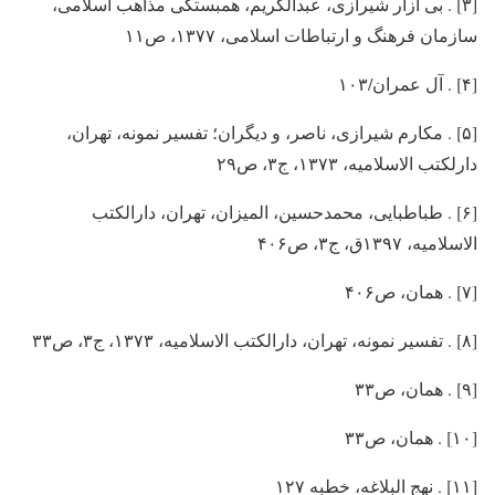
[۳] . بی آزار شیرازی، عبدالکریم، همبستگی مذاهب اسلامی،
سازمان فرهنگ و ارتباطات اسلامی، ۱۳۷۷، ص۱۱
[۴] . آل عمران/۱۰۳
[۵] . مکارم شیرازی، ناصر، و دیگران؛ تفسیر نمونه، تهران،
دارلکتب الاسلامیه، ۱۳۷۳، ج۳، ص۲۹
[۶] . طباطبایی، محمدحسین، المیزان، تهران، دارالکتب
الاسلامیه، ۱۳۹۷ق، ج۳، ص۴۰۶
[۷] . همان، ص۴۰۶
[۸] . تفسیر نمونه، تهران، دارالکتب الاسلامیه، ۱۳۷۳، ج۳، ص۳۳
[۹] . همان، ص۳۳
[۱۰] . همان، ص۳۳
[۱۱] . نهج البلاغه، خطبه ۱۲۷