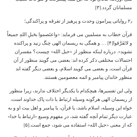
مسلمانان گردد.[۳]
۲٫ روایاتی پیرامون وحدت و پرهیز از تفرقه و پراکندگی؛
قرآن خطاب به مسلمین می فرماید: «واعتَصموا بحَبلِ اللهِ جمیعاً
و لاتَفَرَّقوا[۴] … و همگی به ریسمان الهی چنگ زنید و پراکنده
نشوید». درباره اینکه منظور از «حبل الله» چیست؟ مفسران
احتمالات مختلفی ذکر کرده اند: بعضی می گویند منظور از آن
قرآن است، و بعضی می گویند اسلام، و بعضی دیگر گفته اند
منظور خاندان پیامبر و ائمه معصومین هستند.
ولی این تفسیرها، هیچکدام با یکدیگر اختلاف ندارند، زیرا منظور
از ریسمان الهی هرگونه وسیله ارتباط با ذات پاک خداوند است،
خواه این وسیله، اسلام باشد، یا قرآن، یا پیامبر و اهل بیت او و به
عبارت دیگر تمام آنچه گفته شد، در مفهوم وسیع «ارتباط با خدا»
که از معنی «حبل الله» استفاده می شود، جمع است.[۵]