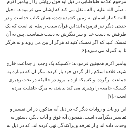
مرحوم علامه طباطبایی در ذیل آیه فوق روایتی را از پیامبر اکرم
ـ صلّی الله علیه و آله ـ نقل می کند که ایشان می فرمودند: «حبل
الله» که از آسمان به زمین کشیده شده، همان کتاب خداست و در
حدیثی دیگر نیز فرموده اند: این قرآن سبب رابطه ای است که یک
طرفش به دست خدا و سر دیگرش به دست شماست، پس به آن
تمسک کنید که اگر تمسک کنید نه هرگز از بین می روید و نه هرگز
تا ابد گمراه می شوید.[۶]
پیامبر اکرم همچنین فرمودند: «کسیکه یک وجب از جماعت خارج
شود، قلاده اسلام را از گردن خود باز کرده، مگر آن که دوباره به
جماعت برگردد، و کسیکه از دنیا برود در حالیکه در تحت رهبری
کسیکه جامعه را رهبری می کند نباشد، به مرگ جاهلیت مرده
است».[۷]
این روایات و روایات دیگر که در ذیل آیه مذکور، در این تفسیر و
تفاسیر دیگرآمده است، همچون آیه فوق و آیات دیگر، دستور به
وحدت داده اند و از تفرقه و پراکندگی نهی کرده اند، که در ذیل به