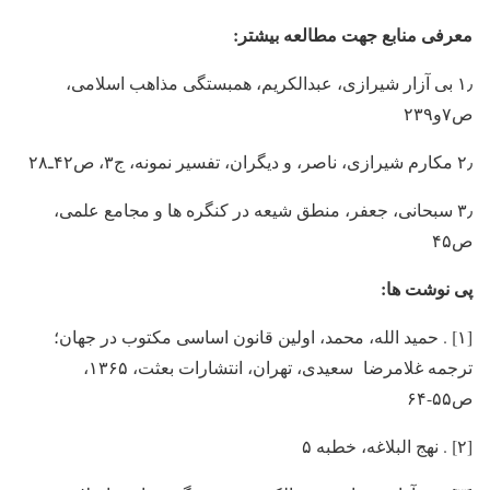
معرفی منابع جهت مطالعه بیشتر:
۱٫ بی آزار شیرازی، عبدالکریم، همبستگی مذاهب اسلامی،
ص۷و۲۳۹
۲٫ مکارم شیرازی، ناصر، و دیگران، تفسیر نمونه، ج۳، ص۴۲ـ۲۸
۳٫ سبحانی، جعفر، منطق شیعه در کنگره ها و مجامع علمی،
ص۴۵
پی نوشت ها:
[۱] . حمید الله، محمد، اولین قانون اساسی مکتوب در جهان؛
ترجمه غلامرضا سعیدی، تهران، انتشارات بعثت، ۱۳۶۵،
ص۵۵-۶۴
[۲] . نهج البلاغه، خطبه ۵