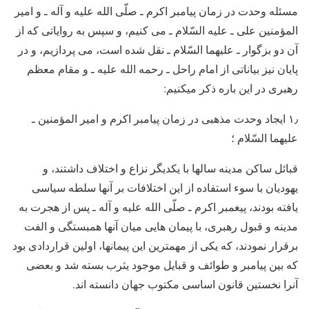
مسئله وحدت در زمان پیامبر اکرم ـ صلّی الله علیه و آله ـ و امیر
المؤمنین علی ـ علیه السّلام ـ می کنیم، و سپس به روایاتی که از
آن دو بزگوار ـ علیهما السّلام ـ نقل شده است، می پردازیم، و در
پایان نیز بیاناتی از امام راحل ـ رحمه الله علیه ـ و مقام معظم
رهبری در این باره ذکر می­کنیم:
۱٫ ایجاد وحدت مذهبی در زمان پیامبر اکرم و امیر المؤمنین ـ
علیهما السّلام ؛
قبائل ساکن مدینه سالها با یکدیگر نزاع و اختلاف داشتند، و
یهودیان با سوء استفاده از این اختلافات بر آنها سلطه سیاسی
یافته بودند، پیغمبر اکرم ـ صلّی الله علیه و آله ـ پس از هجرت به
مدینه و قبول رهبری، با پیمان هایی میان آنها همبستگی و الفت
برقرار نمودند، که یکی از مهمترین این پیمانها، اولین قراردادی بود
که بین پیامبر و طوائف و قبایل موجود یثرب بسته شد و بعضی
آنرا نخستین قانون اساسی مکتوب جهان دانسته اند.