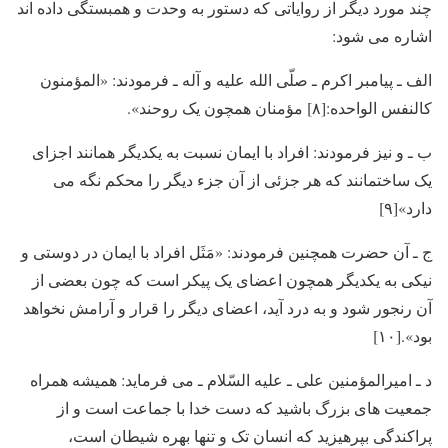
چند مورد دیگر از روایاتی که دستور به وحدت و همبستگی داده اند
اشاره می شود:
الف ـ پیامبر اکرم ـ صلّی الله علیه و آله ـ فرمودند: «المؤمنون
کالنفس الواحده:[۸] مؤمنان همچون یک روحند».
ب ـ و نیز فرمودند: افراد با ایمان نسبت به یکدیگر همانند اجزای
یک ساختمانند که هر جزئی از آن جزء دیگر را محکم نگه می
دارد»[۹]
ج ـ آن حضرت همچنین فرمودند: «مَثَل افراد با ایمان در دوستی و
نیکی به یکدیگر همچون اعضای یک پیکر است که چون بعضی از
آن رنجور شود و به درد آید، اعضای دیگر را قرار و آرامش نخواهد
بود».[۱۰]
د ـ امیرالمؤمنین علی ـ علیه السّلام ـ می فرماید: همیشه همراه
جمعیت های بزرگ باشید که دست خدا با جماعت است و از
پراکندگی بپرهیزید که انسان تک و تنها بهره شیطان است،