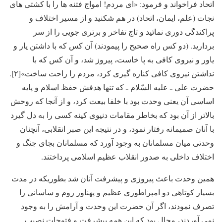
اتحاد فراخواند و فرمود: «ای مردم! امواج فتنه ها را با کشتی های
نجات (علم، ایمان، اتحاد) در هم شکنید و از مسیر اختلاف و
پراکندگی دوری نمائید و تاج تفاخر و برتری جویی را از سر
بردارید. (دو کس راه صحیح را پیمودند) آن کس که با داشتن یار و
یاور و نیروی کافی به پا خاست، پیروز شد، و آن کس که با
نداشتن نیروی کافی کناره گیری کرد، مردم را راحت ساخت»[۲].
حضرت علی ـ علیه السّلام ـ که تنها هدفش حفظ اسلام و پایه
اساسی آن یعنی وحدت بود با خلفا بیعت کرد، و از آنجا که روحش
بالاتر از آن بود که بخاطر مقامات دنیوی کینه کسی را به دل گیرد
با آنان صمیمانه رفتار نمود، و در نتیجه این صبر انقلابی، آنچنان
وحدتی میان مسلمانان به وجود آورد که مسلمانان بجای جنگ و
اختلاف داخلی به صدور انقلاب عظیم اسلامی پرداختند.
همین وحدت باعث پیروزی و پیشرفت آنان شد بطوریکه در مدت
بسیار کوتاهی دو امپراطوری عظیم و پهناور روم و ساسانی را
تصرف نمودند، اگر آن حضرت این وحدت و آرامش را به وجود
نمی آوردند، محال بود که این همه پیشرفت و فتوحات نصیب