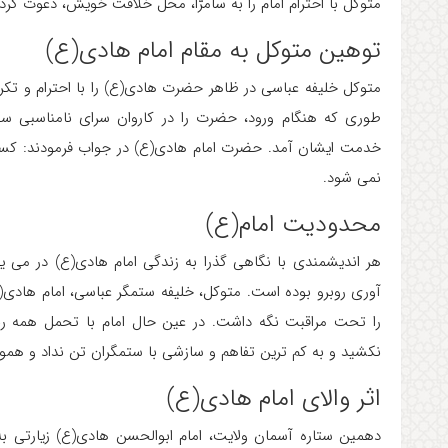
متوکل با احترام امام را به سامرّا، محل خلافت خویش، دعوت کرد.
توهین متوکل به مقام امام هادی(ع)
متوکل خلیفه عباسی در ظاهر حضرت هادی(ع) را با احترام و تکری
طوری که هنگام ورود، حضرت را در کاروان سرای نامناسبی 
خدمت ایشان آمد. حضرت امام هادی(ع) در جواب فرمودند: کسی ک
نمی شود.
محدودیت امام(ع)
هر اندیشمندی با نگاهی گذرا به زندگی امام هادی(ع) در می 
آوری روبرو بوده است. متوکل، خلیفه ستمگر عباسی، امام هادی(ع) 
را تحت مراقبت نگه داشت. در عین حال امام با تحمل همه ر
نکشید و به کم ترین تفاهم و سازشی با ستمگران تن نداد و همو
اثر والای امام هادی(ع)
دهمین ستاره آسمان ولایت، امام ابوالحسن هادی(ع) زیارتی به