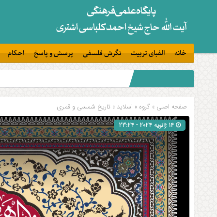
خانه
الفبای تربیت
نگرش فلسفی
پرسش و پاسخ
احکام
صفحه اصلی
» گروه »
اسلاید
»
تاریخ شمسی و قمری
14 ژانویه 2024 - 23:24