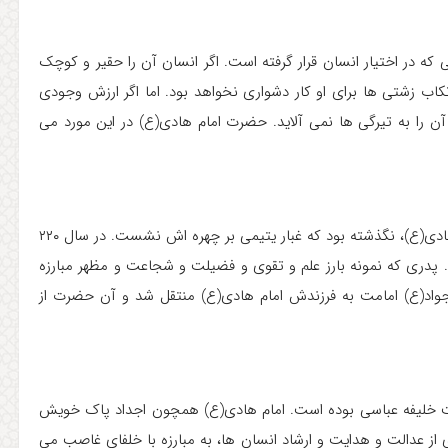
 در اختیار انسان قرار گرفته است. اگر انسان آن را حقیر و کوچک
کاب زشتی ها برای او کار دشواری نخواهد بود. اما اگر ارزش وجودی
ن را به تیرگی ها نمی آلاید. حضرت امام هادی(ع) در این مورد می
هشت بهار از عمر گران بهای دهمین امام و مولای عزیز ما، امام هادی(ع)، نگذشته بود که غبار یتیمی بر چهره اش نشست. در سال ۲۲۰
د. پدری که نمونه بارز علم و تقوی و فضیلت و شجاعت و مظهر مبارزه
م جواد(ع) امامت به فرزندش امام هادی(ع) منتقل شد و آن حضرت از
ت خلیفه عباسی بوده است. امام هادی(ع) همچون اجداد پاک خویش
ی از عدالت و هدایت و ارشاد انسان ها، به مبارزه با خلفای غاصب می