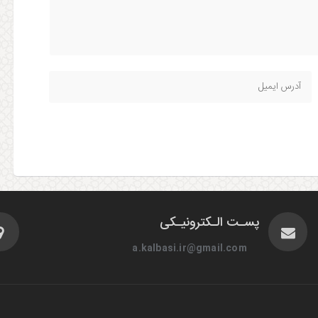
پسـت الـکترونیـکی
a.kalbasi.ir@gmail.com