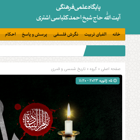
خانه
الفبای تربیت
نگرش فلسفی
پرسش و پاسخ
احکام
صفحه اصلی
» گروه »
تاریخ شمسی و قمری
05 ژانویه 2023 - 11:20