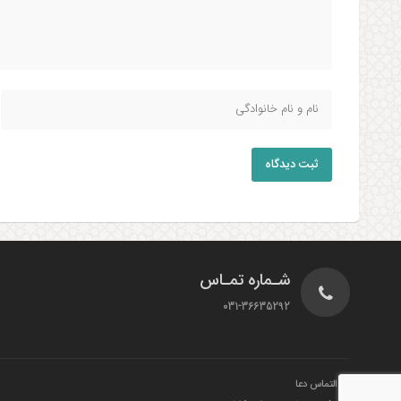
ثبت دیدگاه
شـماره تمـاس
031-36635292
التماس دعا