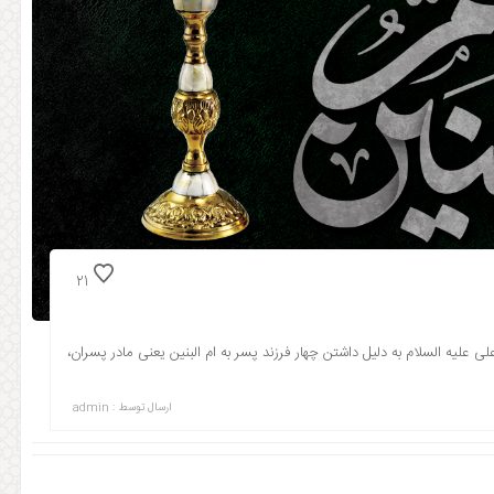
21
لی علیه السلام به دلیل داشتن چهار فرزند پسر به ام البنین یعنی مادر پسران،
ارسال توسط :
admin