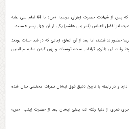
که پس از شهادت حضرت زهرای مرضیه «س» با آقا امام علی علیه
ضرت ابوالفضل العباس (قمر بنی هاشم) یکی از آن چهار پسر هستند.
بلا حضور نداشتند، اما بعد از آن اتفاق، زمانی که در قید حیات بودند
بوط وفات این بانوی گرانقدر است، توسلات و پهن کردن سفره ام البنین
دارد و در رابطه با تاریخ دقیق فوق ایشان نظرات مختلفی بیان شده
بیان برخی از مورخان حضرت ام البنین«س» در سال ۶۲ هجری قمری از دنیا رفته اند؛ یعنی ایشان بعد از حضرت زینب «س»