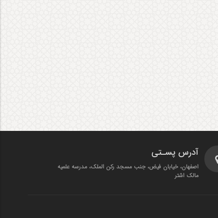
آدرس پسـتی
اصفهان، خیابان فیض، جنب مسجد رکن الملک، مدرسه علمیه
مالک اشتر