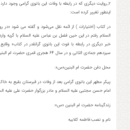
۲_روایت دیگری که در رابطه با وفات این بانوی گرامی وجود دار
اینطور تغییر کرده است:
در کتاب (اختیارات ) از ائمه نقل می‌شود و گفته می شود «در رو
السلام رفتم در این حین فضل بن عباس علیه السلام با گریه وار
خبر دیگری در رابطه با فوت این بانوی گرانقدر در کتاب« وقایع 
سیزدهم جمادی الثانی و در سال ۶۴ هجری قمری حضرت ام البنین«س»فوت کردند.
محل دفن حضرت ام البنین«س»:
پیکر مطهر این بانوی گرامی بعد از وفات در قبرستان بقیع به خاک
امام حسن مجتبی علیه السلام و مادر بزرگوار حضرت علی علیه ال
زندگینامه حضرت ام البنین «س»:
نام و نصب:فاطمه کلابیه