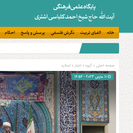
خانه
الفبای تربیت
نگرش فلسفی
پرسش و پاسخ
احکام
صفحه اصلی
» گروه »
اخبار
»
اسلاید
11 مارس 2023 - 14:54