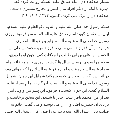
بسیار صدقه دادن: امام صادق علیه السلام روایت کرده که:
«پدرم با آنکه از دیگر افراد مال کمتر و مخارج بیشتری داشت،
صدقه دادن را ترک نمی کرد». (امین، ۱۳۷۴: ۱: ۱۸-۲۶)
سلام رسول خدا صلی الله علیه و آله به باقرالعلوم علیه السلام:
ابان بن عثمان گوید: امام صادق علیه السلام به من فرمود: روزی
رسول خدا صلی الله علیه و آله به جابر بن عبدالله انصاری
فرمود: تو آن قدر زنده می مانی تا فرزند من، محمد بن علی بن
الحسین بن علی بن ابی طالب را ملاقات کنی. چون او را دیدی،
سلام مرا به وی برسان. سال ها گذشت. روزی جابر به خانه امام
سجاد علیه السلام رفت و امام باقر علیه السلام را که جوانی بود،
در آنجا دید. گفت: به خدای کعبه سوگند! شمایل این جوان، شمایل
رسول خدا صلی الله علیه و آله است. آن گاه به امام سجاد علیه
السلام گفت: این جوان کیست؟ فرمود: این پسر من و ولی امر
بعد از من، محمد باقر است. جابر با شنیدن این سخن برخاست و
بر پای آن حضرت افتاد و آن را می بوسید و می گفت: جانم به
فدایت یابن رسول الله! سلام پدرت را قبول کن، رسول الله صلی