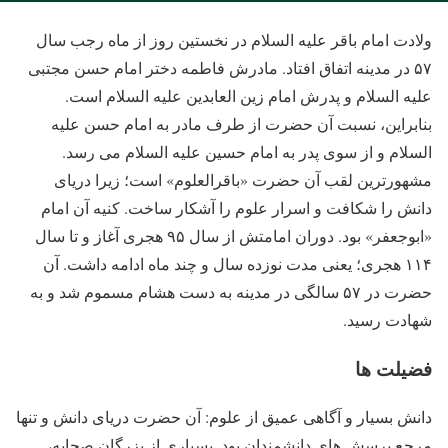
ولادت امام باقر علیه السلام در نخستین روز از ماه رجب سال
۵۷ در مدینه اتفاق افتاد. مادرش فاطمه دختر امام حسن مجتبی
علیه السلام و پدرش امام زین العابدین علیه السلام است.
بنابراین، نسبت آن حضرت از طرف مادر به امام حسن علیه
السلام و از سوی پدر به امام حسین علیه السلام می رسد.
مشهورترین لقب آن حضرت «باقرالعلوم» است؛ زیرا دریای
دانش را شکافت و اسرار علوم را آشکار ساخت. کنیه آن امام
«ابوجعفر» بود. دوران امامتش از سال ۹۵ هجری آغاز و تا سال
۱۱۴ هجری؛ یعنی مدت نوزده سال و چند ماه ادامه داشت. آن
حضرت در ۵۷ سالگی در مدینه به دست هشام مسموم شد و به
شهادت رسید.
فضیلت ها
دانش بسیار و آگاهی عمیق از علوم: آن حضرت دریای دانش و تنها
مرجع پرسش های دانشمندان بود. بسیاری از بزرگان صحابه،