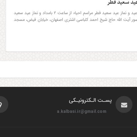
عید سعید فطر
اطلاعیه مراسم احیاء شب عید و نماز عید سعید فطر مراسم احیاء از ساعت ۲ بامداد و نماز عید سعید
۶ صبح با حضور آیت الله حاج شیخ احمد کلباسی اشتری اصفهان، خیابان فیض، مسجد
پسـت الـکترونیـکی
a.kalbasi.ir@gmail.com