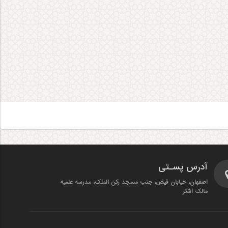
آدرس پسـتی
اصفهان، خیابان فیض، جنب مسجد رکن الملک، مدرسه علمیه
مالک اشتر