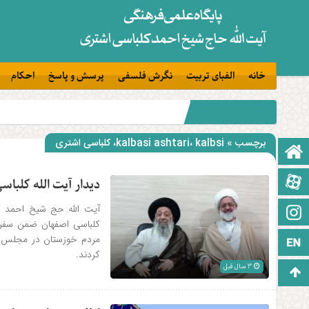
خانه
الفبای تربیت
نگرش فلسفی
پرسش و پاسخ
احکام
برچسب » kalbasi ashtari، kalbsi، کلباسی اشتری
صفحه نخست
آپارات
دیدار آیت الله کلباس
آیت الله حج شیخ احمد ک
اینستاگرام
کلباسی اصفهان ضمن سفر ب
مردم خوزستان در مجلس خ
زبان انگلیسی
کردند.
3 سال قبل
برو بالا