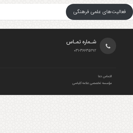
فعالیت‌های علمی فرهنگی
شـماره تمـاس
031-36635292
التماس دعا
مؤسسه تخصصی علامه کلباسی