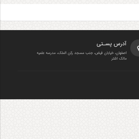
آدرس پسـتی
اصفهان، خیابان فیض، جنب مسجد رکن الملک، مدرسه علمیه
مالک اشتر