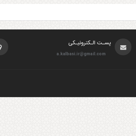
پسـت الـکترونیـکی
a.kalbasi.ir@gmail.com