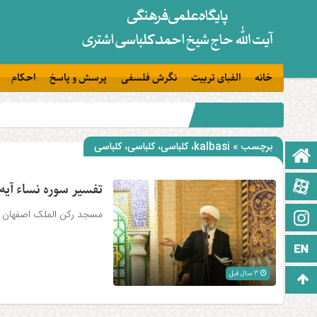
خانه
الفبای تربیت
نگرش فلسفی
پرسش و پاسخ
احکام
برچسب » kalbasi، کلباسی، کلباسی، کلباسی
صفحه نخست
آپارات
تفسیر سوره نساء آیه ۱۵۰_۱۵۴ آیت الله کلباسی اشتر
مسجد رکن الملک اصفهان
اینستاگرام
زبان انگلیسی
3 سال قبل
برو بالا