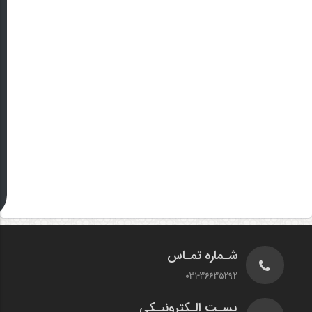
شـماره تمـاس
031-36635292
پسـت الـکترونیـکی