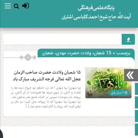
برچسب » 15 شعبان، ولادت حضرت مهدی، شعبان
۱۵ شعبان ولادت حضرت صاحب الزمان
عجل الله تعالی فرجه الشریف مبارک باد
صفحه نخست
بیا مهدی! بیا مهدی ! که درد انتظار تو، فروغ دیده ها را
کشت و آتش در درون سینه ها افروخت؛ از آن آتش، پر
3 سال قبل
پروانه دل سوخت؛ سپس در اشک شمع عمر مدفون شد.
آپارات
بیا مهدی! بیا مهدی! که تا پروانه جان گیرد؛ دو بال پر
توان گیرد؛ کند پرواز را آغاز شود؛ محو نیاز […]
اینستاگرام
زبان انگلیسی