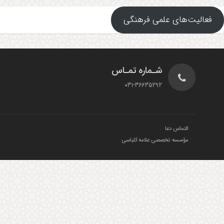
فعالیت‌های علمی فرهنگی
شـماره تمـاس
031-36635292
التماس دعا
مؤسسه تخصصی علامه کلباسی