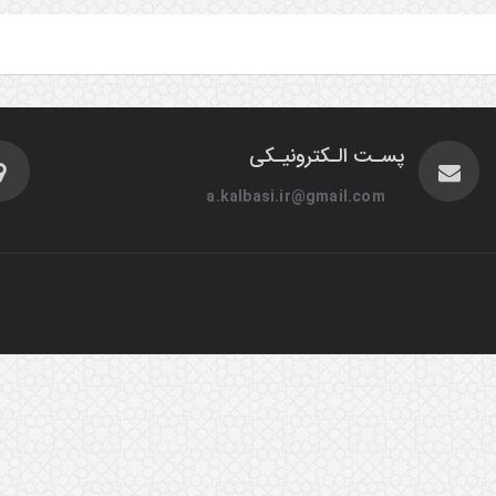
پسـت الـکترونیـکی
a.kalbasi.ir@gmail.com