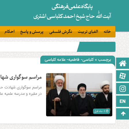
خانه
الفبای تربیت
نگرش فلسفی
پرسش و پاسخ
احکام
برچسب » کلباسی- فاطمیه- علامه کلباسی
صفحه نخست
آپارات
مراسم سوگواری شهاد
مراسم سوگواری شهادت حضرت
اینستاگرام
در مقبره و مدرسه علمیه 
زبان انگلیسی
8 ماه قبل
برو بالا