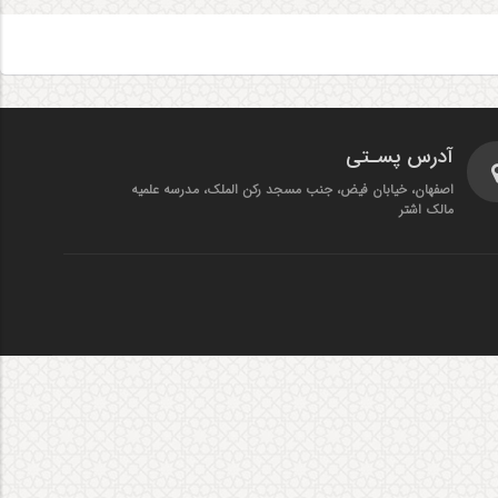
آدرس پسـتی
اصفهان، خیابان فیض، جنب مسجد رکن الملک، مدرسه علمیه
مالک اشتر