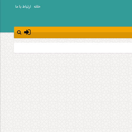
خانه
ارتباط با ما