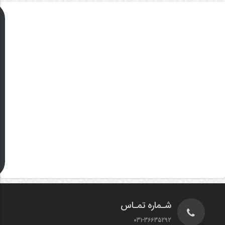
شـماره تمـاس
031-36635292