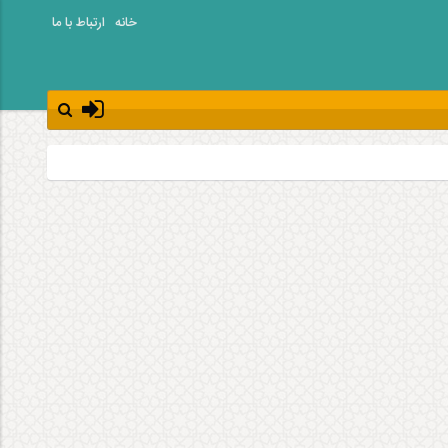
خانه
ارتباط با ما