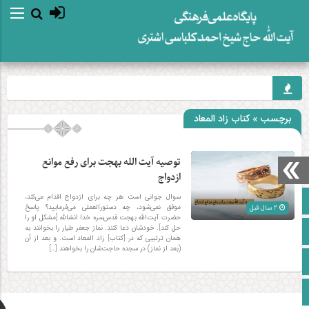
برچسب » کتاب زاد المعاد
توصیه آیت الله بهجت برای رفع موانع
ازدواج
سوال جوانی است هر چه برای ازدواج اقدام می‌کند،
صفحه نخست
موفق نمی‌شود، چه دستورالعملی می‌فرمایید؟ پاسخ
2 سال قبل
حضرت آیت‌الله بهجت قدس‌سره خدا انشالله [مشکل او را
حل کند]. خودشان دعا کنند. نماز جعفر طیار را بخوانند به
آپارات
همان ترتیبی که در [کتاب] زاد المعاد است. و بعد از آن
(بعد از نماز) در سجده حاجت‌شان را بخواهند […]
اینستاگرام
زبان انگلیسی