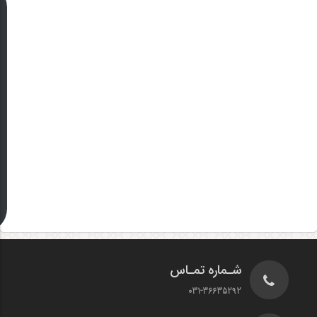
شـماره تمـاس
031-36635292