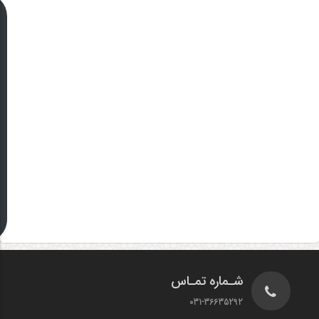
شـماره تمـاس
031-36635292