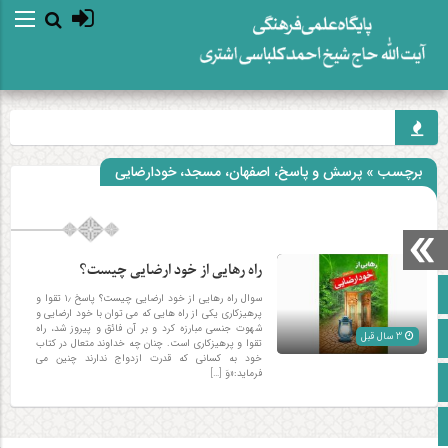
برچسب » پرسش و پاسخ، اصفهان، مسجد، خودارضایی
راه رهایی از خود ارضایی چیست؟
صفحه نخست
سوال راه رهایی از خود ارضایی چیست؟ پاسخ ۱٫ تقوا و
پرهیزکاری یکی از راه هایی که می توان با خود ارضایی و
شهوت جنسی مبارزه کرد و بر آن فائق و پیروز شد، راه
آپارات
3 سال قبل
تقوا و پرهیزکاری است. چنان چه خداوند متعال در کتاب
خود به کسانی که قدرت ازدواج ندارند چنین می
فرماید:«وَ […]
اینستاگرام
زبان انگلیسی