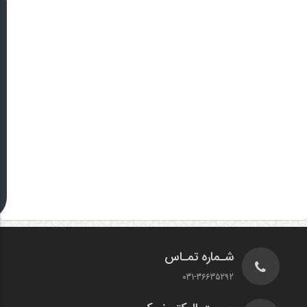
شـماره تمـاس
031-36635292