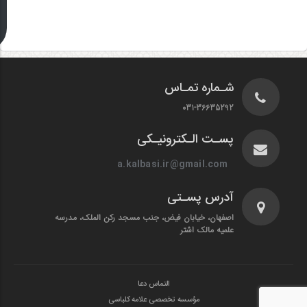
شـماره تمـاس
031-36635292
پسـت الـکترونیـکی
a.kalbasi.ir@gmail.com
آدرس پسـتی
اصفهان، خیابان فیض، جنب مسجد رکن الملک، مدرسه
علمیه مالک اشتر
التماس دعا
مؤسسه تخصصی علامه کلباسی