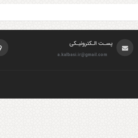
پسـت الـکترونیـکی
a.kalbasi.ir@gmail.com