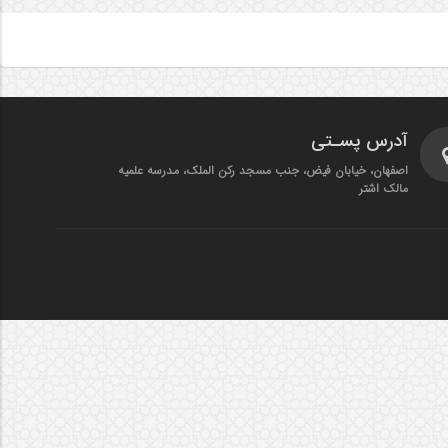
آدرس پسـتی
اصفهان، خیابان فیض، جنب مسجد رکن الملک، مدرسه علمیه
مالک اشتر