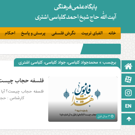
خانه
الفبای تربیت
نگرش فلسفی
پرسش و پاسخ
احکام
برچسب » محمدجواد کلباسی، جواد کلباسی، کلباسی اشتری
صفحه نخست
آپارات
فلسفه حجاب چیست
فلسفه حجاب چیس
اینستاگرام
کارشناس : حجت الاسل
زبان انگلیسی
3 سال قبل
برو بالا