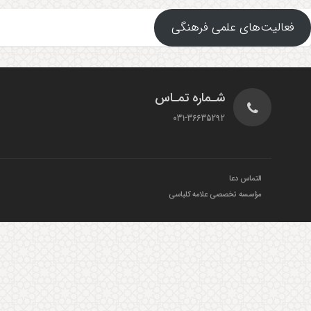
فعالیت‌های علمی فرهنگی
شـماره تمـاس
031-36635292
التماس دعا
مؤسسه تخصصی علامه کلباسی