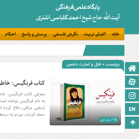
خانه
الفبای تربیت
نگرش فلسفی
پرسش و پاسخ
احکام
برچسب » قتل و اسارت دشمن
صفحه نخست
آپارات
کتاب فرنگیس: خاطر
معرفی کتاب فرنگیس: خاطر
اینستاگرام
به نام فرنگیس نوشته است، ا
زبان انگلیسی
حمله کردند، مردم به دره‌های اط
3 سال قبل
برو بالا