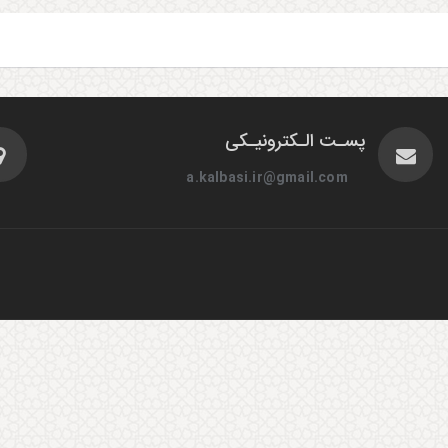
پسـت الـکترونیـکی
a.kalbasi.ir@gmail.com