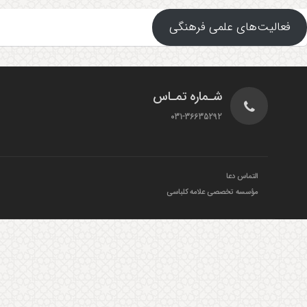
فعالیت‌های علمی فرهنگی
شـماره تمـاس
031-36635292
التماس دعا
مؤسسه تخصصی علامه کلباسی