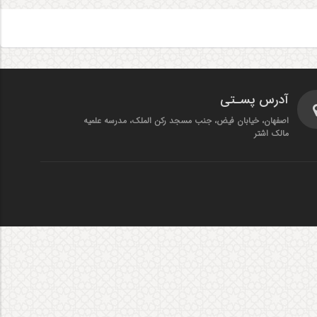
آدرس پسـتی
اصفهان، خیابان فیض، جنب مسجد رکن الملک، مدرسه علمیه
مالک اشتر