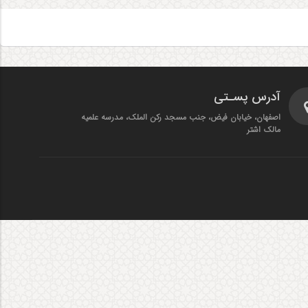
آدرس پسـتی
اصفهان، خیابان فیض، جنب مسجد رکن الملک، مدرسه علمیه
مالک اشتر