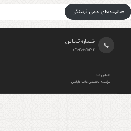
فعالیت‌های علمی فرهنگی
شـماره تمـاس
031-36635292
التماس دعا
مؤسسه تخصصی علامه کلباسی