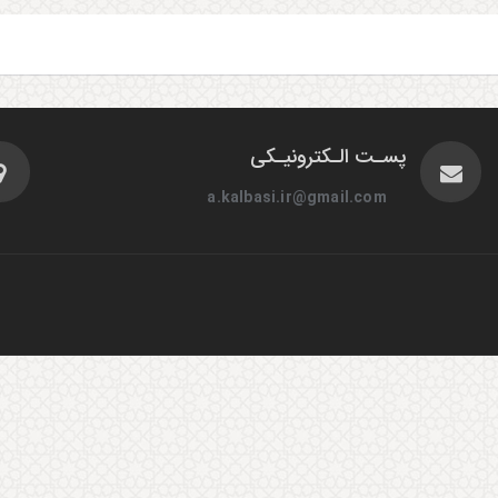
پسـت الـکترونیـکی
a.kalbasi.ir@gmail.com